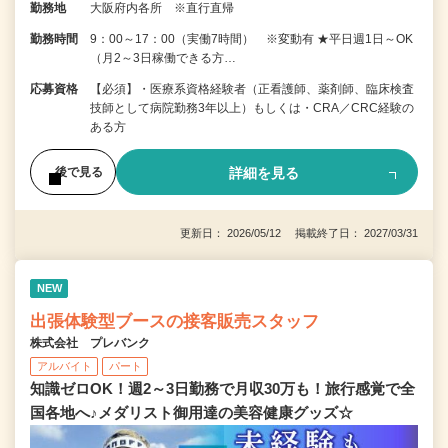
勤務地
大阪府内各所 ※直行直帰
勤務時間
9：00～17：00（実働7時間） ※変動有 ★平日週1日～OK
（月2～3日稼働できる方…
応募資格
【必須】・医療系資格経験者（正看護師、薬剤師、臨床検査
技師として病院勤務3年以上）もしくは・CRA／CRC経験の
ある方
詳細を見る
後で見る
更新日： 2026/05/12 掲載終了日： 2027/03/31
NEW
出張体験型ブースの接客販売スタッフ
株式会社 プレバンク
アルバイト
パート
知識ゼロOK！週2～3日勤務で月収30万も！旅行感覚で全
国各地へ♪メダリスト御用達の美容健康グッズ☆