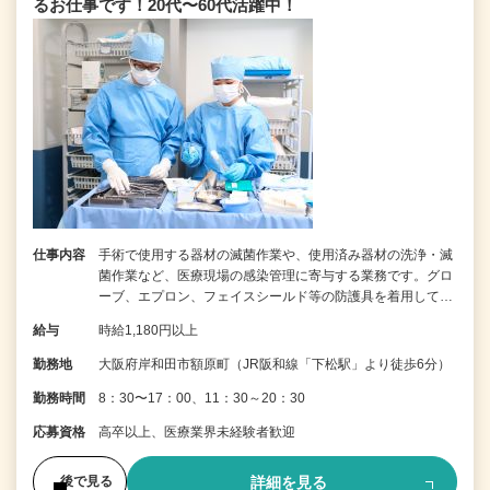
るお仕事です！20代〜60代活躍中！
仕事内容
手術で使用する器材の滅菌作業や、使用済み器材の洗浄・滅
菌作業など、医療現場の感染管理に寄与する業務です。グロ
ーブ、エプロン、フェイスシールド等の防護具を着用して…
給与
時給1,180円以上
勤務地
大阪府岸和田市額原町（JR阪和線「下松駅」より徒歩6分）
勤務時間
8：30〜17：00、11：30～20：30
応募資格
高卒以上、医療業界未経験者歓迎
詳細を見る
後で見る