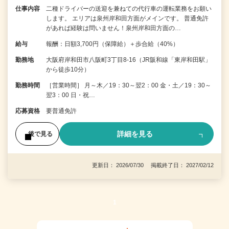
仕事内容
二種ドライバーの送迎を兼ねての代行車の運転業務をお願い
します。 エリアは泉州岸和田方面がメインです。 普通免許
があれば経験は問いません！泉州岸和田方面の…
給与
報酬：日額3,700円（保障給）＋歩合給（40%）
勤務地
大阪府岸和田市八阪町3丁目8-16（JR阪和線「東岸和田駅」
から徒歩10分）
勤務時間
［営業時間］ 月～木／19：30～翌2：00 金・土／19：30～
翌3：00 日・祝…
応募資格
要普通免許
詳細を見る
後で見る
更新日： 2026/07/30 掲載終了日： 2027/02/12
1