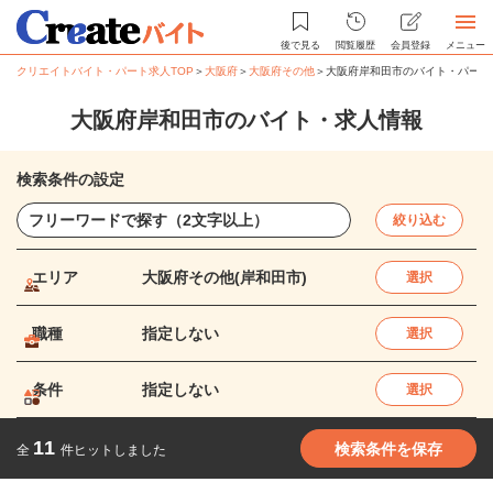
後で見る
閲覧履歴
会員登録
メニュー
クリエイトバイト・パート求人TOP
＞
大阪府
＞
大阪府その他
＞
大阪府岸和田市のバイト・パート
大阪府岸和田市のバイト・求人情報
検索条件の設定
絞り込む
エリア
大阪府その他(岸和田市)
選択
職種
指定しない
選択
条件
指定しない
選択
11
検索条件を保存
全
件ヒットしました