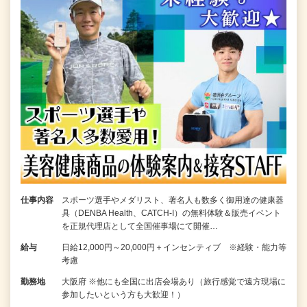
仕事内容
スポーツ選手やメダリスト、著名人も数多く御用達の健康器
具（DENBA Health、CATCH-I）の無料体験＆販売イベント
を正規代理店として全国催事場にて開催…
給与
日給12,000円～20,000円＋インセンティブ ※経験・能力等
考慮
勤務地
大阪府 ※他にも全国に出店会場あり（旅行感覚で遠方現場に
参加したいという方も大歓迎！）