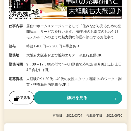
仕事内容
居住中ホームステージャーとして「住みながら売るための空
間演出」サービスを行います。 売主様のお部屋のお片付け、
モデルルームのような魅力的な部屋へ演出するお仕事で…
給与
時給1,400円～2,200円＋手当あり
勤務地
大阪府大阪市および近郊エリア ※直行直帰OK
勤務時間
9：30～17：00の間で4～6H勤務で応相談 ※月8日以上(土日
4日含む) （例） ・…
応募資格
未経験OK！20代～40代の女性スタッフ活躍中♪Wワーク・副
業・扶養範囲内勤務もOK！
詳細を見る
後で見る
更新日： 2026/03/04 掲載終了日： 2026/09/30