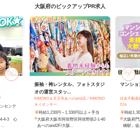
大阪府のピックアップPR求人
フ
振袖・袴レンタル、フォトスタジ
マンショ
オの運営スタッ...
フ
KIMONO＆天王寺あべのand店／KIMONO
住友不動産建
＆イオンモー...
02a
＋インセンテ
時給1,230円～1,330円以上＋手当
時給1,3
4-3 心
大阪府大阪市阿倍野区阿倍野筋2-1-40
大阪府門
..
あべのand2F/大阪...
橋駅」徒