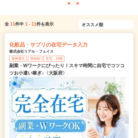
11
1
-
11
全
件中
件を表示
化粧品・サプリの在宅データ入力
株式会社リアル・フェイス
業務委託
登録制
在宅・内職
副業・Wワークにぴったり！スキマ時間に自宅でコツコ
ツお小遣い稼ぎ♪〈大阪府〉