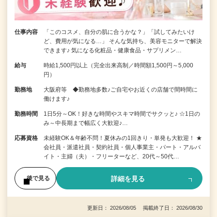
仕事内容
「このコスメ、自分の肌に合うかな？」「試してみたいけ
ど、費用が気になる…」 そんな気持ち、美容モニターで解決
できます♪ 気になる化粧品・健康食品・サプリメン…
給与
時給1,500円以上（完全出来高制／時間額1,500円～5,000
円）
勤務地
大阪府等 ◆勤務地多数♪ご自宅やお近くの店舗で間時間に
働けます♪
勤務時間
1日5分～OK！好きな時間やスキマ時間でサクッと♪ ☆1日の
み～中長期まで幅広く大歓迎♪…
応募資格
未経験OK＆年齢不問！夏休みの1回きり・単発も大歓迎！ ★
会社員・派遣社員・契約社員・個人事業主・パート・アルバ
イト・主婦（夫）・フリーターなど、20代～50代…
詳細を見る
後で見る
更新日： 2026/08/05 掲載終了日： 2026/08/30