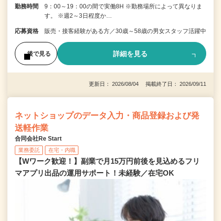
勤務時間
9：00～19：00の間で実働8H ※勤務場所によって異なりま
す。 ※週2～3日程度か…
応募資格
販売・接客経験がある方／30歳～58歳の男女スタッフ活躍中
詳細を見る
後で見る
更新日： 2026/08/04 掲載終了日： 2026/09/11
ネットショップのデータ入力・商品登録および発
送軽作業
合同会社Re Start
業務委託
在宅・内職
【Wワーク歓迎！】副業で月15万円前後を見込めるフリ
マアプリ出品の運用サポート！未経験／在宅OK