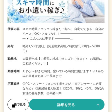
仕事内容
スキマ時間にコツコツ稼ぎたい方へ。 自宅でできる・自分の
ペースでOK・ノルマなし！ ━━━━━━━━━━━━━━
━ ▼ こんなお仕事です ━━━━━…
給与
時給1,500円以上（完全出来高制／時間額1,500円～5,000
円）
勤務地
大阪府全域【ご希望の地域でオシゴトできます♪ お気軽に
ご相談ください！】
勤務時間
1日5分～好きな時間、空いている時間に働けます！ ☆1回の
みの単発や短期～中長期まで…
応募資格
◎PC・スマートフォンをお持ちの方（※アンケートに必要
なため） ◎未経験者大歓迎！ ◎20代、30代、40代、50代の
女性の登録多数 ◎年齢不問
詳細を見る
後で見る