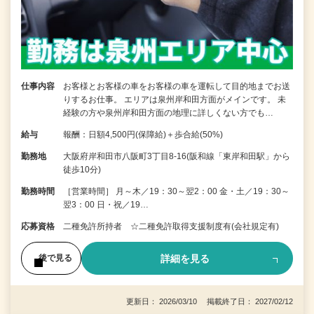
仕事内容
お客様とお客様の車をお客様の車を運転して目的地までお送
りするお仕事。 エリアは泉州岸和田方面がメインです。 未
経験の方や泉州岸和田方面の地理に詳しくない方でも…
給与
報酬：日額4,500円(保障給)＋歩合給(50%)
勤務地
大阪府岸和田市八阪町3丁目8-16(阪和線「東岸和田駅」から
徒歩10分)
勤務時間
［営業時間］ 月～木／19：30～翌2：00 金・土／19：30～
翌3：00 日・祝／19…
応募資格
二種免許所持者 ☆二種免許取得支援制度有(会社規定有)
詳細を見る
後で見る
更新日： 2026/03/10 掲載終了日： 2027/02/12