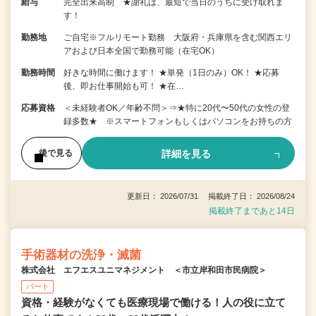
給与
完全出来高制 ★謝礼は、最短で当日のうちに受け取れま
す！
勤務地
ご自宅※フルリモート勤務 大阪府・兵庫県を含む関西エリ
アおよび日本全国で勤務可能（在宅OK）
勤務時間
好きな時間に働けます！ ★単発（1日のみ）OK！ ★応募
後、即お仕事開始も可！ ★在…
応募資格
＜未経験者OK／年齢不問＞⇒★特に20代〜50代の女性の登
録多数★ ※スマートフォンもしくはパソコンをお持ちの方
詳細を見る
後で見る
更新日： 2026/07/31 掲載終了日： 2026/08/24
掲載終了まであと14日
手術器材の洗浄・滅菌
株式会社 エフエスユニマネジメント ＜市立岸和田市民病院＞
パート
資格・経験がなくても医療現場で働ける！人の役に立て