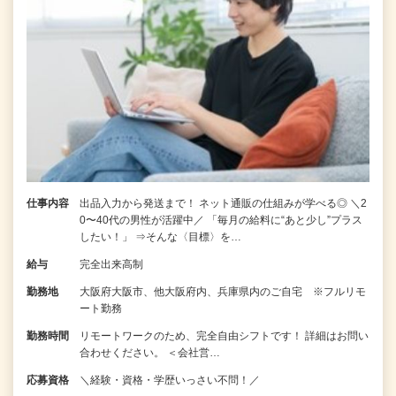
仕事内容
出品入力から発送まで！ ネット通販の仕組みが学べる◎ ＼2
0〜40代の男性が活躍中／ 「毎月の給料に“あと少し”プラス
したい！」 ⇒そんな〈目標〉を…
給与
完全出来高制
勤務地
大阪府大阪市、他大阪府内、兵庫県内のご自宅 ※フルリモ
ート勤務
勤務時間
リモートワークのため、完全自由シフトです！ 詳細はお問い
合わせください。 ＜会社営…
応募資格
＼経験・資格・学歴いっさい不問！／