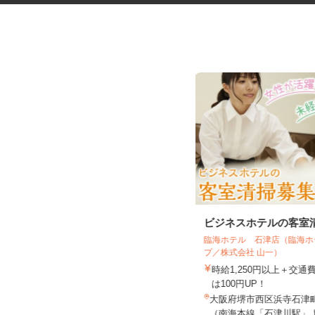
振袖・袴レンタル、フォトスタ
ビジネスホテルの客室
ジオの運営スタッ...
臨海ホテル 石津店（臨海
プ／株式会社 山一）
KIMONO＆天王寺あべのand店／KIMON
O＆イオンモー...
時給1,250円以上＋交
時給1,230円～1,330円以上＋手当
は100円UP！
大阪府大阪市阿倍野区阿倍野筋2-1-4
大阪府堺市西区浜寺石津町西