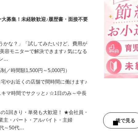
調査員・在宅モニター
ー大募集！未経験歓迎♪履歴書・面接不要
合うかな？」「試してみたいけど、費用が
、美容モニターで解決できます♪ 気になる
メン…
制／時間額1,500円～5,000円）
自宅やお近くの店舗で間時間に働けます♪
スキマ時間でサクッと♪ ☆1日のみ～中長
みの1回きり・単発も大歓迎！ ★会社員・
事業主・パート・アルバイト・主婦
後で見