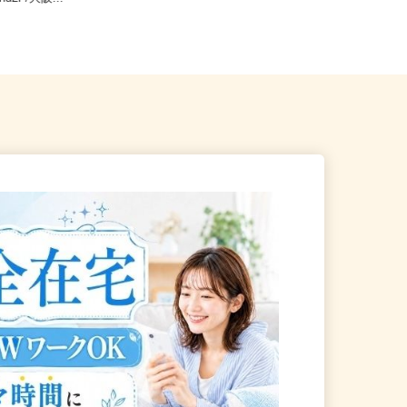
and2F/大阪...
（南海本線「石津川駅」より...