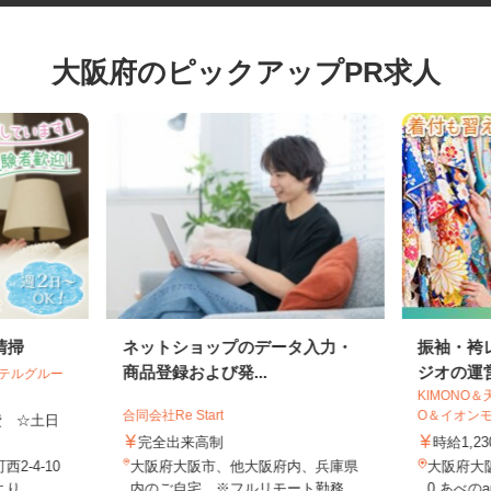
大阪府のピックアップPR求人
清掃
ネットショップのデータ入力・
振袖・
商品登録および発...
ジオの運
ホテルグルー
KIMON
合同会社Re Start
O＆イオン
通費 ☆土日
完全出来高制
時給1
2-4-10
大阪府大阪市、他大阪府内、兵庫県
大阪府