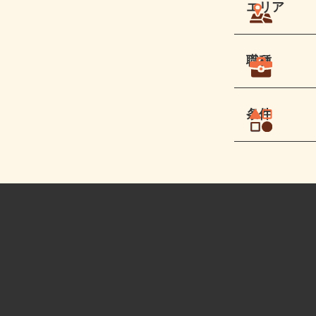
エリア
職種
条件