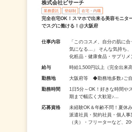
化粧品などに関する在宅
株式会社ビサーチ
業務委託
登録制
在宅・内職
完全在宅OK！スマホで出来る美容モニタ
でスグに働ける！@大阪府
仕事内容
「このコスメ、自分の肌に
気になる…」 そんな気持ち
化粧品・健康食品・サプリ
給与
時給1,500円以上（完全出来高
勤務地
大阪府等 ◆勤務地多数♪ご
勤務時間
1日5分～OK！好きな時間や
期まで幅広く大歓迎♪…
応募資格
未経験OK＆年齢不問！夏休
派遣社員・契約社員・個人