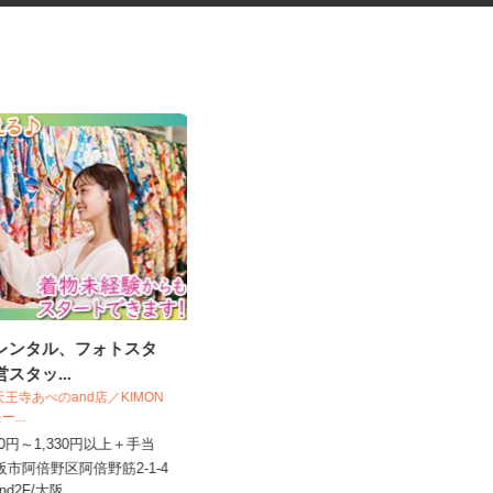
袴レンタル、フォトスタ
ビジネスホテルの客室清掃
営スタッ...
臨海ホテル 石津店（臨海ホテルグルー
プ／株式会社 山一）
O＆天王寺あべのand店／KIMON
モー...
時給1,250円以上＋交通費 ☆土日
,230円～1,330円以上＋手当
は100円UP！
大阪市阿倍野区阿倍野筋2-1-4
大阪府堺市西区浜寺石津町西2-4-10