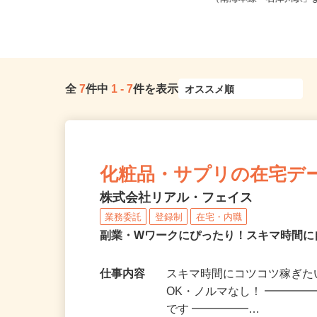
0 あべのand2F/大阪...
（南海本線「石津川駅」よ
全
7
件中
1
-
7
件を表示
化粧品・サプリの在宅デ
株式会社リアル・フェイス
業務委託
登録制
在宅・内職
副業・Wワークにぴったり！スキマ時間に
仕事内容
スキマ時間にコツコツ稼ぎた
OK・ノルマなし！ ━━━━