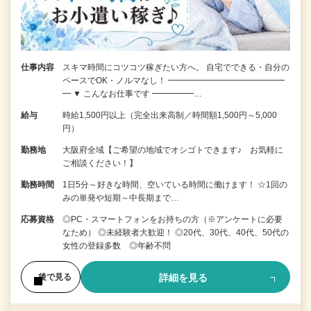
仕事内容
スキマ時間にコツコツ稼ぎたい方へ。 自宅でできる・自分の
ペースでOK・ノルマなし！ ━━━━━━━━━━━━━━
━ ▼ こんなお仕事です ━━━━━…
給与
時給1,500円以上（完全出来高制／時間額1,500円～5,000
円）
勤務地
大阪府全域【ご希望の地域でオシゴトできます♪ お気軽に
ご相談ください！】
勤務時間
1日5分～好きな時間、空いている時間に働けます！ ☆1回の
みの単発や短期～中長期まで…
応募資格
◎PC・スマートフォンをお持ちの方（※アンケートに必要
なため） ◎未経験者大歓迎！ ◎20代、30代、40代、50代の
女性の登録多数 ◎年齢不問
詳細を見る
後で見る