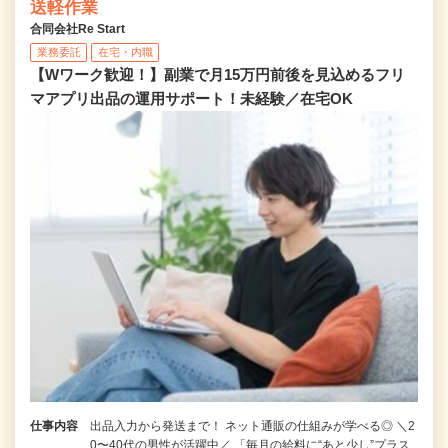
送軽作業
合同会社Re Start
業務委託
在宅・内職
【Wワーク歓迎！】副業で月15万円前後を見込めるフリ
マアプリ出品の運用サポート！未経験／在宅OK
仕事内容
出品入力から発送まで！ ネット通販の仕組みが学べる◎ ＼2
0〜40代の男性が活躍中／ 「毎月の給料に“あと少し”プラス