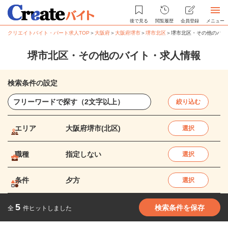
後で見る
閲覧履歴
会員登録
メニュー
クリエイトバイト・パート求人TOP
＞
大阪府
＞
大阪府堺市
＞
堺市北区
＞
堺市北区・その他のバイ
堺市北区・その他のバイト・求人情報
検索条件の設定
絞り込む
エリア
大阪府堺市(北区)
選択
職種
指定しない
選択
条件
夕方
選択
5
検索条件を保存
全
件ヒットしました