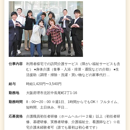
仕事内容
利用者様宅での訪問介護サービス（障がい福祉サービスも含
む） ●身体介護（食事・入浴・排泄・通院などの介助） ●生
活援助（調理・掃除・洗濯・買い物などの家事代行…
給与
時給1,420円〜3,540円
勤務地
大阪府堺市北区中長尾町2丁1-16
勤務時間
8：00〜20：00 ※週1日、1時間からでもOK！ フルタイム、
短時間、土日休み、平日…
応募資格
介護職員初任者研修（ホームヘルパー２級）以上（初任者研
修、基礎研修、実務者研修、介護福祉士、看護師など）☆在
宅介護未経験者可（誰でも最初は初心者です）