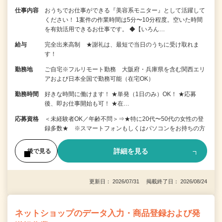
仕事内容
おうちでお仕事ができる『美容系モニター』として活躍して
ください！ 1案件の作業時間は5分〜10分程度。空いた時間
を有効活用できるお仕事です。 ◆【いろん…
給与
完全出来高制 ★謝礼は、最短で当日のうちに受け取れま
す！
勤務地
ご自宅※フルリモート勤務 大阪府・兵庫県を含む関西エリ
アおよび日本全国で勤務可能（在宅OK）
勤務時間
好きな時間に働けます！ ★単発（1日のみ）OK！ ★応募
後、即お仕事開始も可！ ★在…
応募資格
＜未経験者OK／年齢不問＞⇒★特に20代〜50代の女性の登
録多数★ ※スマートフォンもしくはパソコンをお持ちの方
詳細を見る
後で見る
更新日： 2026/07/31 掲載終了日： 2026/08/24
ネットショップのデータ入力・商品登録および発