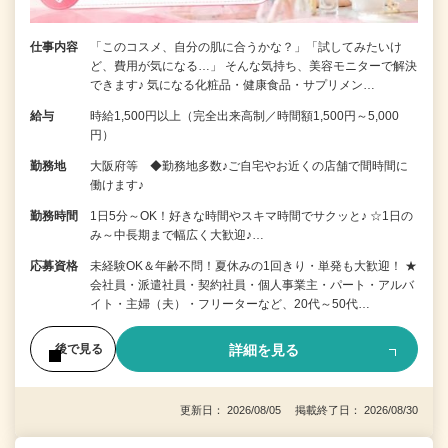
仕事内容
「このコスメ、自分の肌に合うかな？」「試してみたいけ
ど、費用が気になる…」 そんな気持ち、美容モニターで解決
できます♪ 気になる化粧品・健康食品・サプリメン…
給与
時給1,500円以上（完全出来高制／時間額1,500円～5,000
円）
勤務地
大阪府等 ◆勤務地多数♪ご自宅やお近くの店舗で間時間に
働けます♪
勤務時間
1日5分～OK！好きな時間やスキマ時間でサクッと♪ ☆1日の
み～中長期まで幅広く大歓迎♪…
応募資格
未経験OK＆年齢不問！夏休みの1回きり・単発も大歓迎！ ★
会社員・派遣社員・契約社員・個人事業主・パート・アルバ
イト・主婦（夫）・フリーターなど、20代～50代…
詳細を見る
後で見る
更新日： 2026/08/05 掲載終了日： 2026/08/30