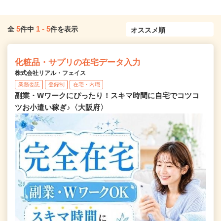
5
1
-
5
全
件中
件を表示
化粧品・サプリの在宅データ入力
株式会社リアル・フェイス
業務委託
登録制
在宅・内職
副業・Wワークにぴったり！スキマ時間に自宅でコツコ
ツお小遣い稼ぎ♪〈大阪府〉