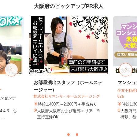
大阪府のピックアップPR求人
フ
お部屋演出スタッフ（ホームステ
マンショ
ージャー）
フ
住友不動産建
株式会社サマンサ・ホームステージング
02a
＋インセンテ
時給1,400円～2,200円＋手当あり
時給1,3
4-3 心
大阪府大阪市および近郊エリア ※
大阪府門
..
直行直帰OK
橋駅」徒