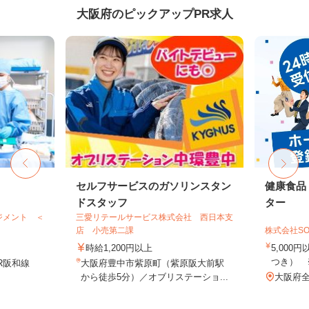
大阪府のピックアップPR求人
セルフサービスのガソリンスタン
健康食品
ドスタッフ
ター
ジメント ＜
三愛リテールサービス株式会社 西日本支
店 小売第二課
株式会社SO
時給1,200円以上
5,000
つき） 
R阪和線
大阪府豊中市紫原町（紫原阪大前駅
から徒歩5分）／オブリステーショ...
大阪府