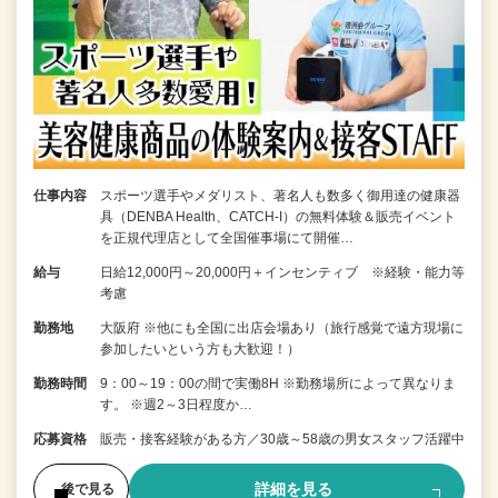
仕事内容
スポーツ選手やメダリスト、著名人も数多く御用達の健康器
具（DENBA Health、CATCH-I）の無料体験＆販売イベント
を正規代理店として全国催事場にて開催…
給与
日給12,000円～20,000円＋インセンティブ ※経験・能力等
考慮
勤務地
大阪府 ※他にも全国に出店会場あり（旅行感覚で遠方現場に
参加したいという方も大歓迎！）
勤務時間
9：00～19：00の間で実働8H ※勤務場所によって異なりま
す。 ※週2～3日程度か…
応募資格
販売・接客経験がある方／30歳～58歳の男女スタッフ活躍中
詳細を見る
後で見る