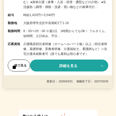
む） ●身体介護（食事・入浴・排泄・通院などの介助） ●生
活援助（調理・掃除・洗濯・買い物などの家事代行…
給与
時給1,420円〜3,540円
勤務地
大阪府堺市北区中長尾町2丁1-16
勤務時間
8：00〜20：00 ※週1日、1時間からでもOK！ フルタイム、
短時間、土日休み、平日…
応募資格
介護職員初任者研修（ホームヘルパー２級）以上（初任者研
修、基礎研修、実務者研修、介護福祉士、看護師など）☆在
宅介護未経験者可（誰でも最初は初心者です）
詳細を見る
後で見る
更新日： 2026/03/31 掲載終了日： 2027/03/30
1