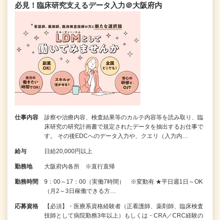
必見！臨床研究支えるデータ入力＠大阪府内
仕事内容
診察や治療内容、検査結果等のカルテ内容等を読み取り、臨
床研究の研究計画書で規定されたデータを抽出するお仕事で
す。 その後EDCへのデータ入力や、クエリ（入力内…
給与
日給20,000円以上
勤務地
大阪府内各所 ※直行直帰
勤務時間
9：00～17：00（実働7時間） ※変動有 ★平日週1日～OK
（月2～3日稼働できる方…
応募資格
【必須】・医療系資格経験者（正看護師、薬剤師、臨床検査
技師として病院勤務3年以上）もしくは・CRA／CRC経験の