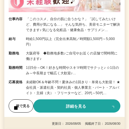
仕事内容
「このコスメ、自分の肌に合うかな？」「試してみたいけ
ど、費用が気になる…」 そんな気持ち、美容モニターで解決
できます♪ 気になる化粧品・健康食品・サプリメン…
給与
時給1,500円以上（完全出来高制／時間額1,500円～5,000
円）
勤務地
大阪府等 ◆勤務地多数♪ご自宅やお近くの店舗で間時間に
働けます♪
勤務時間
1日5分～OK！好きな時間やスキマ時間でサクッと♪ ☆1日の
み～中長期まで幅広く大歓迎♪…
応募資格
未経験OK＆年齢不問！夏休みの1回きり・単発も大歓迎！ ★
会社員・派遣社員・契約社員・個人事業主・パート・アルバ
イト・主婦（夫）・フリーターなど、20代～50代…
詳細を見る
後で見る
更新日： 2026/08/05 掲載終了日： 2026/08/30