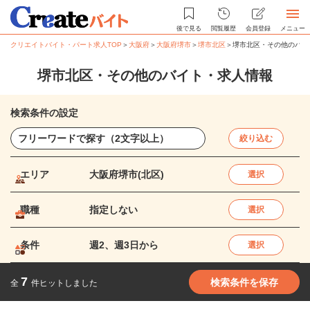
後で見る
閲覧履歴
会員登録
メニュー
クリエイトバイト・パート求人TOP
＞
大阪府
＞
大阪府堺市
＞
堺市北区
＞
堺市北区・その他のバイ
堺市北区・その他のバイト・求人情報
検索条件の設定
絞り込む
エリア
大阪府堺市(北区)
選択
職種
指定しない
選択
条件
週2、週3日から
選択
7
検索条件を保存
全
件ヒットしました