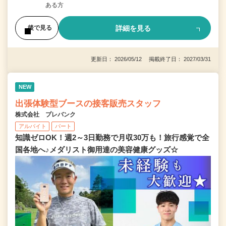
ある方
詳細を見る
後で見る
更新日： 2026/05/12 掲載終了日： 2027/03/31
NEW
出張体験型ブースの接客販売スタッフ
株式会社 プレバンク
アルバイト
パート
知識ゼロOK！週2～3日勤務で月収30万も！旅行感覚で全
国各地へ♪メダリスト御用達の美容健康グッズ☆