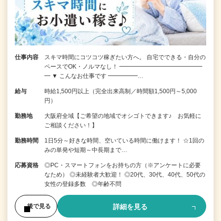
仕事内容
スキマ時間にコツコツ稼ぎたい方へ。 自宅でできる・自分の
ペースでOK・ノルマなし！ ━━━━━━━━━━━━━━
━ ▼ こんなお仕事です ━━━━━…
給与
時給1,500円以上（完全出来高制／時間額1,500円～5,000
円）
勤務地
大阪府全域【ご希望の地域でオシゴトできます♪ お気軽に
ご相談ください！】
勤務時間
1日5分～好きな時間、空いている時間に働けます！ ☆1回の
みの単発や短期～中長期まで…
応募資格
◎PC・スマートフォンをお持ちの方（※アンケートに必要
なため） ◎未経験者大歓迎！ ◎20代、30代、40代、50代の
女性の登録多数 ◎年齢不問
詳細を見る
後で見る