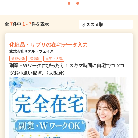
7
1
-
7
全
件中
件を表示
化粧品・サプリの在宅データ入力
株式会社リアル・フェイス
業務委託
登録制
在宅・内職
副業・Wワークにぴったり！スキマ時間に自宅でコツコ
ツお小遣い稼ぎ♪〈大阪府〉