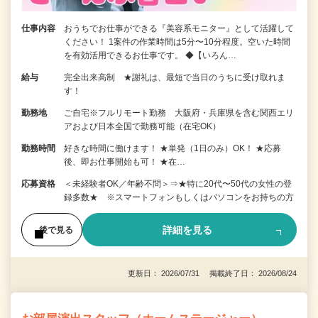
仕事内容
おうちでお仕事ができる『美容系モニター』として活躍して
ください！ 1案件の作業時間は5分〜10分程度。空いた時間
を有効活用できるお仕事です。 ◆【いろん…
給与
完全出来高制 ★謝礼は、最短で当日のうちに受け取れま
す！
勤務地
ご自宅※フルリモート勤務 大阪府・兵庫県を含む関西エリ
アおよび日本全国で勤務可能（在宅OK）
勤務時間
好きな時間に働けます！ ★単発（1日のみ）OK！ ★応募
後、即お仕事開始も可！ ★在…
応募資格
＜未経験者OK／年齢不問＞⇒★特に20代〜50代の女性の登
録多数★ ※スマートフォンもしくはパソコンをお持ちの方
詳細を見る
後で見る
更新日： 2026/07/31 掲載終了日： 2026/08/24