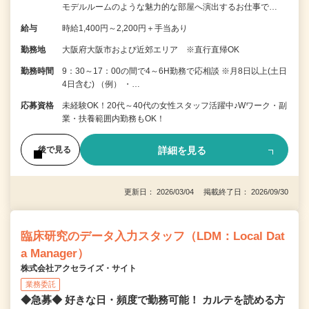
モデルルームのような魅力的な部屋へ演出するお仕事で…
給与
時給1,400円～2,200円＋手当あり
勤務地
大阪府大阪市および近郊エリア ※直行直帰OK
勤務時間
9：30～17：00の間で4～6H勤務で応相談 ※月8日以上(土日
4日含む) （例） ・…
応募資格
未経験OK！20代～40代の女性スタッフ活躍中♪Wワーク・副
業・扶養範囲内勤務もOK！
詳細を見る
後で見る
更新日： 2026/03/04 掲載終了日： 2026/09/30
臨床研究のデータ入力スタッフ（LDM：Local Dat
a Manager）
株式会社アクセライズ・サイト
業務委託
◆急募◆ 好きな日・頻度で勤務可能！ カルテを読める方