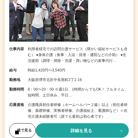
仕事内容
利用者様宅での訪問介護サービス（障がい福祉サービスも含
む） ●身体介護（食事・入浴・排泄・通院などの介助） ●生
活援助（調理・掃除・洗濯・買い物などの家事代行…
給与
時給1,420円〜3,540円
勤務地
大阪府堺市北区中長尾町2丁1-16
勤務時間
8：00〜20：00 ※週1日、1時間からでもOK！ フルタイム、
短時間、土日休み、平日…
応募資格
介護職員初任者研修（ホームヘルパー２級）以上（初任者研
修、基礎研修、実務者研修、介護福祉士、看護師など）☆在
宅介護未経験者可（誰でも最初は初心者です）
詳細を見る
後で見る