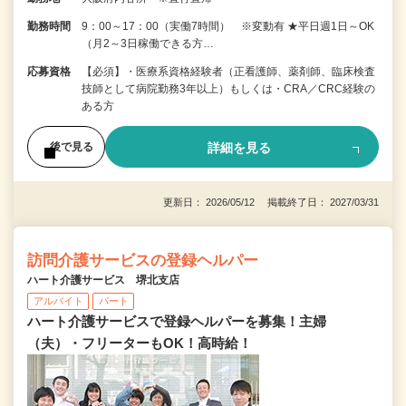
勤務時間
9：00～17：00（実働7時間） ※変動有 ★平日週1日～OK
（月2～3日稼働できる方…
応募資格
【必須】・医療系資格経験者（正看護師、薬剤師、臨床検査
技師として病院勤務3年以上）もしくは・CRA／CRC経験の
ある方
詳細を見る
後で見る
更新日： 2026/05/12 掲載終了日： 2027/03/31
訪問介護サービスの登録ヘルパー
ハート介護サービス 堺北支店
アルバイト
パート
ハート介護サービスで登録ヘルパーを募集！主婦
（夫）・フリーターもOK！高時給！