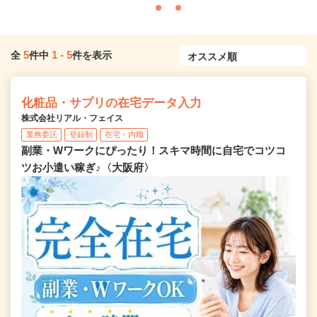
5
1
-
5
全
件中
件を表示
化粧品・サプリの在宅データ入力
株式会社リアル・フェイス
業務委託
登録制
在宅・内職
副業・Wワークにぴったり！スキマ時間に自宅でコツコ
ツお小遣い稼ぎ♪〈大阪府〉