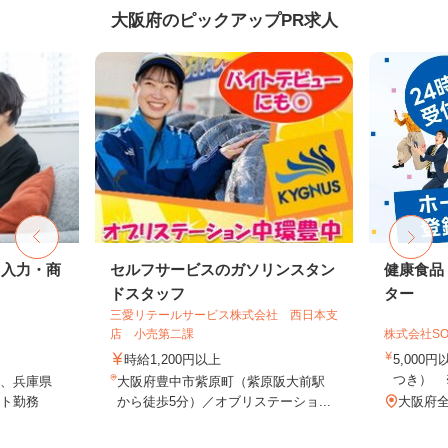
大阪府のピックアップPR求人
タ入力・商
セルフサービスのガソリンスタン
健康食品
ドスタッフ
ター
三愛リテールサービス株式会社 西日本支
店 小売第二課
株式会社SO
時給1,200円以上
5,000
つき） 
、兵庫県
大阪府豊中市紫原町（紫原阪大前駅
ト勤務
から徒歩5分）／オブリステーショ...
大阪府