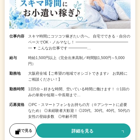
仕事内容
スキマ時間にコツコツ稼ぎたい方へ。 自宅でできる・自分の
ペースでOK・ノルマなし！ ━━━━━━━━━━━━━━
━ ▼ こんなお仕事です ━━━━━…
給与
時給1,500円以上（完全出来高制／時間額1,500円～5,000
円）
勤務地
大阪府全域【ご希望の地域でオシゴトできます♪ お気軽に
ご相談ください！】
勤務時間
1日5分～好きな時間、空いている時間に働けます！ ☆1回の
みの単発や短期～中長期まで…
応募資格
◎PC・スマートフォンをお持ちの方（※アンケートに必要
なため） ◎未経験者大歓迎！ ◎20代、30代、40代、50代の
女性の登録多数 ◎年齢不問
詳細を見る
後で見る