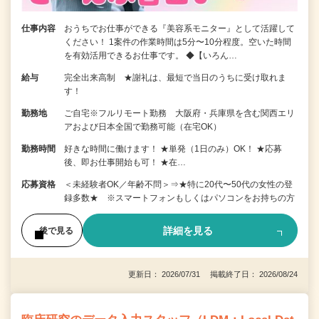
仕事内容
おうちでお仕事ができる『美容系モニター』として活躍して
ください！ 1案件の作業時間は5分〜10分程度。空いた時間
を有効活用できるお仕事です。 ◆【いろん…
給与
完全出来高制 ★謝礼は、最短で当日のうちに受け取れま
す！
勤務地
ご自宅※フルリモート勤務 大阪府・兵庫県を含む関西エリ
アおよび日本全国で勤務可能（在宅OK）
勤務時間
好きな時間に働けます！ ★単発（1日のみ）OK！ ★応募
後、即お仕事開始も可！ ★在…
応募資格
＜未経験者OK／年齢不問＞⇒★特に20代〜50代の女性の登
録多数★ ※スマートフォンもしくはパソコンをお持ちの方
詳細を見る
後で見る
更新日： 2026/07/31 掲載終了日： 2026/08/24