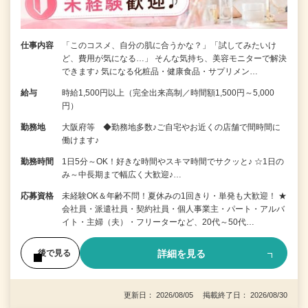
仕事内容
「このコスメ、自分の肌に合うかな？」「試してみたいけ
ど、費用が気になる…」 そんな気持ち、美容モニターで解決
できます♪ 気になる化粧品・健康食品・サプリメン…
給与
時給1,500円以上（完全出来高制／時間額1,500円～5,000
円）
勤務地
大阪府等 ◆勤務地多数♪ご自宅やお近くの店舗で間時間に
働けます♪
勤務時間
1日5分～OK！好きな時間やスキマ時間でサクッと♪ ☆1日の
み～中長期まで幅広く大歓迎♪…
応募資格
未経験OK＆年齢不問！夏休みの1回きり・単発も大歓迎！ ★
会社員・派遣社員・契約社員・個人事業主・パート・アルバ
イト・主婦（夫）・フリーターなど、20代～50代…
詳細を見る
後で見る
更新日： 2026/08/05 掲載終了日： 2026/08/30