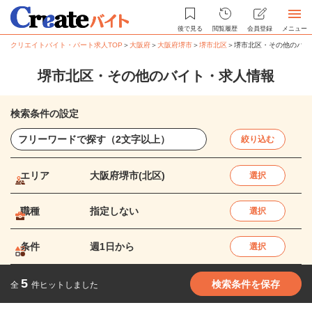
後で見る
閲覧履歴
会員登録
メニュー
クリエイトバイト・パート求人TOP
＞
大阪府
＞
大阪府堺市
＞
堺市北区
＞
堺市北区・その他のバイ
堺市北区・その他のバイト・求人情報
検索条件の設定
絞り込む
エリア
大阪府堺市(北区)
選択
職種
指定しない
選択
条件
週1日から
選択
5
検索条件を保存
全
件ヒットしました