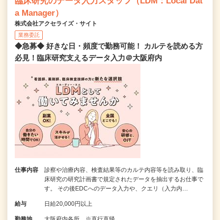
臨床研究のデータ入力スタッフ（LDM：Local Dat
a Manager）
株式会社アクセライズ・サイト
業務委託
◆急募◆ 好きな日・頻度で勤務可能！ カルテを読める方
必見！臨床研究支えるデータ入力＠大阪府内
仕事内容
診察や治療内容、検査結果等のカルテ内容等を読み取り、臨
床研究の研究計画書で規定されたデータを抽出するお仕事で
す。 その後EDCへのデータ入力や、クエリ（入力内…
給与
日給20,000円以上
勤務地
大阪府内各所 ※直行直帰