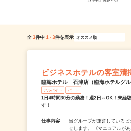
大阪府等 ◆勤務地多数♪ご自宅やお
大阪府枚方市西田宮町/
近くの店舗で間時間に働けます♪
方市駅」徒歩13分
全
3
件中
1
-
3
件を表示
ビジネスホテルの客室清
臨海ホテル 石津店（臨海ホテルグル
アルバイト
パート
1日4時間30分の勤務！週2日～OK！未
す！
仕事内容
当グループが運営している