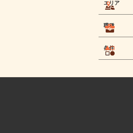
エリア
職種
条件