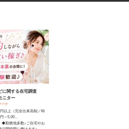
などに関する在宅調査
マンションの管理員
宅モニター
ビサーチ
住友不動産建物サービス株式会社/kkp260
07a
,500円以上（完全出来高制／時
00円～5,00...
時給1,177円