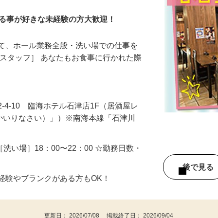
」《臨海ホテル石津店内》
する事が好きな未経験の方大歓迎！
にて、ホール業務全般・洗い場での仕事を
ルスタッフ］ あなたもお食事に行かれた際
…
-4-10 臨海ホテル石津店1F（居酒屋レ
（おかいりなさい）」）※南海本線「石津川
 ［洗い場］18：00〜22：00 ☆勤務日数・
後で見
経験やブランクがある方もOK！