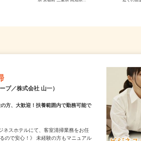
京阪本線「枚
千葉県 神奈川県 東京都 大阪府 埼玉
大阪府
県 京都府 三重県 高知県...
近くの
掃
ープ／株式会社 山一）
経験の方、大歓迎！扶養範囲内で勤務可能で
ビジネスホテルにて、客室清掃業務をお任