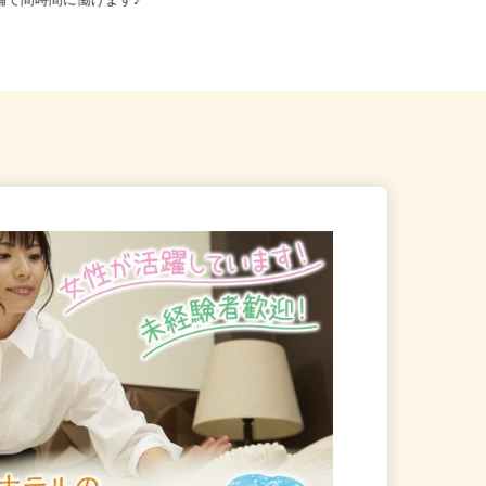
等 ◆勤務地多数♪ご自宅やお
大阪府枚方市西田宮町/京阪本線「枚
店舗で間時間に働けます♪
方市駅」徒歩13分