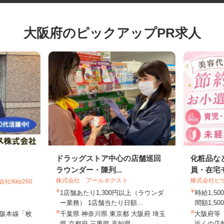
大阪府のピックアップPR求人
ドラッグストア中心の店舗巡回
化粧品
ラウンダー・陳列...
員・在
株式会社 アールネクスト
株式会社
社/kkp260
1店舗あたり1,300円以上（ラウンダ
時給1
ー業務） 1店舗当たり日額...
間額1,5