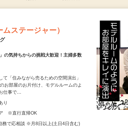
更新日： 2026/07/08 掲載終了日： 2026/09/04
ームステージャー）
ング
き」の気持ちからの挑戦大歓迎！主婦多数
として「住みながら売るための空間演出」
様のお部屋のお片付け、モデルルームのよ
るお仕事で…
当あり
ア ※直行直帰OK