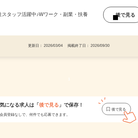
6H勤務で応相談 ※月8日以上(土日4日含む)
女性スタッフ活躍中♪Wワーク・副業・扶養
後で見
更新日： 2026/03/04 掲載終了日： 2026/09/30
1
気になる求人は
「
後で見る
」で保存！
会員登録なしで、
何件でも応募できます。