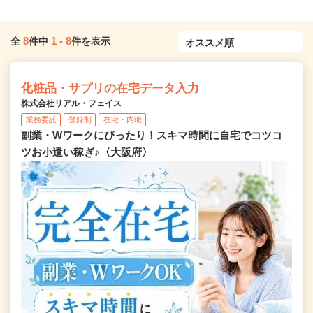
8
1
-
8
全
件中
件を表示
化粧品・サプリの在宅データ入力
株式会社リアル・フェイス
業務委託
登録制
在宅・内職
副業・Wワークにぴったり！スキマ時間に自宅でコツコ
ツお小遣い稼ぎ♪〈大阪府〉