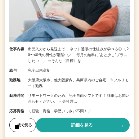
仕事内容
出品入力から発送まで！ ネット通販の仕組みが学べる◎ ＼2
0〜40代の男性が活躍中／ 「毎月の給料に“あと少し”プラス
したい！」 ⇒そんな〈目標〉を…
給与
完全出来高制
勤務地
大阪府大阪市、他大阪府内、兵庫県内のご自宅 ※フルリモ
ート勤務
勤務時間
リモートワークのため、完全自由シフトです！ 詳細はお問い
合わせください。 ＜会社営…
応募資格
＼経験・資格・学歴いっさい不問！／
詳細を見る
後で見る