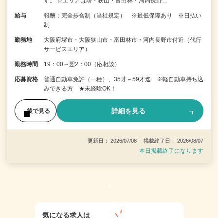
す。 ☆エリアは堺・狭山・富田林・河内長野…
給与
報酬：完全歩合制（当社規定） ※最低保障あり ※日払い
制
勤務地
大阪府堺市・大阪狭山市・富田林市・河内長野市付近（代行
サービスエリア）
勤務時間
19：00～翌2：00（応相談）
応募資格
普通自動車免許（一種）、35才～59才迄 ※軽自動車持ち込
みできる方 ★未経験OK！
詳細を見る
後で見る
更新日： 2026/07/08 掲載終了日： 2026/08/07
本日掲載終了になります
1
気になる求人は