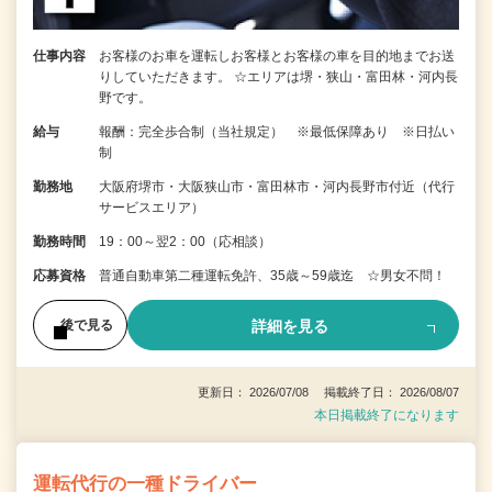
仕事内容
お客様のお車を運転しお客様とお客様の車を目的地までお送
りしていただきます。 ☆エリアは堺・狭山・富田林・河内長
野です。
給与
報酬：完全歩合制（当社規定） ※最低保障あり ※日払い
制
勤務地
大阪府堺市・大阪狭山市・富田林市・河内長野市付近（代行
サービスエリア）
勤務時間
19：00～翌2：00（応相談）
応募資格
普通自動車第二種運転免許、35歳～59歳迄 ☆男女不問！
詳細を見る
後で見る
更新日： 2026/07/08 掲載終了日： 2026/08/07
本日掲載終了になります
運転代行の一種ドライバー