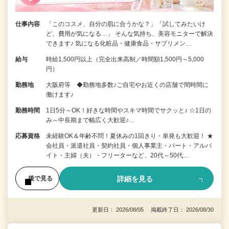
仕事内容
「このコスメ、自分の肌に合うかな？」「試してみたいけ
ど、費用が気になる…」 そんな気持ち、美容モニターで解決
できます♪ 気になる化粧品・健康食品・サプリメン…
給与
時給1,500円以上（完全出来高制／時間額1,500円～5,000
円）
勤務地
大阪府等 ◆勤務地多数♪ご自宅やお近くの店舗で間時間に
働けます♪
勤務時間
1日5分～OK！好きな時間やスキマ時間でサクッと♪ ☆1日の
み～中長期まで幅広く大歓迎♪…
応募資格
未経験OK＆年齢不問！夏休みの1回きり・単発も大歓迎！ ★
会社員・派遣社員・契約社員・個人事業主・パート・アルバ
イト・主婦（夫）・フリーターなど、20代～50代…
詳細を見る
後で見る
更新日： 2026/08/05 掲載終了日： 2026/08/30