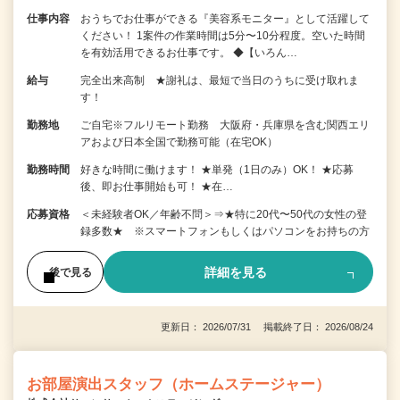
仕事内容
おうちでお仕事ができる『美容系モニター』として活躍して
ください！ 1案件の作業時間は5分〜10分程度。空いた時間
を有効活用できるお仕事です。 ◆【いろん…
給与
完全出来高制 ★謝礼は、最短で当日のうちに受け取れま
す！
勤務地
ご自宅※フルリモート勤務 大阪府・兵庫県を含む関西エリ
アおよび日本全国で勤務可能（在宅OK）
勤務時間
好きな時間に働けます！ ★単発（1日のみ）OK！ ★応募
後、即お仕事開始も可！ ★在…
応募資格
＜未経験者OK／年齢不問＞⇒★特に20代〜50代の女性の登
録多数★ ※スマートフォンもしくはパソコンをお持ちの方
詳細を見る
後で見る
更新日： 2026/07/31 掲載終了日： 2026/08/24
お部屋演出スタッフ（ホームステージャー）