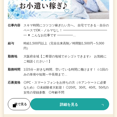
仕事内容
スキマ時間にコツコツ稼ぎたい方へ。 自宅でできる・自分の
ペースでOK・ノルマなし！ ━━━━━━━━━━━━━━
━ ▼ こんなお仕事です ━━━━━…
給与
時給1,500円以上（完全出来高制／時間額1,500円～5,000
円）
勤務地
大阪府全域【ご希望の地域でオシゴトできます♪ お気軽に
ご相談ください！】
勤務時間
1日5分～好きな時間、空いている時間に働けます！ ☆1回の
みの単発や短期～中長期まで…
応募資格
◎PC・スマートフォンをお持ちの方（※アンケートに必要
なため） ◎未経験者大歓迎！ ◎20代、30代、40代、50代の
女性の登録多数 ◎年齢不問
詳細を見る
後で見る