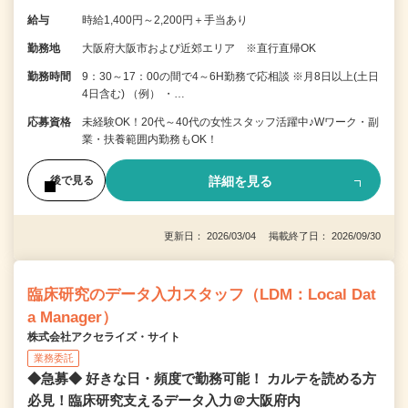
給与
時給1,400円～2,200円＋手当あり
勤務地
大阪府大阪市および近郊エリア ※直行直帰OK
勤務時間
9：30～17：00の間で4～6H勤務で応相談 ※月8日以上(土日
4日含む) （例） ・…
応募資格
未経験OK！20代～40代の女性スタッフ活躍中♪Wワーク・副
業・扶養範囲内勤務もOK！
詳細を見る
後で見る
更新日： 2026/03/04 掲載終了日： 2026/09/30
臨床研究のデータ入力スタッフ（LDM：Local Dat
a Manager）
株式会社アクセライズ・サイト
業務委託
◆急募◆ 好きな日・頻度で勤務可能！ カルテを読める方
必見！臨床研究支えるデータ入力＠大阪府内