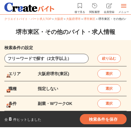
後で見る
閲覧履歴
会員登録
メニュー
クリエイトバイト・パート求人TOP
＞
大阪府
＞
大阪府堺市
＞
堺市東区
＞
堺市東区・その他のバイ
堺市東区・その他のバイト・求人情報
検索条件の設定
絞り込む
エリア
大阪府堺市(東区)
選択
職種
指定しない
選択
条件
副業・WワークOK
選択
8
検索条件を保存
全
件ヒットしました