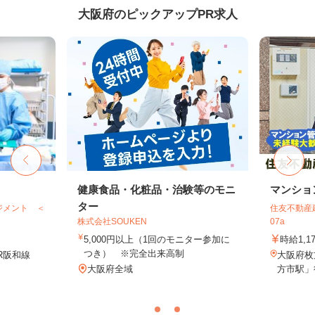
大阪府のピックアップPR求人
健康食品・化粧品・治験等のモニ
マンショ
ター
ジメント ＜
住友不動産建
株式会社SOUKEN
07a
5,000円以上（1回のモニター参加に
時給1,1
つき） ※完全出来高制
R阪和線
大阪府枚
大阪府全域
方市駅」