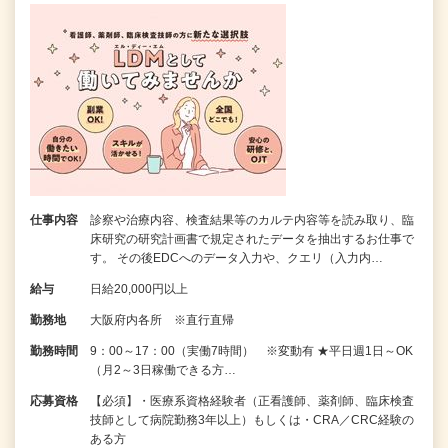
仕事内容
診察や治療内容、検査結果等のカルテ内容等を読み取り、臨
床研究の研究計画書で規定されたデータを抽出するお仕事で
す。 その後EDCへのデータ入力や、クエリ（入力内…
給与
日給20,000円以上
勤務地
大阪府内各所 ※直行直帰
勤務時間
9：00～17：00（実働7時間） ※変動有 ★平日週1日～OK
（月2～3日稼働できる方…
応募資格
【必須】・医療系資格経験者（正看護師、薬剤師、臨床検査
技師として病院勤務3年以上）もしくは・CRA／CRC経験の
ある方