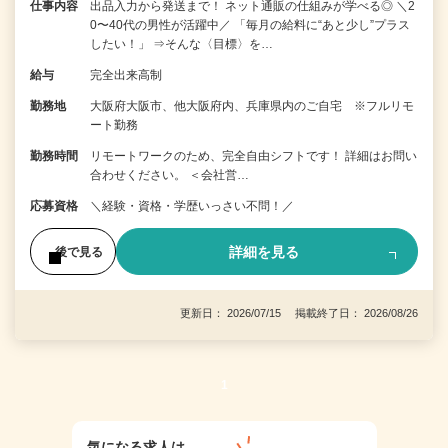
仕事内容
出品入力から発送まで！ ネット通販の仕組みが学べる◎ ＼2
0〜40代の男性が活躍中／ 「毎月の給料に“あと少し”プラス
したい！」 ⇒そんな〈目標〉を…
給与
完全出来高制
勤務地
大阪府大阪市、他大阪府内、兵庫県内のご自宅 ※フルリモ
ート勤務
勤務時間
リモートワークのため、完全自由シフトです！ 詳細はお問い
合わせください。 ＜会社営…
応募資格
＼経験・資格・学歴いっさい不問！／
詳細を見る
後で見る
更新日： 2026/07/15 掲載終了日： 2026/08/26
1
気になる求人は