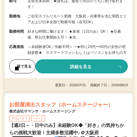
給与
完全出来高制 ★謝礼は、最短で当日のうちに受け取れま
す！
勤務地
ご自宅※フルリモート勤務 大阪府・兵庫県を含む関西エリ
アおよび日本全国で勤務可能（在宅OK）
勤務時間
好きな時間に働けます！ ★単発（1日のみ）OK！ ★応募
後、即お仕事開始も可！ ★在…
応募資格
＜未経験者OK／年齢不問＞⇒★特に20代〜50代の女性の登
録多数★ ※スマートフォンもしくはパソコンをお持ちの方
詳細を見る
後で見る
更新日： 2026/07/31 掲載終了日： 2026/08/24
お部屋演出スタッフ（ホームステージャー）
株式会社サマンサ・ホームステージング
アルバイト
パート
【週2日～・日中のみ】未経験OK◆「好き」の気持ちか
らの挑戦大歓迎！主婦多数活躍中♪＠大阪府