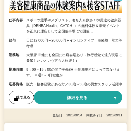
仕事内容
スポーツ選手やメダリスト、著名人も数多く御用達の健康器
具（DENBA Health、CATCH-I）の無料体験＆販売イベント
を正規代理店として全国催事場にて開催…
給与
日給12,000円～20,000円＋インセンティブ ※経験・能力等
考慮
勤務地
大阪府 ※他にも全国に出店会場あり（旅行感覚で遠方現場に
参加したいという方も大歓迎！）
勤務時間
9：00～19：00の間で実働8H ※勤務場所によって異なりま
す。 ※週2～3日程度か…
応募資格
販売・接客経験がある方／30歳～58歳の男女スタッフ活躍中
詳細を見る
後で見る
更新日： 2026/08/04 掲載終了日： 2026/09/11