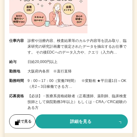
仕事内容
診察や治療内容、検査結果等のカルテ内容等を読み取り、臨
床研究の研究計画書で規定されたデータを抽出するお仕事で
す。 その後EDCへのデータ入力や、クエリ（入力内…
給与
日給20,000円以上
勤務地
大阪府内各所 ※直行直帰
勤務時間
9：00～17：00（実働7時間） ※変動有 ★平日週1日～OK
（月2～3日稼働できる方…
応募資格
【必須】・医療系資格経験者（正看護師、薬剤師、臨床検査
技師として病院勤務3年以上）もしくは・CRA／CRC経験の
ある方
詳細を見る
後で見る