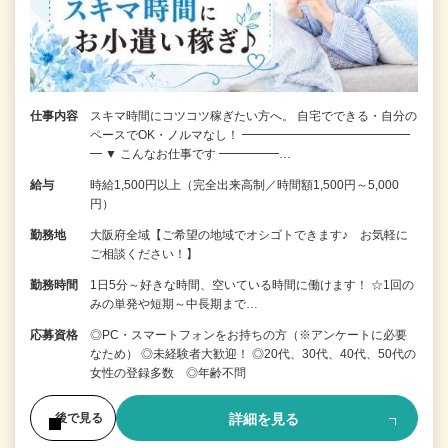
仕事内容
スキマ時間にコツコツ稼ぎたい方へ。 自宅でできる・自分の
ペースでOK・ノルマなし！ ━━━━━━━━━━━━━━
━ ▼ こんなお仕事です ━━━━━…
給与
時給1,500円以上（完全出来高制／時間額1,500円～5,000
円）
勤務地
大阪府全域【ご希望の地域でオシゴトできます♪ お気軽に
ご相談ください！】
勤務時間
1日5分～好きな時間、空いている時間に働けます！ ☆1回の
みの単発や短期～中長期まで…
応募資格
◎PC・スマートフォンをお持ちの方（※アンケートに必要
なため） ◎未経験者大歓迎！ ◎20代、30代、40代、50代の
女性の登録多数 ◎年齢不問
詳細を見る
後で見る