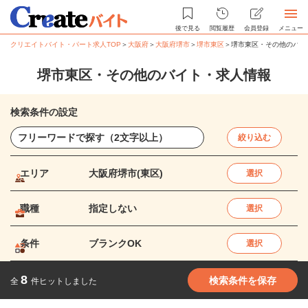
後で見る
閲覧履歴
会員登録
メニュー
クリエイトバイト・パート求人TOP
＞
大阪府
＞
大阪府堺市
＞
堺市東区
＞
堺市東区・その他のバイ
堺市東区・その他のバイト・求人情報
検索条件の設定
絞り込む
エリア
大阪府堺市(東区)
選択
職種
指定しない
選択
条件
ブランクOK
選択
8
検索条件を保存
全
件ヒットしました