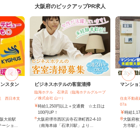
大阪府のピックアップPR求人
リンスタン
ビジネスホテルの客室清掃
マンショ
臨海ホテル 石津店（臨海ホテルグループ
／株式会社 山一）
社 西日本支
住友不動産建
07a
時給1,250円以上＋交通費 ☆土日は
100円UP！
時給1,1
阪大前駅
大阪府堺市西区浜寺石津町西2-4-10
大阪府枚
ーショ...
（南海本線「石津川駅」より...
方市駅」