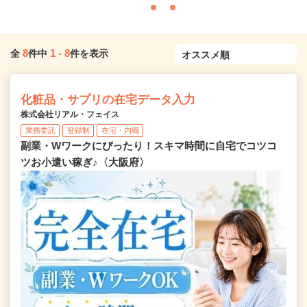
8
1
-
8
全
件中
件を表示
化粧品・サプリの在宅データ入力
株式会社リアル・フェイス
業務委託
登録制
在宅・内職
副業・Wワークにぴったり！スキマ時間に自宅でコツコ
ツお小遣い稼ぎ♪〈大阪府〉