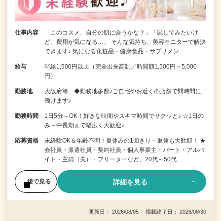
仕事内容
「このコスメ、自分の肌に合うかな？」「試してみたいけ
ど、費用が気になる…」 そんな気持ち、美容モニターで解決
できます♪ 気になる化粧品・健康食品・サプリメン…
給与
時給1,500円以上（完全出来高制／時間額1,500円～5,000
円）
勤務地
大阪府等 ◆勤務地多数♪ご自宅やお近くの店舗で間時間に
働けます♪
勤務時間
1日5分～OK！好きな時間やスキマ時間でサクッと♪ ☆1日の
み～中長期まで幅広く大歓迎♪…
応募資格
未経験OK＆年齢不問！夏休みの1回きり・単発も大歓迎！ ★
会社員・派遣社員・契約社員・個人事業主・パート・アルバ
イト・主婦（夫）・フリーターなど、20代～50代…
詳細を見る
後で見る
更新日： 2026/08/05 掲載終了日： 2026/08/30