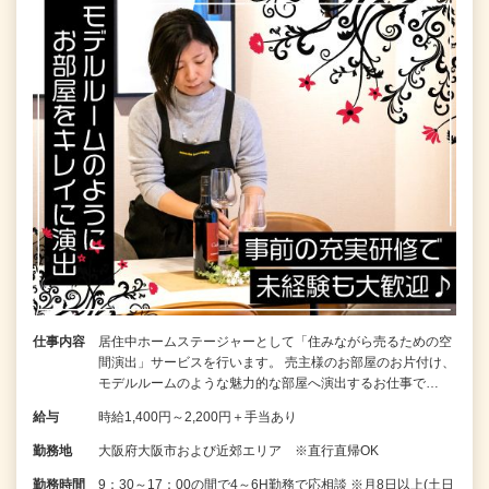
仕事内容
居住中ホームステージャーとして「住みながら売るための空
間演出」サービスを行います。 売主様のお部屋のお片付け、
モデルルームのような魅力的な部屋へ演出するお仕事で…
給与
時給1,400円～2,200円＋手当あり
勤務地
大阪府大阪市および近郊エリア ※直行直帰OK
勤務時間
9：30～17：00の間で4～6H勤務で応相談 ※月8日以上(土日