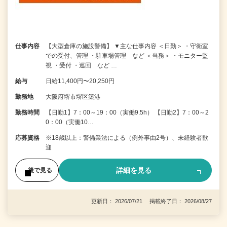
仕事内容
【大型倉庫の施設警備】 ▼主な仕事内容 ＜日勤＞ ・守衛室
での受付、管理 ・駐車場管理 など ＜当務＞ ・モニター監
視 ・受付 ・巡回 など …
給与
日給11,400円〜20,250円
勤務地
大阪府堺市堺区築港
勤務時間
【日勤1】7：00～19：00（実働9.5h） 【日勤2】7：00～2
0：00（実働10…
応募資格
※18歳以上：警備業法による（例外事由2号）、未経験者歓
迎
詳細を見る
後で見る
更新日： 2026/07/21 掲載終了日： 2026/08/27