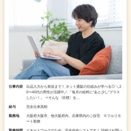
仕事内容
出品入力から発送まで！ ネット通販の仕組みが学べる◎ ＼2
0〜40代の男性が活躍中／ 「毎月の給料に“あと少し”プラス
したい！」 ⇒そんな〈目標〉を…
給与
完全出来高制
勤務地
大阪府大阪市、他大阪府内、兵庫県内のご自宅 ※フルリモ
ート勤務
勤務時間
リモートワークのため、完全自由シフトです！ 詳細はお問い