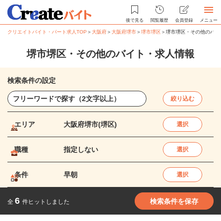
後で見る
閲覧履歴
会員登録
メニュー
クリエイトバイト・パート求人TOP
＞
大阪府
＞
大阪府堺市
＞
堺市堺区
＞
堺市堺区・その他のバイ
堺市堺区・その他のバイト・求人情報
検索条件の設定
絞り込む
エリア
大阪府堺市(堺区)
選択
職種
指定しない
選択
条件
早朝
選択
6
検索条件を保存
全
件ヒットしました