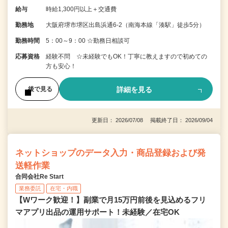
給与
時給1,300円以上＋交通費
勤務地
大阪府堺市堺区出島浜通6-2（南海本線「湊駅」徒歩5分）
勤務時間
5：00～9：00 ☆勤務日相談可
応募資格
経験不問 ☆未経験でもOK！丁寧に教えますので初めての
方も安心！
詳細を見る
後で見る
更新日： 2026/07/08 掲載終了日： 2026/09/04
ネットショップのデータ入力・商品登録および発
送軽作業
合同会社Re Start
業務委託
在宅・内職
【Wワーク歓迎！】副業で月15万円前後を見込めるフリ
マアプリ出品の運用サポート！未経験／在宅OK