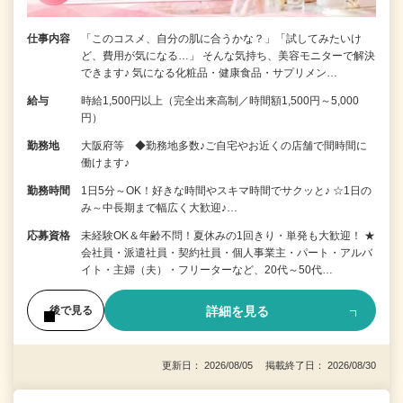
仕事内容
「このコスメ、自分の肌に合うかな？」「試してみたいけ
ど、費用が気になる…」 そんな気持ち、美容モニターで解決
できます♪ 気になる化粧品・健康食品・サプリメン…
給与
時給1,500円以上（完全出来高制／時間額1,500円～5,000
円）
勤務地
大阪府等 ◆勤務地多数♪ご自宅やお近くの店舗で間時間に
働けます♪
勤務時間
1日5分～OK！好きな時間やスキマ時間でサクッと♪ ☆1日の
み～中長期まで幅広く大歓迎♪…
応募資格
未経験OK＆年齢不問！夏休みの1回きり・単発も大歓迎！ ★
会社員・派遣社員・契約社員・個人事業主・パート・アルバ
イト・主婦（夫）・フリーターなど、20代～50代…
詳細を見る
後で見る
更新日： 2026/08/05 掲載終了日： 2026/08/30