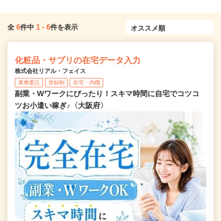
6
1
-
6
全
件中
件を表示
化粧品・サプリの在宅データ入力
株式会社リアル・フェイス
業務委託
登録制
在宅・内職
副業・Wワークにぴったり！スキマ時間に自宅でコツコ
ツお小遣い稼ぎ♪〈大阪府〉