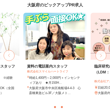
大阪府のピックアップPR求人
務スタッフ
資料の電話案内スタッフ
臨床研究
株式会社スマイルハートライフ
（LDM：L
以上 ※経験
時給1,400円～2,000円＋インセンテ
株式会社ア
ィブあり ★月150H...
日給20,
OK（全国
大阪府大阪市中央区南船場4-4-3 心
し）
斎橋東急ビル3F／大阪メト...
大阪府