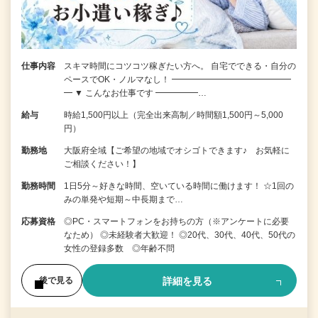
仕事内容
スキマ時間にコツコツ稼ぎたい方へ。 自宅でできる・自分の
ペースでOK・ノルマなし！ ━━━━━━━━━━━━━━
━ ▼ こんなお仕事です ━━━━━…
給与
時給1,500円以上（完全出来高制／時間額1,500円～5,000
円）
勤務地
大阪府全域【ご希望の地域でオシゴトできます♪ お気軽に
ご相談ください！】
勤務時間
1日5分～好きな時間、空いている時間に働けます！ ☆1回の
みの単発や短期～中長期まで…
応募資格
◎PC・スマートフォンをお持ちの方（※アンケートに必要
なため） ◎未経験者大歓迎！ ◎20代、30代、40代、50代の
女性の登録多数 ◎年齢不問
詳細を見る
後で見る