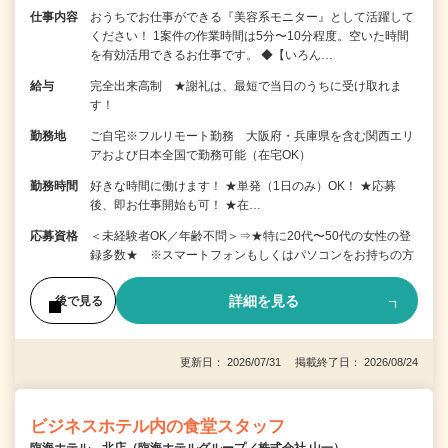
仕事内容
おうちでお仕事ができる『美容系モニター』として活躍して
ください！ 1案件の作業時間は5分〜10分程度。空いた時間
を有効活用できるお仕事です。 ◆【いろん…
給与
完全出来高制 ★謝礼は、最短で当日のうちに受け取れま
す！
勤務地
ご自宅※フルリモート勤務 大阪府・兵庫県を含む関西エリ
アおよび日本全国で勤務可能（在宅OK）
勤務時間
好きな時間に働けます！ ★単発（1日のみ）OK！ ★応募
後、即お仕事開始も可！ ★在…
応募資格
＜未経験者OK／年齢不問＞⇒★特に20代〜50代の女性の登
録多数★ ※スマートフォンもしくはパソコンをお持ちの方
詳細を見る
後で見る
更新日： 2026/07/31 掲載終了日： 2026/08/24
ビジネスホテル内の食堂スタッフ
臨海ホテル 北店（臨海ホテルグループ／株式会社 山一）