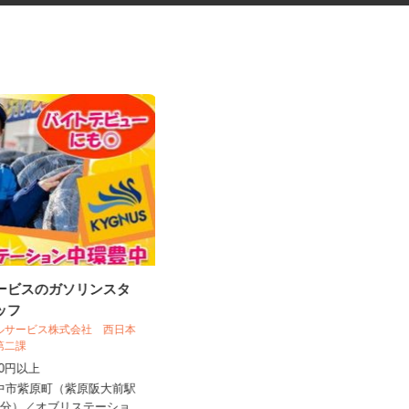
サービスのガソリンスタ
振袖・袴レンタル、フォトスタ
タッフ
ジオの運営スタッ...
ールサービス株式会社 西日本
KIMONO＆天王寺あべのand店／KIMON
売第二課
O＆イオンモー...
,200円以上
時給1,230円～1,330円以上＋手当
豊中市紫原町（紫原阪大前駅
大阪府大阪市阿倍野区阿倍野筋2-1-4