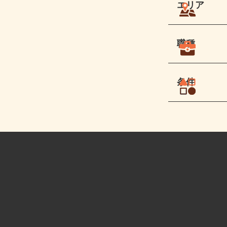
エリア
職種
条件