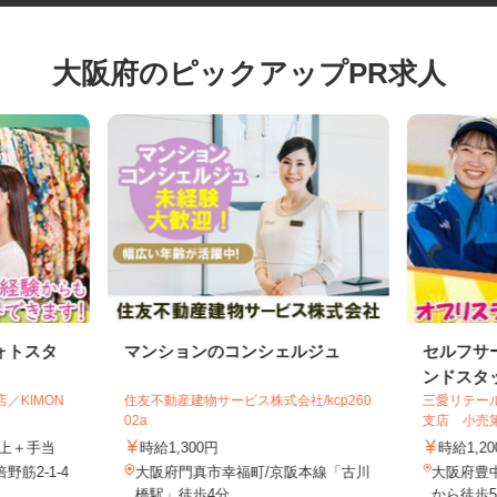
大阪府のピックアップPR求人
ォトスタ
マンションのコンシェルジュ
セルフ
ンドス
店／KIMON
住友不動産建物サービス株式会社/kcp260
三愛リテ
02a
支店 小
円以上＋手当
時給1,300円
時給1
野筋2-1-4
大阪府門真市幸福町/京阪本線「古川
大阪府