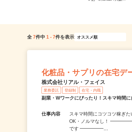
から徒歩5分）／オブリステーショ...
0 あべのand2F/大阪...
全
7
件中
1
-
7
件を表示
化粧品・サプリの在宅デ
株式会社リアル・フェイス
業務委託
登録制
在宅・内職
副業・Wワークにぴったり！スキマ時間に
仕事内容
スキマ時間にコツコツ稼ぎた
OK・ノルマなし！ ━━━━