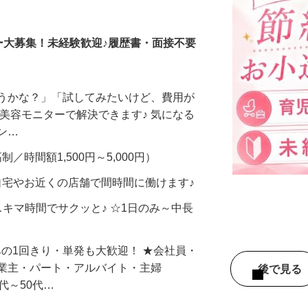
調査員・在宅モニター
ー大募集！未経験歓迎♪履歴書・面接不要
合うかな？」「試してみたいけど、費用が
、美容モニターで解決できます♪ 気になる
メン…
制／時間額1,500円～5,000円）
自宅やお近くの店舗で間時間に働けます♪
スキマ時間でサクッと♪ ☆1日のみ～中長
みの1回きり・単発も大歓迎！ ★会社員・
事業主・パート・アルバイト・主婦
後で見