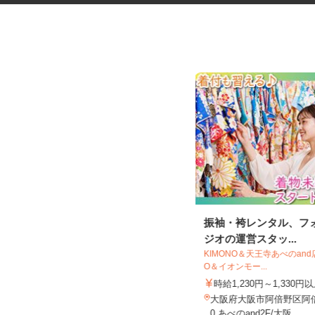
セルフサービスのガソリンスタ
振袖・袴レンタル、フ
ンドスタッフ
ジオの運営スタッ...
三愛リテールサービス株式会社 西日本
KIMONO＆天王寺あべのand
支店 小売第二課
O＆イオンモー...
時給1,200円以上
時給1,230円～1,330
大阪府豊中市紫原町（紫原阪大前駅
大阪府大阪市阿倍野区阿倍