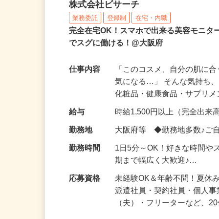
化粧品などに関する在宅
株式会社ビサーチ
業務委託
登録制
在宅・内職
完全在宅OK！スマホで出来る美容モニタ
でスグに働ける！@大阪府
仕事内容
「このコスメ、自分の肌に
気になる…」 そんな気持ち
化粧品・健康食品・サプリ
給与
時給1,500円以上（完全出来高
勤務地
大阪府等 ◆勤務地多数♪ご
勤務時間
1日5分～OK！好きな時間や
期まで幅広く大歓迎♪…
応募資格
未経験OK＆年齢不問！夏休
派遣社員・契約社員・個人