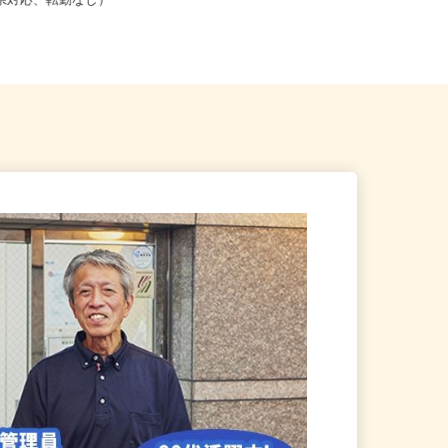
こからでも在宅勤務OK（全国
大阪府堺市西区浜寺石津町西2-4-10
道府県対応、転勤なし）
（南海本線「石津川駅」より...