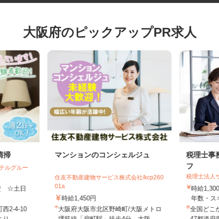
大阪府のピックアップPR求人
清掃
マンションのコンシェルジュ
税理士
フ
ホテルグルー
税理士法
住友不動産建物サービス株式会社/kcp260
01a
通費 ☆土日
時給1,
時給1,450円
年数・