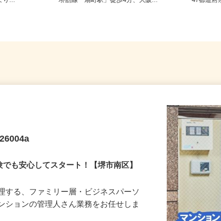
2-4-10
大阪府大阪市北区野崎町/大阪メトロ
全国ど
り...
堺筋線「扇町駅」徒歩4分、大阪...
47都
6004a
経験でも安心してスタート！【堺市南区】
管理する、ファミリー層・ビジネスパーソ
マンションの管理人さん業務をお任せしま