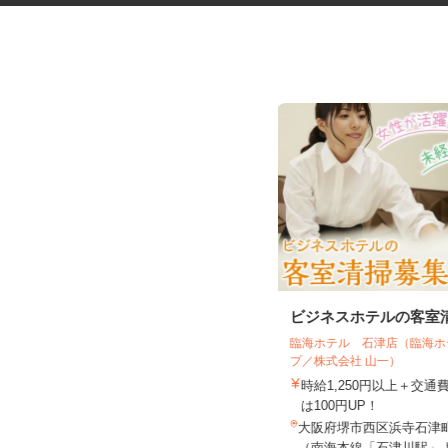
税理士事務所の在宅勤務スタッ
ビジネスホテルの客室
フ
臨海ホテル 石津店（臨海
税理士法人サリーレ
プ／株式会社 山一）
時給1,300円〜1,600円以上 ※経験
時給1,250円以上＋交
年数・スキルによる
は100円UP！