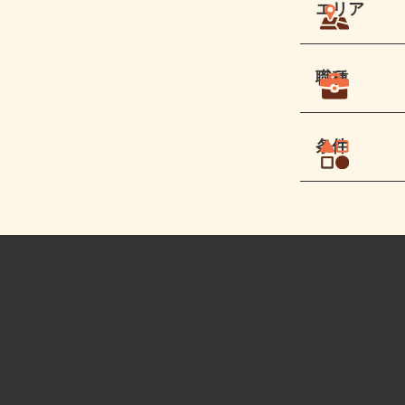
エリア
職種
条件