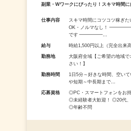
業務委託
登録制
在宅・内職
副業・Wワークにぴったり！スキマ時間に
仕事内容
スキマ時間にコツコツ稼ぎた
OK・ノルマなし！ ━━━━
です ━━━━━…
給与
時給1,500円以上（完全出来高
勤務地
大阪府全域【ご希望の地域で
さい！】
勤務時間
1日5分～好きな時間、空い
や短期～中長期まで…
応募資格
◎PC・スマートフォンをお
◎未経験者大歓迎！ ◎20代
◎年齢不問