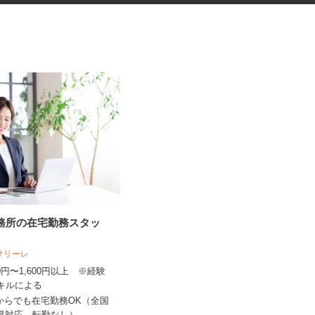
事務所の在宅勤務スタッ
ビジネスホテルの客室清掃
臨海ホテル 石津店（臨海ホテルグルー
人サリーレ
プ／株式会社 山一）
300円〜1,600円以上 ※経験
時給1,250円以上＋交通費 ☆土日
スキルによる
は100円UP！