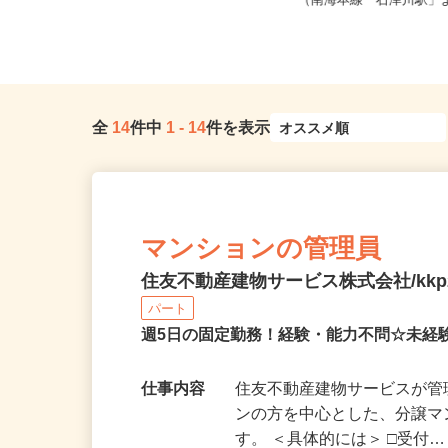
全国どこからでも在宅勤務OK（全国
大阪府堺市西区浜寺石津町西
47都道府県対応、転勤なし）
（南海本線「石津川駅」よ
全
14
件中
1
-
14
件を表示
マンションの管理員
住友不動産建物サービス株式会社/kkp2
パート
週5日の固定勤務！経験・能力不問☆未
仕事内容
住友不動産建物サービスが
ンの方を中心とした、分譲