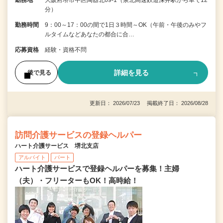
勤務地
大阪府堺市中区陶器北69-1（泉北高速鉄道深井駅から車で12
分）
勤務時間
9：00～17：00の間で1日３時間～OK（午前・午後のみやフ
ルタイムなどあなたの都合に合…
応募資格
経験・資格不問
詳細を見る
後で見る
更新日： 2026/07/23 掲載終了日： 2026/08/28
訪問介護サービスの登録ヘルパー
ハート介護サービス 堺北支店
アルバイト
パート
ハート介護サービスで登録ヘルパーを募集！主婦
（夫）・フリーターもOK！高時給！