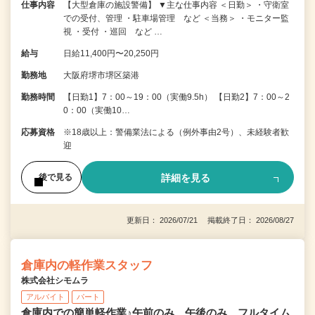
仕事内容
【大型倉庫の施設警備】 ▼主な仕事内容 ＜日勤＞ ・守衛室
での受付、管理 ・駐車場管理 など ＜当務＞ ・モニター監
視 ・受付 ・巡回 など …
給与
日給11,400円〜20,250円
勤務地
大阪府堺市堺区築港
勤務時間
【日勤1】7：00～19：00（実働9.5h） 【日勤2】7：00～2
0：00（実働10…
応募資格
※18歳以上：警備業法による（例外事由2号）、未経験者歓
迎
詳細を見る
後で見る
更新日： 2026/07/21 掲載終了日： 2026/08/27
倉庫内の軽作業スタッフ
株式会社シモムラ
アルバイト
パート
倉庫内での簡単軽作業♪午前のみ、午後のみ、フルタイム