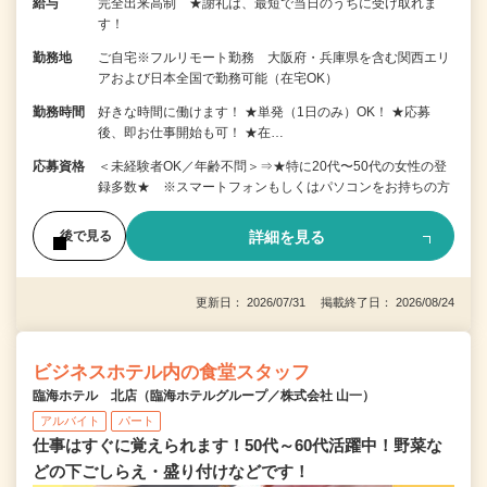
給与
完全出来高制 ★謝礼は、最短で当日のうちに受け取れま
す！
勤務地
ご自宅※フルリモート勤務 大阪府・兵庫県を含む関西エリ
アおよび日本全国で勤務可能（在宅OK）
勤務時間
好きな時間に働けます！ ★単発（1日のみ）OK！ ★応募
後、即お仕事開始も可！ ★在…
応募資格
＜未経験者OK／年齢不問＞⇒★特に20代〜50代の女性の登
録多数★ ※スマートフォンもしくはパソコンをお持ちの方
詳細を見る
後で見る
更新日： 2026/07/31 掲載終了日： 2026/08/24
ビジネスホテル内の食堂スタッフ
臨海ホテル 北店（臨海ホテルグループ／株式会社 山一）
アルバイト
パート
仕事はすぐに覚えられます！50代～60代活躍中！野菜な
どの下ごしらえ・盛り付けなどです！