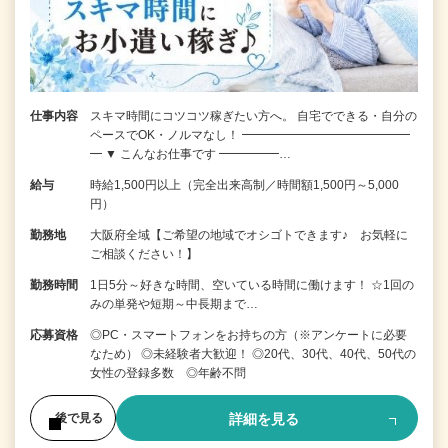
仕事内容
スキマ時間にコツコツ稼ぎたい方へ。 自宅でできる・自分の
ペースでOK・ノルマなし！ ━━━━━━━━━━━━━━
━ ▼ こんなお仕事です ━━━━━…
給与
時給1,500円以上（完全出来高制／時間額1,500円～5,000
円）
勤務地
大阪府全域【ご希望の地域でオシゴトできます♪ お気軽に
ご相談ください！】
勤務時間
1日5分～好きな時間、空いている時間に働けます！ ☆1回の
みの単発や短期～中長期まで…
応募資格
◎PC・スマートフォンをお持ちの方（※アンケートに必要
なため） ◎未経験者大歓迎！ ◎20代、30代、40代、50代の
女性の登録多数 ◎年齢不問
詳細を見る
後で見る