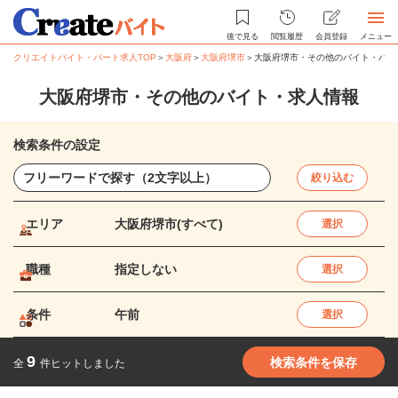
後で見る
閲覧履歴
会員登録
メニュー
クリエイトバイト・パート求人TOP
＞
大阪府
＞
大阪府堺市
＞
大阪府堺市・その他のバイト・パー
大阪府堺市・その他のバイト・求人情報
検索条件の設定
絞り込む
エリア
大阪府堺市(すべて)
選択
職種
指定しない
選択
条件
午前
選択
9
検索条件を保存
全
件ヒットしました