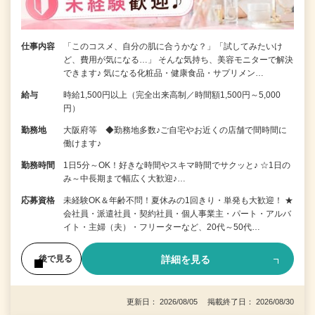
仕事内容
「このコスメ、自分の肌に合うかな？」「試してみたいけ
ど、費用が気になる…」 そんな気持ち、美容モニターで解決
できます♪ 気になる化粧品・健康食品・サプリメン…
給与
時給1,500円以上（完全出来高制／時間額1,500円～5,000
円）
勤務地
大阪府等 ◆勤務地多数♪ご自宅やお近くの店舗で間時間に
働けます♪
勤務時間
1日5分～OK！好きな時間やスキマ時間でサクッと♪ ☆1日の
み～中長期まで幅広く大歓迎♪…
応募資格
未経験OK＆年齢不問！夏休みの1回きり・単発も大歓迎！ ★
会社員・派遣社員・契約社員・個人事業主・パート・アルバ
イト・主婦（夫）・フリーターなど、20代～50代…
詳細を見る
後で見る
更新日： 2026/08/05 掲載終了日： 2026/08/30