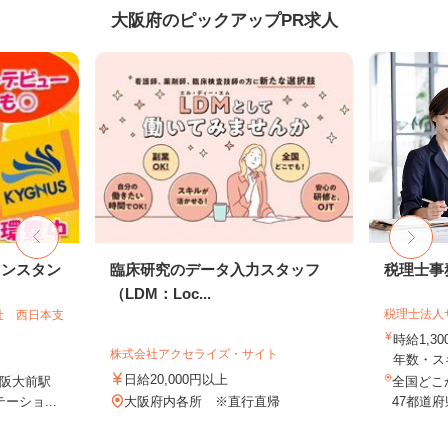
大阪府のピックアップPR求人
リンスタン
臨床研究のデータ入力スタッフ
税理士事
（LDM：Loc...
税理士法人
社 西日本支
時給1,3
株式会社アクセライズ・サイト
年数・ス
日給20,000円以上
阪大前駅
全国どこ
ーショ...
大阪府内各所 ※直行直帰
47都道