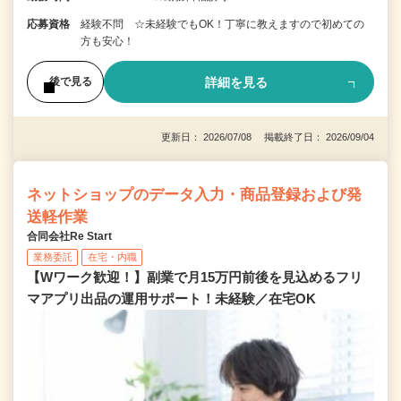
応募資格
経験不問 ☆未経験でもOK！丁寧に教えますので初めての
方も安心！
詳細を見る
後で見る
更新日： 2026/07/08 掲載終了日： 2026/09/04
ネットショップのデータ入力・商品登録および発
送軽作業
合同会社Re Start
業務委託
在宅・内職
【Wワーク歓迎！】副業で月15万円前後を見込めるフリ
マアプリ出品の運用サポート！未経験／在宅OK