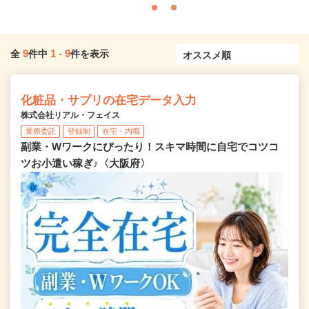
9
1
-
9
全
件中
件を表示
化粧品・サプリの在宅データ入力
株式会社リアル・フェイス
業務委託
登録制
在宅・内職
副業・Wワークにぴったり！スキマ時間に自宅でコツコ
ツお小遣い稼ぎ♪〈大阪府〉