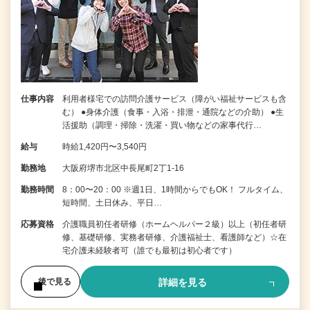
仕事内容
利用者様宅での訪問介護サービス（障がい福祉サービスも含
む） ●身体介護（食事・入浴・排泄・通院などの介助） ●生
活援助（調理・掃除・洗濯・買い物などの家事代行…
給与
時給1,420円〜3,540円
勤務地
大阪府堺市北区中長尾町2丁1-16
勤務時間
8：00〜20：00 ※週1日、1時間からでもOK！ フルタイム、
短時間、土日休み、平日…
応募資格
介護職員初任者研修（ホームヘルパー２級）以上（初任者研
修、基礎研修、実務者研修、介護福祉士、看護師など）☆在
宅介護未経験者可（誰でも最初は初心者です）
詳細を見る
後で見る