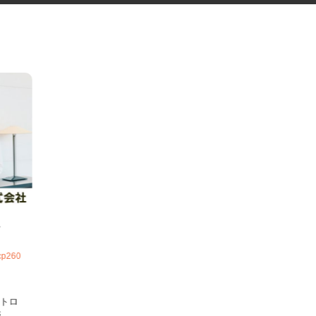
ジュ
cp260