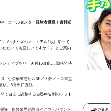
％活躍中！コールセンター経験者優遇！資料送
1） A4サイズのマニュアル1枚に沿って
いただいても宜しいですか？』 とご案内
＋インセンティブあり ★月150H以上勤務で時
4-3 心斎橋東急ビル3F／大阪メトロ御堂
橋駅」3番出口直結
：00の間で自由に調整する自己申告制のシフト