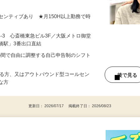
いただいても宜しいですか？』 とご案内
＋インセンティブあり ★月150H以上勤務で時
4-3 心斎橋東急ビル3F／大阪メトロ御堂
橋駅」3番出口直結
：00の間で自由に調整する自己申告制のシフト
ある方、又はアウトバウンド型コールセン
後で見
富な方
更新日： 2026/07/17 掲載終了日： 2026/08/23