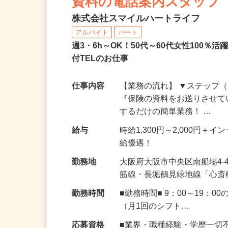
資料の電話案内スタッフ
株式会社スマイルハートライフ
アルバイト
パート
週3・6h～OK！50代～60代女性100
付TELのお仕事
仕事内容
【業務の流れ】 ▼ステップ（
『保険の資料をお送りさせて
するだけの簡単業務！ …
給与
時給1,300円～2,000円
給優遇！
勤務地
大阪府大阪市中央区南船場4-
筋線・長堀鶴見緑地線「心斎
勤務時間
■勤務時間■ 9：00～19
（月1回のシフト…