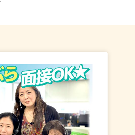
阪メトロ
...