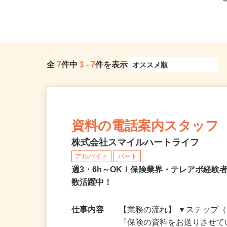
全
7
件中
1
-
7
件を表示
資料の電話案内スタッフ
株式会社スマイルハートライフ
アルバイト
パート
週3・6h～OK！保険業界・テレアポ経験
数活躍中！
仕事内容
【業務の流れ】 ▼ステップ（