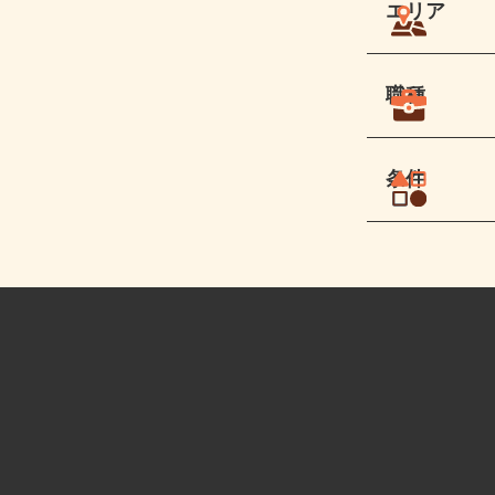
エリア
職種
条件