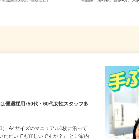
全国どこからでも在宅勤務OK（全国
大阪府大阪市北区野崎町/大
47都道府県対応、転勤なし）
堺筋線「扇町駅」徒歩4分、大阪
者は優遇採用♪50代・60代女性スタッフ多
1） A4サイズのマニュアル1枚に沿って