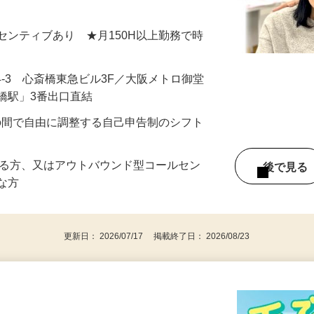
いただいても宜しいですか？』 とご案内
＋インセンティブあり ★月150H以上勤務で時
4-3 心斎橋東急ビル3F／大阪メトロ御堂
橋駅」3番出口直結
：00の間で自由に調整する自己申告制のシフト
ある方、又はアウトバウンド型コールセン
後で見
富な方
更新日： 2026/07/17 掲載終了日： 2026/08/23