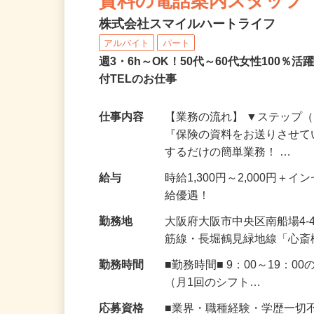
資料の電話案内スタッフ
株式会社スマイルハートライフ
アルバイト
パート
週3・6h～OK！50代～60代女性100
付TELのお仕事
仕事内容
【業務の流れ】 ▼ステップ（
『保険の資料をお送りさせて
するだけの簡単業務！ …
給与
時給1,300円～2,000円
給優遇！
勤務地
大阪府大阪市中央区南船場4-
筋線・長堀鶴見緑地線「心斎
勤務時間
■勤務時間■ 9：00～19
（月1回のシフト…