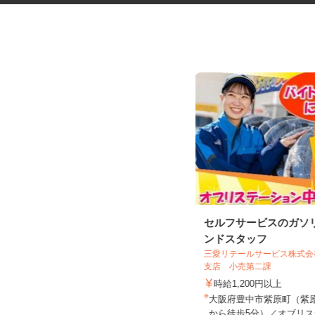
手術器材の洗浄・滅菌
セルフサービスのガソ
ンドスタッフ
株式会社 エフエスユニマネジメント
三愛リテールサービス株式
＜市立岸和田市民病院＞
支店 小売第二課
時給1,180円以上
時給1,200円以上
大阪府岸和田市額原町（JR阪和線
大阪府豊中市紫原町（紫