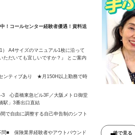
％活躍中！コールセンター経験者優遇！資料送
1） A4サイズのマニュアル1枚に沿って
いただいても宜しいですか？』 とご案内
＋インセンティブあり ★月150H以上勤務で時
4-3 心斎橋東急ビル3F／大阪メトロ御堂
橋駅」3番出口直結
：00の間で自由に調整する自己申告制のシフト