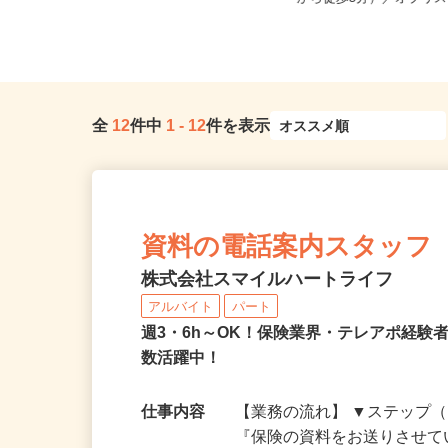
「下松駅」より徒歩6分）
から徒歩5分）／オブリス
全
12
件中
1
-
12
件を表示
資料の電話案内スタッフ
株式会社スマイルハートライフ
アルバイト
パート
週3・6h～OK！保険業界・テレアポ経験
数活躍中！
仕事内容
【業務の流れ】 ▼ステップ（