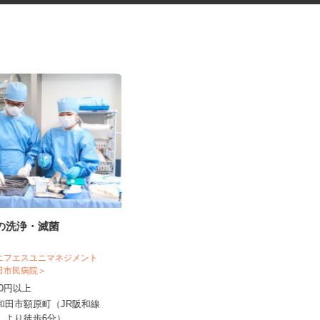
材の洗浄・滅菌
セルフサービスのガソリンスタ
ンドスタッフ
 エフエスユニマネジメント
三愛リテールサービス株式会社 西日本
和田市民病院＞
支店 小売第二課
,180円以上
時給1,200円以上
岸和田市額原町（JR阪和線
大阪府豊中市紫原町（紫原阪大前駅