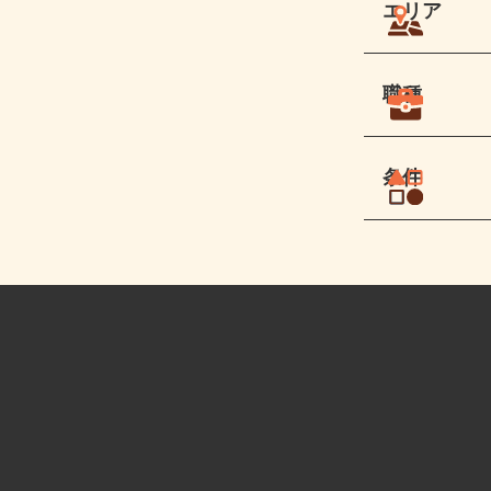
エリア
職種
条件