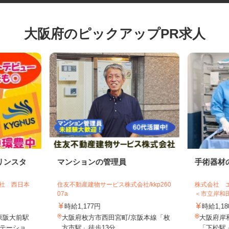
大阪府のピックアップPR求人
リンスタ
マンションの管理員
手術器
会社 西日本
住友不動産建物サービス株式会社/kkp260
株式会社
07a
＜市立岸
時給1,177円
時給1
原阪大前駅
大阪府枚方市西田宮町/京阪本線「枚
大阪府