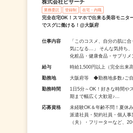
化粧品などに関する在宅
株式会社ビサーチ
業務委託
登録制
在宅・内職
完全在宅OK！スマホで出来る美容モニタ
でスグに働ける！@大阪府
仕事内容
「このコスメ、自分の肌に
気になる…」 そんな気持ち
化粧品・健康食品・サプリ
給与
時給1,500円以上（完全出来高
勤務地
大阪府等 ◆勤務地多数♪ご
勤務時間
1日5分～OK！好きな時間や
期まで幅広く大歓迎♪…
応募資格
未経験OK＆年齢不問！夏休
派遣社員・契約社員・個人