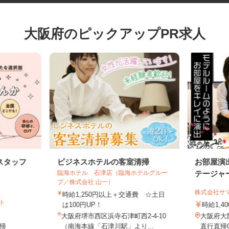
大阪府のピックアップPR求人
スタッフ
ビジネスホテルの客室清掃
お部屋
臨海ホテル 石津店（臨海ホテルグルー
テージ
プ／株式会社 山一）
株式会社
時給1,250円以上＋交通費 ☆土日
イト
は100円UP！
時給1
大阪府堺市西区浜寺石津町西2-4-10
大阪府