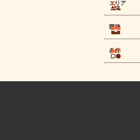
エリア
職種
条件