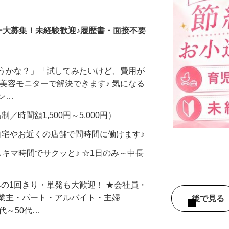
調査員・在宅モニター
ー大募集！未経験歓迎♪履歴書・面接不要
合うかな？」「試してみたいけど、費用が
、美容モニターで解決できます♪ 気になる
メン…
制／時間額1,500円～5,000円）
自宅やお近くの店舗で間時間に働けます♪
スキマ時間でサクッと♪ ☆1日のみ～中長
みの1回きり・単発も大歓迎！ ★会社員・
事業主・パート・アルバイト・主婦
後で見