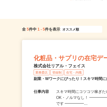
直行直帰OK
大阪府内各所 ※直行
全
5
件中
1
-
5
件を表示
化粧品・サプリの在宅デ
株式会社リアル・フェイス
業務委託
登録制
在宅・内職
副業・Wワークにぴったり！スキマ時間に
仕事内容
スキマ時間にコツコツ稼ぎた
OK・ノルマなし！ ━━━━