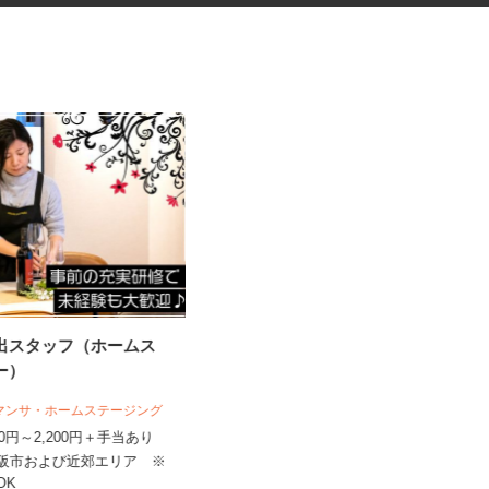
演出スタッフ（ホームス
臨床研究のデータ入力スタッフ
ャー）
（LDM：Loc...
サマンサ・ホームステージング
株式会社アクセライズ・サイト
,400円～2,200円＋手当あり
日給20,000円以上
大阪市および近郊エリア ※