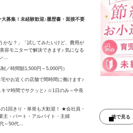
調査員・在宅モニター
ー大募集！未経験歓迎♪履歴書・面接不要
合うかな？」「試してみたいけど、費用が
、美容モニターで解決できます♪ 気になる
メン…
制／時間額1,500円～5,000円）
自宅やお近くの店舗で間時間に働けます♪
スキマ時間でサクッと♪ ☆1日のみ～中長
みの1回きり・単発も大歓迎！ ★会社員・
事業主・パート・アルバイト・主婦
後で見