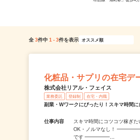
大阪府豊中市紫原町（紫原阪大前駅
大阪府大阪市北区野崎町
から徒歩5分）／オブリステーショ...
堺筋線「扇町駅」徒歩4分
全
3
件中
1
-
3
件を表示
化粧品・サプリの在宅デ
株式会社リアル・フェイス
業務委託
登録制
在宅・内職
副業・Wワークにぴったり！スキマ時間に
仕事内容
スキマ時間にコツコツ稼ぎた
OK・ノルマなし！ ━━━━