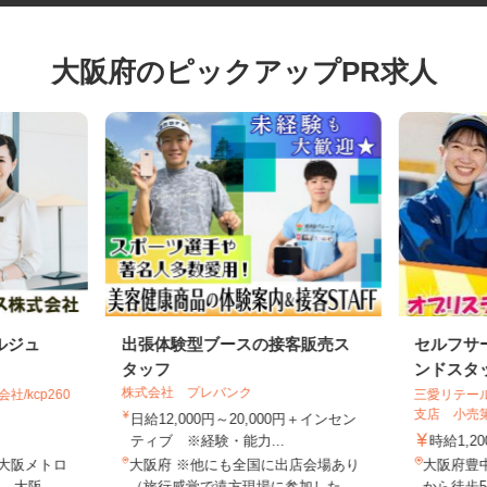
大阪府のピックアップPR求人
ルジュ
出張体験型ブースの接客販売ス
セルフ
タッフ
ンドス
株式会社 プレバンク
社/kcp260
三愛リテ
支店 小
日給12,000円～20,000円＋インセン
ティブ ※経験・能力...
時給1