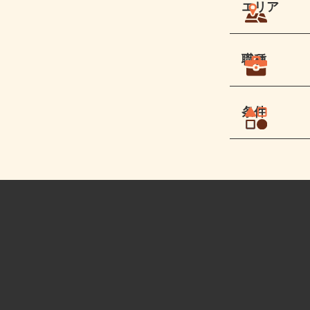
エリア
職種
条件