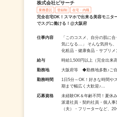
化粧品などに関する在宅
株式会社ビサーチ
業務委託
登録制
在宅・内職
完全在宅OK！スマホで出来る美容モニタ
でスグに働ける！@大阪府
仕事内容
「このコスメ、自分の肌に
気になる…」 そんな気持ち
化粧品・健康食品・サプリ
給与
時給1,500円以上（完全出来高
勤務地
大阪府等 ◆勤務地多数♪ご
勤務時間
1日5分～OK！好きな時間や
期まで幅広く大歓迎♪…
応募資格
未経験OK＆年齢不問！夏休
派遣社員・契約社員・個人