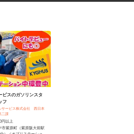
サービスのガソリンスタ
マンションのコンシェルジュ
タッフ
ールサービス株式会社 西日本
住友不動産建物サービス株式会社/kcp260
売第二課
01a
,200円以上
時給1,450円