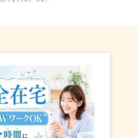
豊中市紫原町（紫原阪大前駅
大阪府大阪市北区野崎町/大阪メトロ
5分）／オブリステーショ...
堺筋線「扇町駅」徒歩4分、大阪...