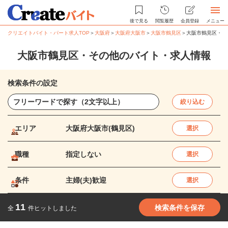
後で見る
閲覧履歴
会員登録
メニュー
クリエイトバイト・パート求人TOP
＞
大阪府
＞
大阪府大阪市
＞
大阪市鶴見区
＞
大阪市鶴見区・そ
大阪市鶴見区・その他のバイト・求人情報
検索条件の設定
絞り込む
エリア
大阪府大阪市(鶴見区)
選択
職種
指定しない
選択
条件
主婦(夫)歓迎
選択
11
検索条件を保存
全
件ヒットしました