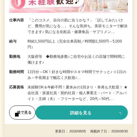
仕事内容
「このコスメ、自分の肌に合うかな？」「試してみたいけ
ど、費用が気になる…」 そんな気持ち、美容モニターで解決
できます♪ 気になる化粧品・健康食品・サプリメン…
給与
時給1,500円以上（完全出来高制／時間額1,500円～5,000
円）
勤務地
大阪府等 ◆勤務地多数♪ご自宅やお近くの店舗で間時間に
働けます♪
勤務時間
1日5分～OK！好きな時間やスキマ時間でサクッと♪ ☆1日の
み～中長期まで幅広く大歓迎♪…
応募資格
未経験OK＆年齢不問！夏休みの1回きり・単発も大歓迎！ ★
会社員・派遣社員・契約社員・個人事業主・パート・アルバ
イト・主婦（夫）・フリーターなど、20代～50代…
詳細を見る
後で見る
更新日： 2026/08/05 掲載終了日： 2026/08/30