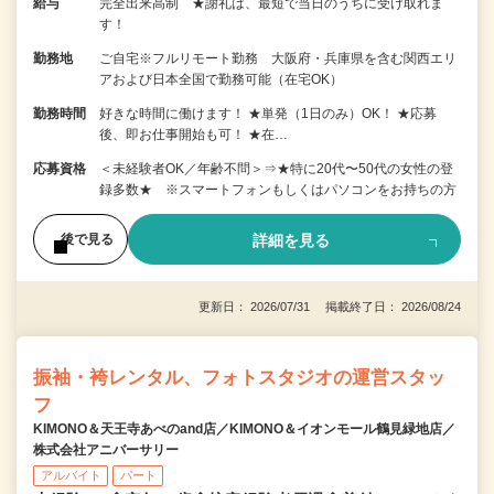
給与
完全出来高制 ★謝礼は、最短で当日のうちに受け取れま
す！
勤務地
ご自宅※フルリモート勤務 大阪府・兵庫県を含む関西エリ
アおよび日本全国で勤務可能（在宅OK）
勤務時間
好きな時間に働けます！ ★単発（1日のみ）OK！ ★応募
後、即お仕事開始も可！ ★在…
応募資格
＜未経験者OK／年齢不問＞⇒★特に20代〜50代の女性の登
録多数★ ※スマートフォンもしくはパソコンをお持ちの方
詳細を見る
後で見る
更新日： 2026/07/31 掲載終了日： 2026/08/24
振袖・袴レンタル、フォトスタジオの運営スタッ
フ
KIMONO＆天王寺あべのand店／KIMONO＆イオンモール鶴見緑地店／
株式会社アニバーサリー
アルバイト
パート