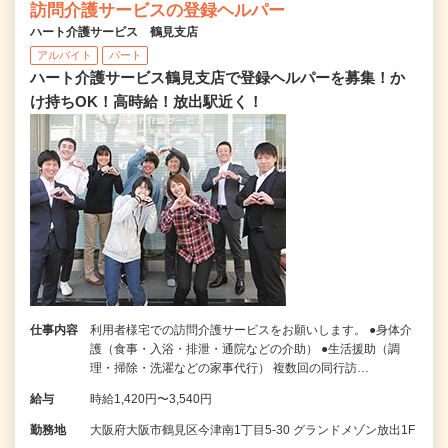
訪問介護サービスの登録ヘルパー
ハート介護サービス 鶴見支店
アルバイト
パート
ハート介護サービス鶴見支店で登録ヘルパーを募集！か
け持ちOK！高時給！放出駅近く！
仕事内容
利用者様宅での訪問介護サービスをお願いします。 ●身体介
護（食事・入浴・排泄・通院などの介助） ●生活援助（調
理・掃除・洗濯などの家事代行） 複数回の同行訪…
給与
時給1,420円〜3,540円
勤務地
大阪府大阪市鶴見区今津南1丁目5-30 グランドメゾン放出1F