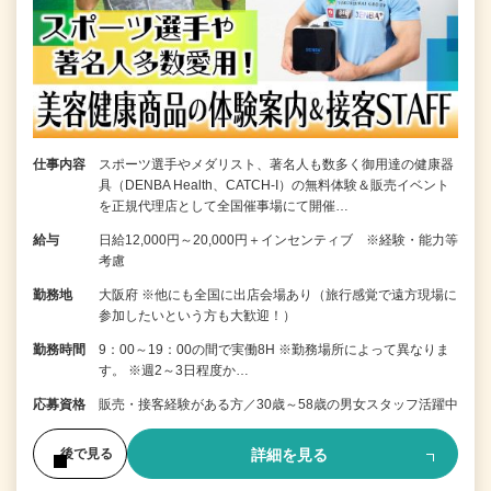
仕事内容
スポーツ選手やメダリスト、著名人も数多く御用達の健康器
具（DENBA Health、CATCH-I）の無料体験＆販売イベント
を正規代理店として全国催事場にて開催…
給与
日給12,000円～20,000円＋インセンティブ ※経験・能力等
考慮
勤務地
大阪府 ※他にも全国に出店会場あり（旅行感覚で遠方現場に
参加したいという方も大歓迎！）
勤務時間
9：00～19：00の間で実働8H ※勤務場所によって異なりま
す。 ※週2～3日程度か…
応募資格
販売・接客経験がある方／30歳～58歳の男女スタッフ活躍中
詳細を見る
後で見る