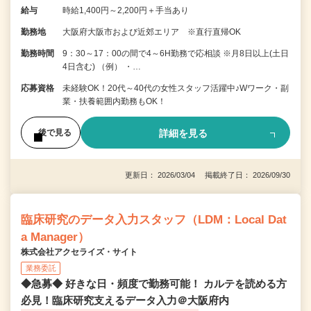
給与
時給1,400円～2,200円＋手当あり
勤務地
大阪府大阪市および近郊エリア ※直行直帰OK
勤務時間
9：30～17：00の間で4～6H勤務で応相談 ※月8日以上(土日
4日含む) （例） ・…
応募資格
未経験OK！20代～40代の女性スタッフ活躍中♪Wワーク・副
業・扶養範囲内勤務もOK！
詳細を見る
後で見る
更新日： 2026/03/04 掲載終了日： 2026/09/30
臨床研究のデータ入力スタッフ（LDM：Local Dat
a Manager）
株式会社アクセライズ・サイト
業務委託
◆急募◆ 好きな日・頻度で勤務可能！ カルテを読める方
必見！臨床研究支えるデータ入力＠大阪府内