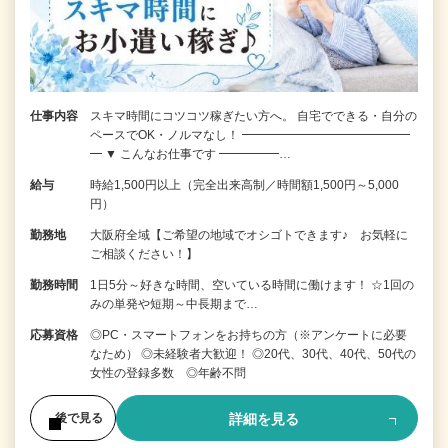
仕事内容
スキマ時間にコツコツ稼ぎたい方へ。 自宅でできる・自分の
ペースでOK・ノルマなし！ ━━━━━━━━━━━━━━
━ ▼ こんなお仕事です ━━━━━…
給与
時給1,500円以上（完全出来高制／時間額1,500円～5,000
円）
勤務地
大阪府全域【ご希望の地域でオシゴトできます♪ お気軽に
ご相談ください！】
勤務時間
1日5分～好きな時間、空いている時間に働けます！ ☆1回の
みの単発や短期～中長期まで…
応募資格
◎PC・スマートフォンをお持ちの方（※アンケートに必要
なため） ◎未経験者大歓迎！ ◎20代、30代、40代、50代の
女性の登録多数 ◎年齢不問
詳細を見る
後で見る