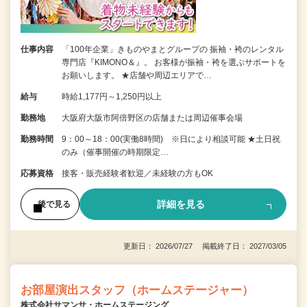
仕事内容
「100年企業」きものやまとグループの 振袖・袴のレンタル
専門店『KIMONO＆』。 お客様が振袖・袴を選ぶサポートを
お願いします。 ★店舗や周辺エリアで…
給与
時給1,177円～1,250円以上
勤務地
大阪府大阪市阿倍野区の店舗または周辺催事会場
勤務時間
9：00～18：00(実働8時間) ※日により相談可能 ★土日祝
のみ（催事開催の時期限定…
応募資格
接客・販売経験者歓迎／未経験の方もOK
詳細を見る
後で見る
更新日： 2026/07/27 掲載終了日： 2027/03/05
お部屋演出スタッフ（ホームステージャー）
株式会社サマンサ・ホームステージング