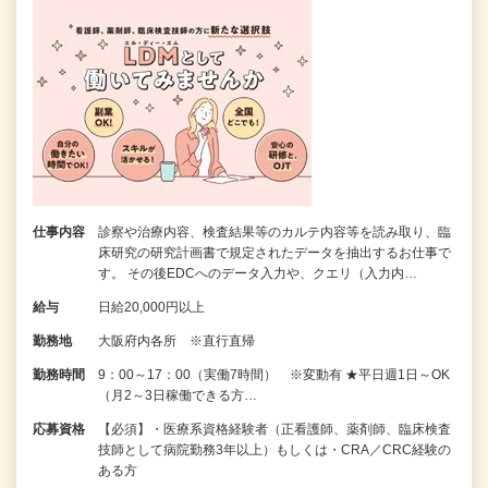
仕事内容
診察や治療内容、検査結果等のカルテ内容等を読み取り、臨
床研究の研究計画書で規定されたデータを抽出するお仕事で
す。 その後EDCへのデータ入力や、クエリ（入力内…
給与
日給20,000円以上
勤務地
大阪府内各所 ※直行直帰
勤務時間
9：00～17：00（実働7時間） ※変動有 ★平日週1日～OK
（月2～3日稼働できる方…
応募資格
【必須】・医療系資格経験者（正看護師、薬剤師、臨床検査
技師として病院勤務3年以上）もしくは・CRA／CRC経験の
ある方