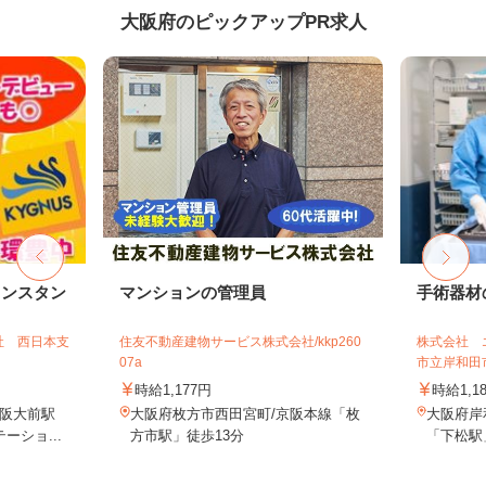
大阪府のピックアップPR求人
リンスタン
マンションの管理員
手術器材
社 西日本支
住友不動産建物サービス株式会社/kkp260
株式会社 
07a
市立岸和田
時給1,177円
時給1,1
阪大前駅
大阪府枚方市西田宮町/京阪本線「枚
大阪府岸
ーショ...
方市駅」徒歩13分
「下松駅