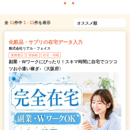
11
1
-
11
全
件中
件を表示
化粧品・サプリの在宅データ入力
株式会社リアル・フェイス
業務委託
登録制
在宅・内職
副業・Wワークにぴったり！スキマ時間に自宅でコツコ
ツお小遣い稼ぎ♪〈大阪府〉