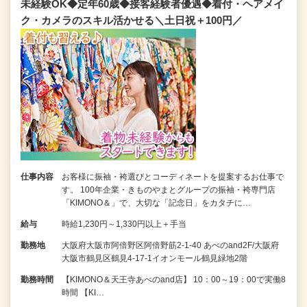
未経験OK◆定年60歳◆接客経験者優遇◆着付・ヘアメイ
ク・カメラのスキル活かせる＼土日祝＋100円／
仕事内容
お客様に振袖・袴選びとコーディネートを提案するお仕事で
す。 100年企業・きものやまとグループの振袖・袴専門店
「KIMONO＆」で、大切な「記念日」をカタチに…
給与
時給1,230円～1,330円以上＋手当
勤務地
大阪府大阪市阿倍野区阿倍野筋2-1-40 あべのand2F/大阪府
大阪市鶴見区鶴見4-17-1イオンモール鶴見緑地2階
勤務時間
【KIMONO＆天王寺あべのand店】 10：00～19：00で実働8
時間 【KI…