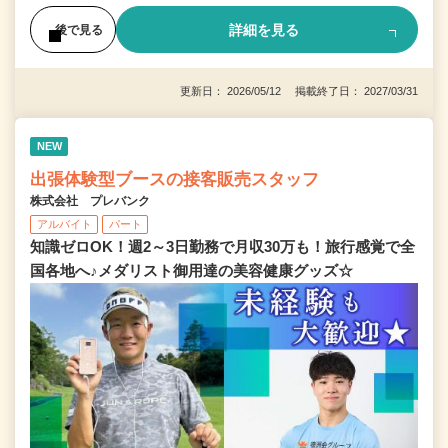
詳細を見る
後で見る
更新日： 2026/05/12 掲載終了日： 2027/03/31
NEW
出張体験型ブースの接客販売スタッフ
株式会社 プレバンク
アルバイト
パート
知識ゼロOK！週2～3日勤務で月収30万も！旅行感覚で全
国各地へ♪メダリスト御用達の美容健康グッズ☆