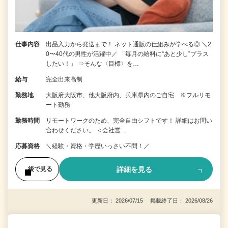
仕事内容
出品入力から発送まで！ ネット通販の仕組みが学べる◎ ＼2
0〜40代の男性が活躍中／ 「毎月の給料に“あと少し”プラス
したい！」 ⇒そんな〈目標〉を…
給与
完全出来高制
勤務地
大阪府大阪市、他大阪府内、兵庫県内のご自宅 ※フルリモ
ート勤務
勤務時間
リモートワークのため、完全自由シフトです！ 詳細はお問い
合わせください。 ＜会社営…
応募資格
＼経験・資格・学歴いっさい不問！／
詳細を見る
後で見る
更新日： 2026/07/15 掲載終了日： 2026/08/26