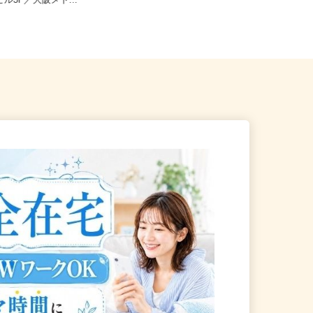
阪市中央区南船場4-4-3 心
全国どこからでも在宅勤務OK（全国
ビル3F／大阪メト...
47都道府県対応、転勤なし）