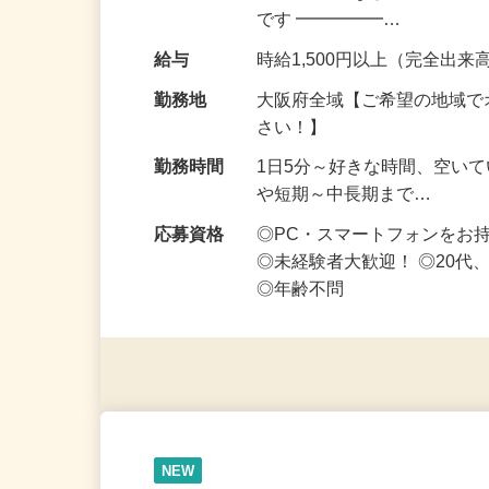
OK・ノルマなし！ ━━━━
です ━━━━━…
給与
時給1,500円以上（完全出来高
勤務地
大阪府全域【ご希望の地域で
さい！】
勤務時間
1日5分～好きな時間、空い
や短期～中長期まで…
応募資格
◎PC・スマートフォンをお
◎未経験者大歓迎！ ◎20代
◎年齢不問