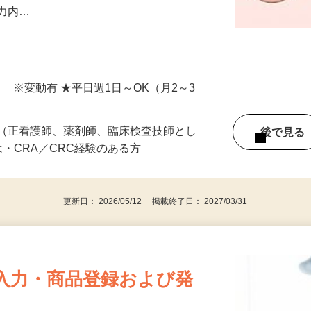
等のカルテ内容等を読み取り、臨床研究の
タを抽出するお仕事です。 その後EDCへ
入力内…
間） ※変動有 ★平日週1日～OK（月2～3
者（正看護師、薬剤師、臨床検査技師とし
後で見
は・CRA／CRC経験のある方
更新日： 2026/05/12 掲載終了日： 2027/03/31