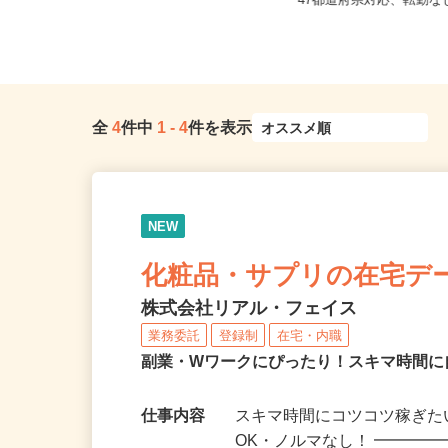
大阪府大阪市中央区南船場4-4-3 心
全国どこからでも在宅勤
斎橋東急ビル3F／大阪メト...
47都道府県対応、転勤
全
4
件中
1
-
4
件を表示
NEW
化粧品・サプリの在宅デ
株式会社リアル・フェイス
業務委託
登録制
在宅・内職
副業・Wワークにぴったり！スキマ時間に
仕事内容
スキマ時間にコツコツ稼ぎた