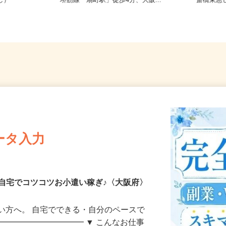
務OK（全国
大阪府大阪市北区野崎町/大阪メトロ
大阪府大
なし）
堺筋線「扇町駅」徒歩4分、大阪...
斎橋東急
ータ入力
自宅でコツコツお小遣い稼ぎ♪〈大阪府〉
い方へ。 自宅でできる・自分のペースで