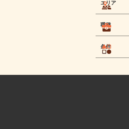
エリア
職種
条件