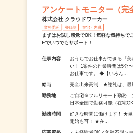
NEW
アンケートモニター（完
株式会社 クラウドワーカー
業務委託
登録制
在宅・内職
まずはお試し感覚でOK！気軽な気持ちで
Eでいつでもサポート！
仕事内容
おうちでお仕事ができる『
い！ 1案件の作業時間は5
お仕事です。 ◆【いろん…
給与
完全出来高制 ★謝礼は、
勤務地
ご自宅※フルリモート勤務
日本全国で勤務可能（在宅O
勤務時間
好きな時間に働けます！ ★