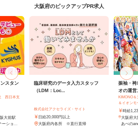
大阪府のピックアップPR求人
リンスタン
臨床研究のデータ入力スタッフ
振袖・袴
（LDM：Loc...
オの運営ス
社 西日本支
KIMONO
＆イオンモー.
株式会社アクセライズ・サイト
時給1,2
日給20,000円以上
阪大前駅
大阪府大阪
ーショ...
大阪府内各所 ※直行直帰
あべのand