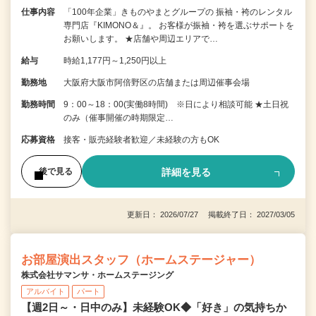
仕事内容
「100年企業」きものやまとグループの 振袖・袴のレンタル
専門店『KIMONO＆』。 お客様が振袖・袴を選ぶサポートを
お願いします。 ★店舗や周辺エリアで…
給与
時給1,177円～1,250円以上
勤務地
大阪府大阪市阿倍野区の店舗または周辺催事会場
勤務時間
9：00～18：00(実働8時間) ※日により相談可能 ★土日祝
のみ（催事開催の時期限定…
応募資格
接客・販売経験者歓迎／未経験の方もOK
詳細を見る
後で見る
更新日： 2026/07/27 掲載終了日： 2027/03/05
お部屋演出スタッフ（ホームステージャー）
株式会社サマンサ・ホームステージング
アルバイト
パート
【週2日～・日中のみ】未経験OK◆「好き」の気持ちか