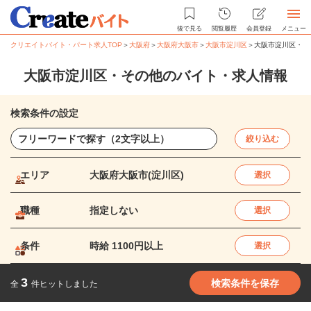
後で見る
閲覧履歴
会員登録
メニュー
クリエイトバイト・パート求人TOP
＞
大阪府
＞
大阪府大阪市
＞
大阪市淀川区
＞
大阪市淀川区・そ
大阪市淀川区・その他のバイト・求人情報
検索条件の設定
絞り込む
エリア
大阪府大阪市(淀川区)
選択
職種
指定しない
選択
条件
時給 1100円以上
選択
3
検索条件を保存
全
件ヒットしました