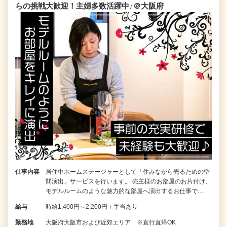
らの挑戦大歓迎！主婦多数活躍中♪＠大阪府
仕事内容
居住中ホームステージャーとして「住みながら売るための空
間演出」サービスを行います。 売主様のお部屋のお片付け、
モデルルームのような魅力的な部屋へ演出するお仕事で…
給与
時給1,400円～2,200円＋手当あり
勤務地
大阪府大阪市および近郊エリア ※直行直帰OK