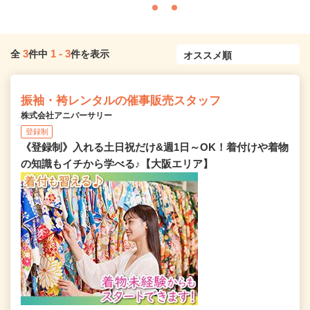
3
1
-
3
全
件中
件を表示
振袖・袴レンタルの催事販売スタッフ
株式会社アニバーサリー
登録制
《登録制》入れる土日祝だけ&週1日～OK！着付けや着物
の知識もイチから学べる♪【大阪エリア】