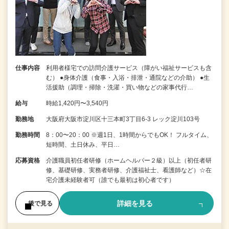
仕事内容
利用者様宅での訪問介護サービス（障がい福祉サービスも含
む） ●身体介護（食事・入浴・排泄・通院などの介助） ●生
活援助（調理・掃除・洗濯・買い物などの家事代行…
給与
時給1,420円〜3,540円
勤務地
大阪府大阪市淀川区十三本町3丁目6-3 レック淀川103号
勤務時間
8：00〜20：00 ※週1日、1時間からでもOK！ フルタイム、
短時間、土日休み、平日…
応募資格
介護職員初任者研修（ホームヘルパー２級）以上（初任者研
修、基礎研修、実務者研修、介護福祉士、看護師など）☆在
宅介護未経験者可（誰でも最初は初心者です）
詳細を見る
後で見る