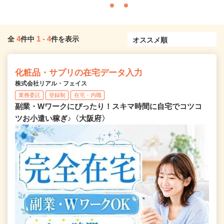
4
1
-
4
全
件中
件を表示
化粧品・サプリの在宅データ入力
株式会社リアル・フェイス
業務委託
登録制
在宅・内職
副業・Wワークにぴったり！スキマ時間に自宅でコツコ
ツお小遣い稼ぎ♪〈大阪府〉