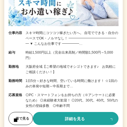
仕事内容
スキマ時間にコツコツ稼ぎたい方へ。 自宅でできる・自分の
ペースでOK・ノルマなし！ ━━━━━━━━━━━━━━
━ ▼ こんなお仕事です ━━━━━…
給与
時給1,500円以上（完全出来高制／時間額1,500円～5,000
円）
勤務地
大阪府全域【ご希望の地域でオシゴトできます♪ お気軽に
ご相談ください！】
勤務時間
1日5分～好きな時間、空いている時間に働けます！ ☆1回の
みの単発や短期～中長期まで…
応募資格
◎PC・スマートフォンをお持ちの方（※アンケートに必要
なため） ◎未経験者大歓迎！ ◎20代、30代、40代、50代の
女性の登録多数 ◎年齢不問
詳細を見る
後で見る