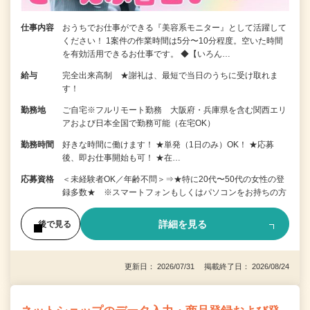
仕事内容
おうちでお仕事ができる『美容系モニター』として活躍して
ください！ 1案件の作業時間は5分〜10分程度。空いた時間
を有効活用できるお仕事です。 ◆【いろん…
給与
完全出来高制 ★謝礼は、最短で当日のうちに受け取れま
す！
勤務地
ご自宅※フルリモート勤務 大阪府・兵庫県を含む関西エリ
アおよび日本全国で勤務可能（在宅OK）
勤務時間
好きな時間に働けます！ ★単発（1日のみ）OK！ ★応募
後、即お仕事開始も可！ ★在…
応募資格
＜未経験者OK／年齢不問＞⇒★特に20代〜50代の女性の登
録多数★ ※スマートフォンもしくはパソコンをお持ちの方
詳細を見る
後で見る
更新日： 2026/07/31 掲載終了日： 2026/08/24