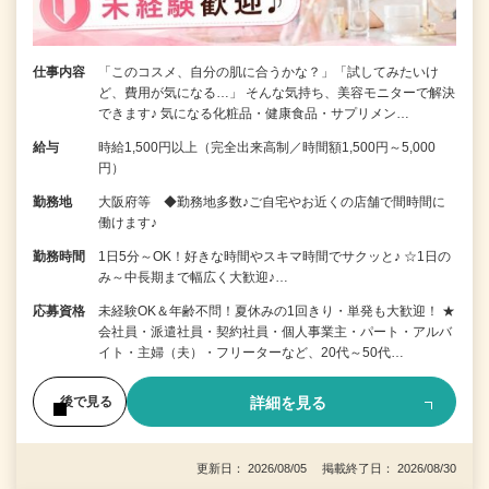
仕事内容
「このコスメ、自分の肌に合うかな？」「試してみたいけ
ど、費用が気になる…」 そんな気持ち、美容モニターで解決
できます♪ 気になる化粧品・健康食品・サプリメン…
給与
時給1,500円以上（完全出来高制／時間額1,500円～5,000
円）
勤務地
大阪府等 ◆勤務地多数♪ご自宅やお近くの店舗で間時間に
働けます♪
勤務時間
1日5分～OK！好きな時間やスキマ時間でサクッと♪ ☆1日の
み～中長期まで幅広く大歓迎♪…
応募資格
未経験OK＆年齢不問！夏休みの1回きり・単発も大歓迎！ ★
会社員・派遣社員・契約社員・個人事業主・パート・アルバ
イト・主婦（夫）・フリーターなど、20代～50代…
詳細を見る
後で見る
更新日： 2026/08/05 掲載終了日： 2026/08/30