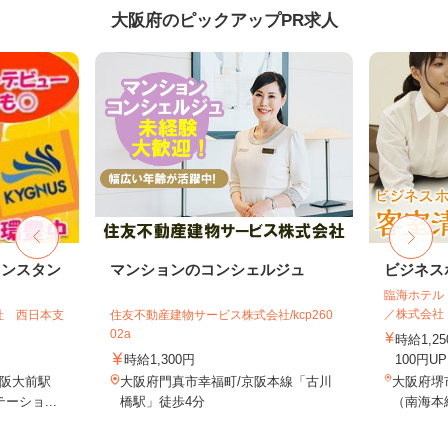
大阪府のピックアップPR求人
リンスタン
マンションのコンシェルジュ
ビジネス
臨海ホテル
／株式会社
社 西日本支
住友不動産建物サービス株式会社/kcp260
02a
時給1,
時給1,300円
100円U
阪大前駅
大阪府門真市幸福町/京阪本線「古川
大阪府堺市
ーショ...
橋駅」徒歩4分
（南海本