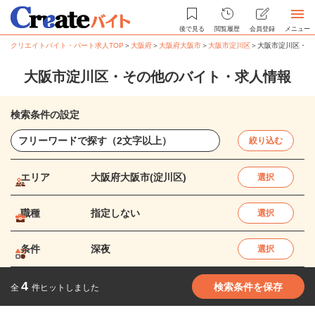
後で見る
閲覧履歴
会員登録
メニュー
クリエイトバイト・パート求人TOP
＞
大阪府
＞
大阪府大阪市
＞
大阪市淀川区
＞
大阪市淀川区・そ
大阪市淀川区・その他のバイト・求人情報
検索条件の設定
絞り込む
エリア
大阪府大阪市(淀川区)
選択
職種
指定しない
選択
条件
深夜
選択
4
検索条件を保存
全
件ヒットしました