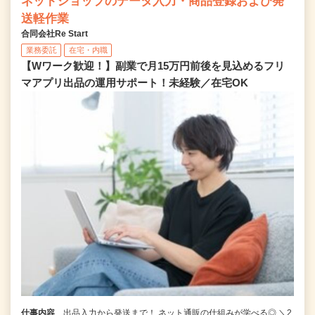
ネットショップのデータ入力・商品登録および発
送軽作業
合同会社Re Start
業務委託
在宅・内職
【Wワーク歓迎！】副業で月15万円前後を見込めるフリ
マアプリ出品の運用サポート！未経験／在宅OK
仕事内容
出品入力から発送まで！ ネット通販の仕組みが学べる◎ ＼2