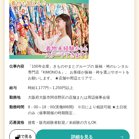
仕事内容
「100年企業」きものやまとグループの 振袖・袴のレンタル
専門店『KIMONO＆』。 お客様が振袖・袴を選ぶサポートを
お願いします。 ★店舗や周辺エリアで…
給与
時給1,177円～1,250円以上
勤務地
大阪府大阪市阿倍野区の店舗または周辺催事会場
勤務時間
9：00～18：00(実働8時間) ※日により相談可能 ★土日祝
のみ（催事開催の時期限定…
応募資格
接客・販売経験者歓迎／未経験の方もOK
詳細を見る
後で見る