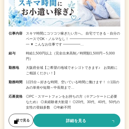
仕事内容
スキマ時間にコツコツ稼ぎたい方へ。 自宅でできる・自分の
ペースでOK・ノルマなし！ ━━━━━━━━━━━━━━
━ ▼ こんなお仕事です ━━━━━…
給与
時給1,500円以上（完全出来高制／時間額1,500円～5,000
円）
勤務地
大阪府全域【ご希望の地域でオシゴトできます♪ お気軽に
ご相談ください！】
勤務時間
1日5分～好きな時間、空いている時間に働けます！ ☆1回の
みの単発や短期～中長期まで…
応募資格
◎PC・スマートフォンをお持ちの方（※アンケートに必要
なため） ◎未経験者大歓迎！ ◎20代、30代、40代、50代の
女性の登録多数 ◎年齢不問
詳細を見る
後で見る