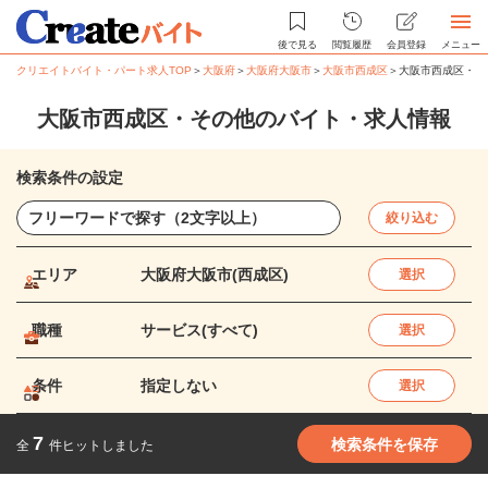
後で見る
閲覧履歴
会員登録
メニュー
クリエイトバイト・パート求人TOP
＞
大阪府
＞
大阪府大阪市
＞
大阪市西成区
＞
大阪市西成区・そ
大阪市西成区・その他のバイト・求人情報
検索条件の設定
絞り込む
エリア
大阪府大阪市(西成区)
選択
職種
サービス(すべて)
選択
条件
指定しない
選択
7
検索条件を保存
全
件ヒットしました