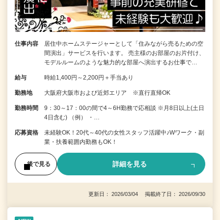
仕事内容
居住中ホームステージャーとして「住みながら売るための空
間演出」サービスを行います。 売主様のお部屋のお片付け、
モデルルームのような魅力的な部屋へ演出するお仕事で…
給与
時給1,400円～2,200円＋手当あり
勤務地
大阪府大阪市および近郊エリア ※直行直帰OK
勤務時間
9：30～17：00の間で4～6H勤務で応相談 ※月8日以上(土日
4日含む) （例） ・…
応募資格
未経験OK！20代～40代の女性スタッフ活躍中♪Wワーク・副
業・扶養範囲内勤務もOK！
詳細を見る
後で見る
更新日： 2026/03/04 掲載終了日： 2026/09/30