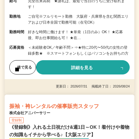
給与
完全出来高制 ★謝礼は、最短で当日のうちに受け取れま
す！
勤務地
ご自宅※フルリモート勤務 大阪府・兵庫県を含む関西エリ
アおよび日本全国で勤務可能（在宅OK）
勤務時間
好きな時間に働けます！ ★単発（1日のみ）OK！ ★応募
後、即お仕事開始も可！ ★在…
応募資格
＜未経験者OK／年齢不問＞⇒★特に20代〜50代の女性の登
録多数★ ※スマートフォンもしくはパソコンをお持ちの方
詳細を見る
後で見る
更新日： 2026/07/31 掲載終了日： 2026/08/24
振袖・袴レンタルの催事販売スタッフ
株式会社アニバーサリー
登録制
《登録制》入れる土日祝だけ&週1日～OK！着付けや着物
の知識もイチから学べる♪【大阪エリア】