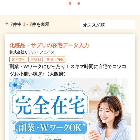
7
1
-
7
全
件中
件を表示
化粧品・サプリの在宅データ入力
株式会社リアル・フェイス
業務委託
登録制
在宅・内職
副業・Wワークにぴったり！スキマ時間に自宅でコツコ
ツお小遣い稼ぎ♪〈大阪府〉