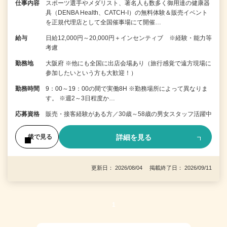
仕事内容
スポーツ選手やメダリスト、著名人も数多く御用達の健康器
具（DENBA Health、CATCH-I）の無料体験＆販売イベント
を正規代理店として全国催事場にて開催…
給与
日給12,000円～20,000円＋インセンティブ ※経験・能力等
考慮
勤務地
大阪府 ※他にも全国に出店会場あり（旅行感覚で遠方現場に
参加したいという方も大歓迎！）
勤務時間
9：00～19：00の間で実働8H ※勤務場所によって異なりま
す。 ※週2～3日程度か…
応募資格
販売・接客経験がある方／30歳～58歳の男女スタッフ活躍中
詳細を見る
後で見る
更新日： 2026/08/04 掲載終了日： 2026/09/11
1