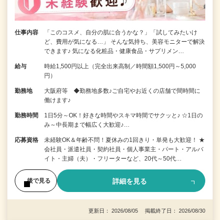
仕事内容
「このコスメ、自分の肌に合うかな？」「試してみたいけ
ど、費用が気になる…」 そんな気持ち、美容モニターで解決
できます♪ 気になる化粧品・健康食品・サプリメン…
給与
時給1,500円以上（完全出来高制／時間額1,500円～5,000
円）
勤務地
大阪府等 ◆勤務地多数♪ご自宅やお近くの店舗で間時間に
働けます♪
勤務時間
1日5分～OK！好きな時間やスキマ時間でサクッと♪ ☆1日の
み～中長期まで幅広く大歓迎♪…
応募資格
未経験OK＆年齢不問！夏休みの1回きり・単発も大歓迎！ ★
会社員・派遣社員・契約社員・個人事業主・パート・アルバ
イト・主婦（夫）・フリーターなど、20代～50代…
詳細を見る
後で見る
更新日： 2026/08/05 掲載終了日： 2026/08/30