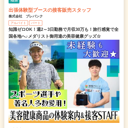
NEW
出張体験型ブースの接客販売スタッフ
株式会社 プレバンク
アルバイト
パート
知識ゼロOK！週2～3日勤務で月収30万も！旅行感覚で全
国各地へ♪メダリスト御用達の美容健康グッズ☆