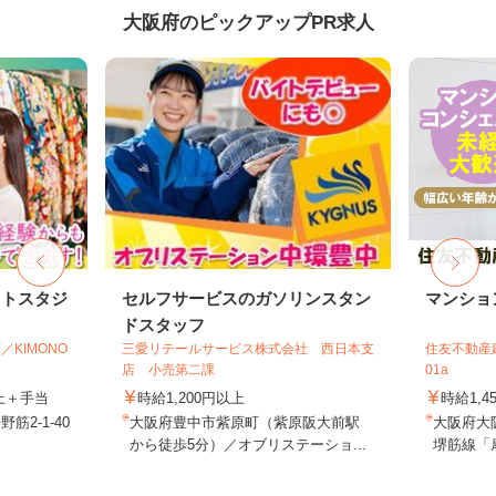
大阪府のピックアップPR求人
ォトスタジ
セルフサービスのガソリンスタン
マンショ
ドスタッフ
／KIMONO
三愛リテールサービス株式会社 西日本支
住友不動産建
店 小売第二課
01a
以上＋手当
時給1,200円以上
時給1,4
2-1-40
大阪府豊中市紫原町（紫原阪大前駅
大阪府大
から徒歩5分）／オブリステーショ...
堺筋線「扇