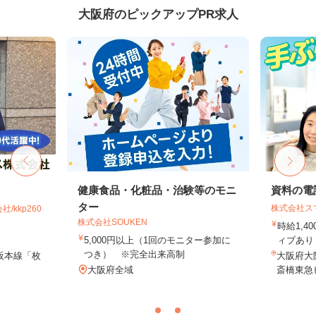
大阪府のピックアップPR求人
健康食品・化粧品・治験等のモニ
資料の電
ター
株式会社ス
kkp260
株式会社SOUKEN
時給1,4
5,000円以上（1回のモニター参加に
ィブあり 
つき） ※完全出来高制
阪本線「枚
大阪府大阪
大阪府全域
斎橋東急ビ