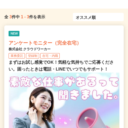
3
1
-
3
全
件中
件を表示
NEW
アンケートモニター（完全在宅）
株式会社 クラウドワーカー
業務委託
登録制
在宅・内職
まずはお試し感覚でOK！気軽な気持ちでご応募くださ
い。困ったときは電話・LINEでいつでもサポート！