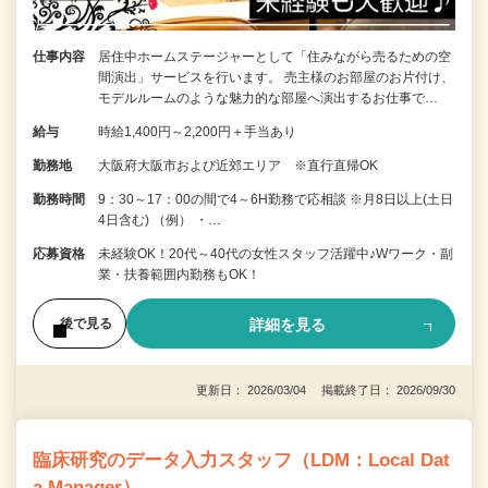
仕事内容
居住中ホームステージャーとして「住みながら売るための空
間演出」サービスを行います。 売主様のお部屋のお片付け、
モデルルームのような魅力的な部屋へ演出するお仕事で…
給与
時給1,400円～2,200円＋手当あり
勤務地
大阪府大阪市および近郊エリア ※直行直帰OK
勤務時間
9：30～17：00の間で4～6H勤務で応相談 ※月8日以上(土日
4日含む) （例） ・…
応募資格
未経験OK！20代～40代の女性スタッフ活躍中♪Wワーク・副
業・扶養範囲内勤務もOK！
詳細を見る
後で見る
更新日： 2026/03/04 掲載終了日： 2026/09/30
臨床研究のデータ入力スタッフ（LDM：Local Dat
a Manager）