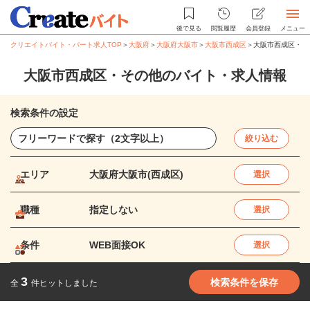
後で見る
閲覧履歴
会員登録
メニュー
クリエイトバイト・パート求人TOP
＞
大阪府
＞
大阪府大阪市
＞
大阪市西成区
＞
大阪市西成区・そ
大阪市西成区・その他のバイト・求人情報
検索条件の設定
絞り込む
エリア
大阪府大阪市(西成区)
選択
職種
指定しない
選択
条件
WEB面接OK
選択
3
検索条件を保存
全
件ヒットしました