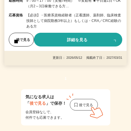
勤務時間
9：00～17：00（実働7時間） ※変動有 ★平日週1日～OK
（月2～3日稼働できる方…
応募資格
【必須】・医療系資格経験者（正看護師、薬剤師、臨床検査
技師として病院勤務3年以上）もしくは・CRA／CRC経験の
ある方
詳細を見る
後で見る
更新日： 2026/05/12 掲載終了日： 2027/03/31
1
気になる求人は
「
後で見る
」で保存！
会員登録なしで、
何件でも応募できます。