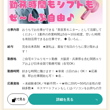
仕事内容
おうちでお仕事ができる『美容系モニター』として活躍して
ください！ 1案件の作業時間は5分〜10分程度。空いた時間
を有効活用できるお仕事です。 ◆【いろん…
給与
完全出来高制 ★謝礼は、最短で当日のうちに受け取れま
す！
勤務地
ご自宅※フルリモート勤務 大阪府・兵庫県を含む関西エリ
アおよび日本全国で勤務可能（在宅OK）
勤務時間
好きな時間に働けます！ ★単発（1日のみ）OK！ ★応募
後、即お仕事開始も可！ ★在…
応募資格
＜未経験者OK／年齢不問＞⇒★特に20代〜50代の女性の登
録多数★ ※スマートフォンもしくはパソコンをお持ちの方
詳細を見る
後で見る