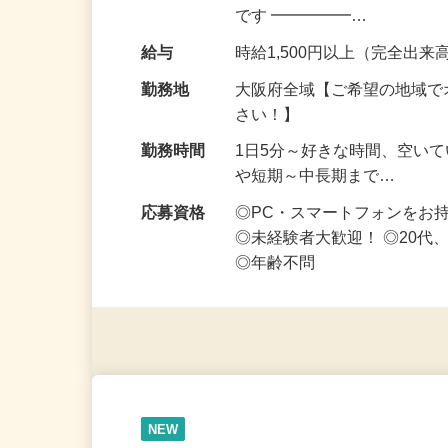
OK・ノルマなし！ ━━━━
です ━━━━━…
給与
時給1,500円以上（完全出来高
勤務地
大阪府全域【ご希望の地域で
さい！】
勤務時間
1日5分～好きな時間、空い
や短期～中長期まで…
応募資格
◎PC・スマートフォンをお
◎未経験者大歓迎！ ◎20代
◎年齢不問