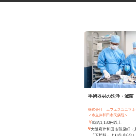
振袖・袴レンタル、フォトスタ
手術器材の洗浄・滅菌
ジオの運営スタッ...
KIMONO＆天王寺あべのand店／KIMON
株式会社 エフエスユニ
O＆イオンモー...
＜市立岸和田市民病院＞
時給1,230円～1,330円以上＋手当
時給1,180円以上
大阪府大阪市阿倍野区阿倍野筋2-1-4
大阪府岸和田市額原町（