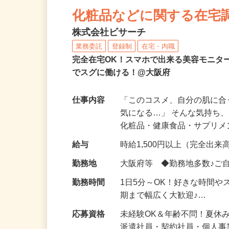
NEW
化粧品などに関する在宅
株式会社ビサーチ
業務委託
登録制
在宅・内職
完全在宅OK！スマホで出来る美容モニタ
でスグに働ける！@大阪府
仕事内容
「このコスメ、自分の肌に
気になる…」 そんな気持ち
化粧品・健康食品・サプリ
給与
時給1,500円以上（完全出来高
勤務地
大阪府等 ◆勤務地多数♪ご
勤務時間
1日5分～OK！好きな時間や
期まで幅広く大歓迎♪…