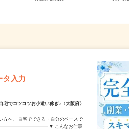
）
方市駅」徒歩13分
0 あべの
ータ入力
自宅でコツコツお小遣い稼ぎ♪〈大阪府〉
い方へ。 自宅でできる・自分のペースで