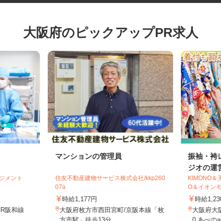
大阪府のピックアップPR求人
マンションの管理員
振袖・
ジオの運
マネジメント
住友不動産建物サービス株式会社/kkp260
KIMON
07a
O＆イオン
時給1,177円
時給1
JR阪和線
大阪府枚方市西田宮町/京阪本線「枚
大阪府