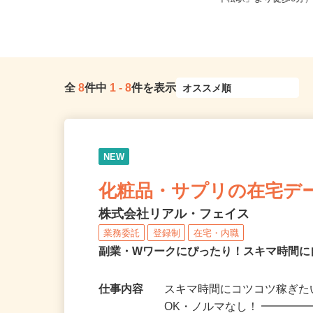
0 あべのand2F/大阪...
「下松駅」より徒歩6分
全
8
件中
1
-
8
件を表示
NEW
化粧品・サプリの在宅デ
株式会社リアル・フェイス
業務委託
登録制
在宅・内職
副業・Wワークにぴったり！スキマ時間に
仕事内容
スキマ時間にコツコツ稼ぎた