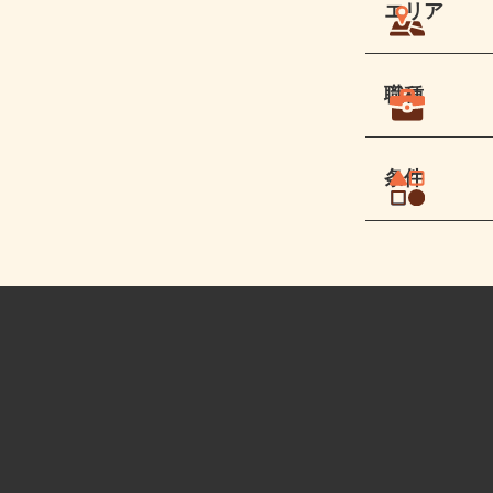
エリア
職種
条件