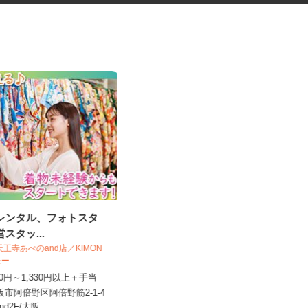
袴レンタル、フォトスタ
手術器材の洗浄・滅菌
営スタッ...
O＆天王寺あべのand店／KIMON
株式会社 エフエスユニマネジメント
モー...
＜市立岸和田市民病院＞
,230円～1,330円以上＋手当
時給1,180円以上
大阪市阿倍野区阿倍野筋2-1-4
大阪府岸和田市額原町（JR阪和線