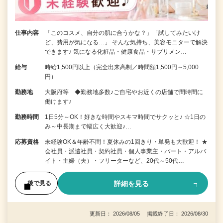
仕事内容
「このコスメ、自分の肌に合うかな？」「試してみたいけ
ど、費用が気になる…」 そんな気持ち、美容モニターで解決
できます♪ 気になる化粧品・健康食品・サプリメン…
給与
時給1,500円以上（完全出来高制／時間額1,500円～5,000
円）
勤務地
大阪府等 ◆勤務地多数♪ご自宅やお近くの店舗で間時間に
働けます♪
勤務時間
1日5分～OK！好きな時間やスキマ時間でサクッと♪ ☆1日の
み～中長期まで幅広く大歓迎♪…
応募資格
未経験OK＆年齢不問！夏休みの1回きり・単発も大歓迎！ ★
会社員・派遣社員・契約社員・個人事業主・パート・アルバ
イト・主婦（夫）・フリーターなど、20代～50代…
詳細を見る
後で見る
更新日： 2026/08/05 掲載終了日： 2026/08/30