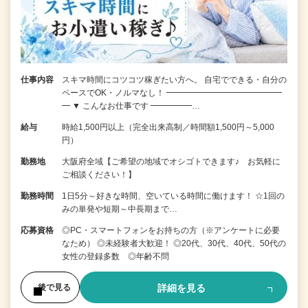
仕事内容
スキマ時間にコツコツ稼ぎたい方へ。 自宅でできる・自分の
ペースでOK・ノルマなし！ ━━━━━━━━━━━━━━
━ ▼ こんなお仕事です ━━━━━…
給与
時給1,500円以上（完全出来高制／時間額1,500円～5,000
円）
勤務地
大阪府全域【ご希望の地域でオシゴトできます♪ お気軽に
ご相談ください！】
勤務時間
1日5分～好きな時間、空いている時間に働けます！ ☆1回の
みの単発や短期～中長期まで…
応募資格
◎PC・スマートフォンをお持ちの方（※アンケートに必要
なため） ◎未経験者大歓迎！ ◎20代、30代、40代、50代の
女性の登録多数 ◎年齢不問
詳細を見る
後で見る