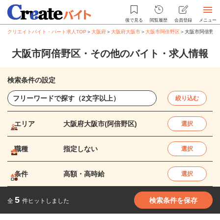
後で見る
閲覧履歴
会員登録
メニュー
クリエイトバイト・パート求人TOP
＞
大阪府
＞
大阪府大阪市
＞
大阪市阿倍野区
＞
大阪市阿倍野区
大阪市阿倍野区・その他のバイト・求人情報
検索条件の設定
絞り込む
エリア
大阪府大阪市(阿倍野区)
選択
職種
指定しない
選択
条件
高額・高時給
選択
5
検索条件を保存
全
件ヒットしました