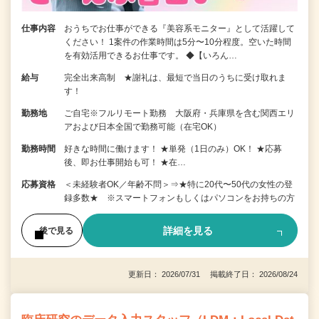
仕事内容
おうちでお仕事ができる『美容系モニター』として活躍して
ください！ 1案件の作業時間は5分〜10分程度。空いた時間
を有効活用できるお仕事です。 ◆【いろん…
給与
完全出来高制 ★謝礼は、最短で当日のうちに受け取れま
す！
勤務地
ご自宅※フルリモート勤務 大阪府・兵庫県を含む関西エリ
アおよび日本全国で勤務可能（在宅OK）
勤務時間
好きな時間に働けます！ ★単発（1日のみ）OK！ ★応募
後、即お仕事開始も可！ ★在…
応募資格
＜未経験者OK／年齢不問＞⇒★特に20代〜50代の女性の登
録多数★ ※スマートフォンもしくはパソコンをお持ちの方
詳細を見る
後で見る
更新日： 2026/07/31 掲載終了日： 2026/08/24