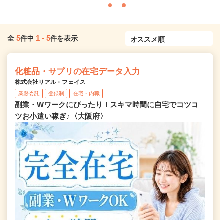
5
1
-
5
全
件中
件を表示
化粧品・サプリの在宅データ入力
株式会社リアル・フェイス
業務委託
登録制
在宅・内職
副業・Wワークにぴったり！スキマ時間に自宅でコツコ
ツお小遣い稼ぎ♪〈大阪府〉