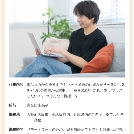
仕事内容
出品入力から発送まで！ ネット通販の仕組みが学べる◎ ＼2
0〜40代の男性が活躍中／ 「毎月の給料に“あと少し”プラス
したい！」 ⇒そんな〈目標〉を…
給与
完全出来高制
勤務地
大阪府大阪市、他大阪府内、兵庫県内のご自宅 ※フルリモ
ート勤務
勤務時間
リモートワークのため、完全自由シフトです！ 詳細はお問い