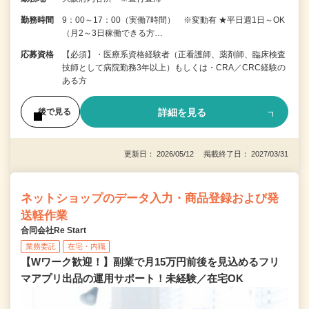
勤務時間
9：00～17：00（実働7時間） ※変動有 ★平日週1日～OK
（月2～3日稼働できる方…
応募資格
【必須】・医療系資格経験者（正看護師、薬剤師、臨床検査
技師として病院勤務3年以上）もしくは・CRA／CRC経験の
ある方
詳細を見る
後で見る
更新日： 2026/05/12 掲載終了日： 2027/03/31
ネットショップのデータ入力・商品登録および発
送軽作業
合同会社Re Start
業務委託
在宅・内職
【Wワーク歓迎！】副業で月15万円前後を見込めるフリ
マアプリ出品の運用サポート！未経験／在宅OK