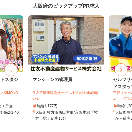
大阪府のピックアップPR求人
ォトスタジ
マンションの管理員
セルフサ
ドスタッ
／KIMONO
住友不動産建物サービス株式会社/kkp260
三愛リテー
07a
店 小売第
以上＋手当
時給1,177円
時給1,2
2-1-40
大阪府枚方市西田宮町/京阪本線「枚
大阪府豊
方市駅」徒歩13分
から徒歩5