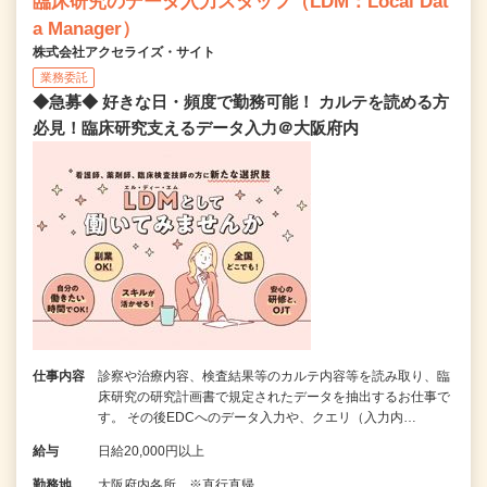
臨床研究のデータ入力スタッフ（LDM：Local Dat
a Manager）
株式会社アクセライズ・サイト
業務委託
◆急募◆ 好きな日・頻度で勤務可能！ カルテを読める方
必見！臨床研究支えるデータ入力＠大阪府内
仕事内容
診察や治療内容、検査結果等のカルテ内容等を読み取り、臨
床研究の研究計画書で規定されたデータを抽出するお仕事で
す。 その後EDCへのデータ入力や、クエリ（入力内…
給与
日給20,000円以上
勤務地
大阪府内各所 ※直行直帰