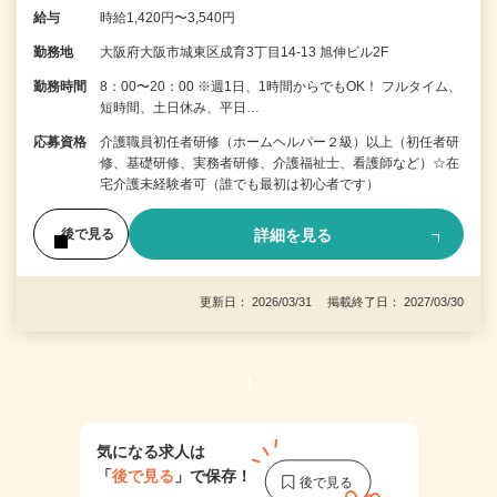
給与
時給1,420円〜3,540円
勤務地
大阪府大阪市城東区成育3丁目14-13 旭伸ビル2F
勤務時間
8：00〜20：00 ※週1日、1時間からでもOK！ フルタイム、
短時間、土日休み、平日…
応募資格
介護職員初任者研修（ホームヘルパー２級）以上（初任者研
修、基礎研修、実務者研修、介護福祉士、看護師など）☆在
宅介護未経験者可（誰でも最初は初心者です）
詳細を見る
後で見る
更新日： 2026/03/31 掲載終了日： 2027/03/30
1
気になる求人は
「
後で見る
」で保存！