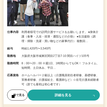
仕事内容
利用者様宅での訪問介護サービスをお願いします。 ●身体介
護（食事・入浴・排泄・通院などの介助） ●生活援助（調
理・掃除・洗濯・買い物などの家事代行） 複数回…
給与
時給1,420円〜3,540円
勤務地
大阪府大阪市城東区関目2丁目7-10 関目ハイツ105号
勤務時間
8：00〜20：00 ※週1日、1時間からでもOK！ フルタイム、
短時間、土日休み、平日…
応募資格
ホームヘルパー２級以上（介護職員初任者研修、基礎研修、
実務者研修、介護福祉士、看護師など）☆在宅介護未経験者
可（誰でも最初は初心者です）
詳細を見る
後で見る