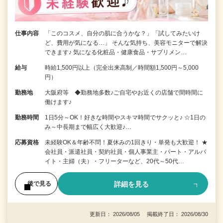
仕事内容
「このコスメ、自分の肌に合うかな？」「試してみたいけ
ど、費用が気になる…」 そんな気持ち、美容モニターで解決
できます♪ 気になる化粧品・健康食品・サプリメン…
給与
時給1,500円以上（完全出来高制／時間額1,500円～5,000
円）
勤務地
大阪府等 ◆勤務地多数♪ご自宅やお近くの店舗で間時間に
働けます♪
勤務時間
1日5分～OK！好きな時間やスキマ時間でサクッと♪ ☆1日の
み～中長期まで幅広く大歓迎♪…
応募資格
未経験OK＆年齢不問！夏休みの1回きり・単発も大歓迎！ ★
会社員・派遣社員・契約社員・個人事業主・パート・アルバ
イト・主婦（夫）・フリーターなど、20代～50代…
詳細を見る
後で見る
更新日： 2026/08/05 掲載終了日： 2026/08/30