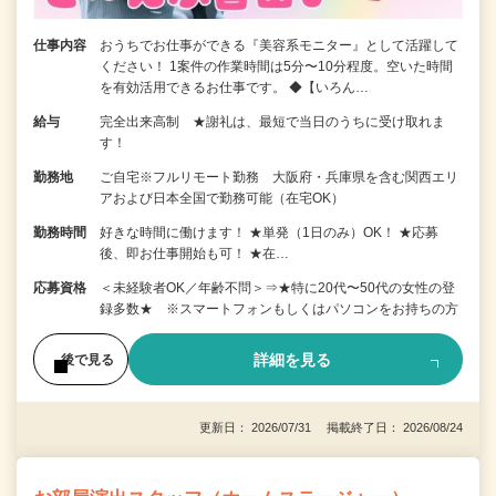
仕事内容
おうちでお仕事ができる『美容系モニター』として活躍して
ください！ 1案件の作業時間は5分〜10分程度。空いた時間
を有効活用できるお仕事です。 ◆【いろん…
給与
完全出来高制 ★謝礼は、最短で当日のうちに受け取れま
す！
勤務地
ご自宅※フルリモート勤務 大阪府・兵庫県を含む関西エリ
アおよび日本全国で勤務可能（在宅OK）
勤務時間
好きな時間に働けます！ ★単発（1日のみ）OK！ ★応募
後、即お仕事開始も可！ ★在…
応募資格
＜未経験者OK／年齢不問＞⇒★特に20代〜50代の女性の登
録多数★ ※スマートフォンもしくはパソコンをお持ちの方
詳細を見る
後で見る
更新日： 2026/07/31 掲載終了日： 2026/08/24