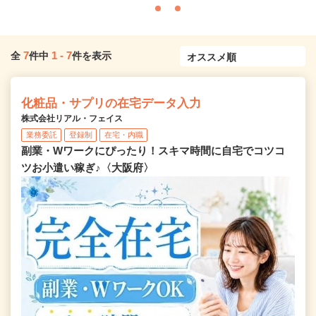
7
1
-
7
全
件中
件を表示
化粧品・サプリの在宅データ入力
株式会社リアル・フェイス
業務委託
登録制
在宅・内職
副業・Wワークにぴったり！スキマ時間に自宅でコツコ
ツお小遣い稼ぎ♪〈大阪府〉