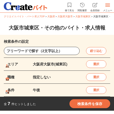
後で見る
閲覧履歴
会員登録
メニュー
クリエイトバイト・パート求人TOP
＞
大阪府
＞
大阪府大阪市
＞
大阪市城東区
＞
大阪市城東区・そ
大阪市城東区・その他のバイト・求人情報
検索条件の設定
絞り込む
エリア
大阪府大阪市(城東区)
選択
職種
指定しない
選択
条件
午後
選択
7
検索条件を保存
全
件ヒットしました