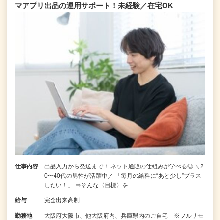
マアプリ出品の運用サポート！未経験／在宅OK
仕事内容
出品入力から発送まで！ ネット通販の仕組みが学べる◎ ＼2
0〜40代の男性が活躍中／ 「毎月の給料に“あと少し”プラス
したい！」 ⇒そんな〈目標〉を…
給与
完全出来高制
勤務地
大阪府大阪市、他大阪府内、兵庫県内のご自宅 ※フルリモ