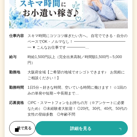
仕事内容
スキマ時間にコツコツ稼ぎたい方へ。 自宅でできる・自分の
ペースでOK・ノルマなし！ ━━━━━━━━━━━━━━
━ ▼ こんなお仕事です ━━━━━…
給与
時給1,500円以上（完全出来高制／時間額1,500円～5,000
円）
勤務地
大阪府全域【ご希望の地域でオシゴトできます♪ お気軽に
ご相談ください！】
勤務時間
1日5分～好きな時間、空いている時間に働けます！ ☆1回の
みの単発や短期～中長期まで…
応募資格
◎PC・スマートフォンをお持ちの方（※アンケートに必要
なため） ◎未経験者大歓迎！ ◎20代、30代、40代、50代の
女性の登録多数 ◎年齢不問
詳細を見る
後で見る