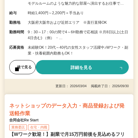
モデルルームのような魅力的な部屋へ演出するお仕事で…
給与
時給1,400円～2,200円＋手当あり
勤務地
大阪府大阪市および近郊エリア ※直行直帰OK
勤務時間
9：30～17：00の間で4～6H勤務で応相談 ※月8日以上(土日
4日含む) （例） ・…
応募資格
未経験OK！20代～40代の女性スタッフ活躍中♪Wワーク・副
業・扶養範囲内勤務もOK！
詳細を見る
後で見る
更新日： 2026/03/04 掲載終了日： 2026/09/30
ネットショップのデータ入力・商品登録および発
送軽作業
合同会社Re Start
業務委託
在宅・内職
【Wワーク歓迎！】副業で月15万円前後を見込めるフリ