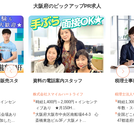
大阪府のピックアップPR求人
客販売スタ
資料の電話案内スタッフ
税理士事
株式会社スマイルハートライフ
税理士法人
円＋インセン
時給1,400円～2,000円＋インセンテ
時給1,3
ィブあり ★月150H...
年数・ス
店会場あり
大阪府大阪市中央区南船場4-4-3 心
全国どこ
した...
斎橋東急ビル3F／大阪メト...
47都道