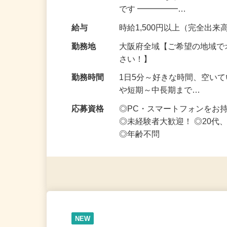
OK・ノルマなし！ ━━━━
です ━━━━━…
給与
時給1,500円以上（完全出来高
勤務地
大阪府全域【ご希望の地域で
さい！】
勤務時間
1日5分～好きな時間、空い
や短期～中長期まで…
応募資格
◎PC・スマートフォンをお
◎未経験者大歓迎！ ◎20代
◎年齢不問