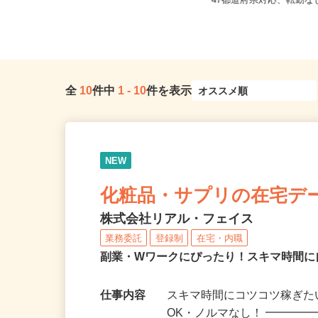
大阪府大阪市中央区南船場4-4-3 心
全国どこからでも在宅勤
斎橋東急ビル3F／大阪メト...
47都道府県対応、転勤
全
10
件中
1
-
10
件を表示
NEW
化粧品・サプリの在宅デ
株式会社リアル・フェイス
業務委託
登録制
在宅・内職
副業・Wワークにぴったり！スキマ時間に
仕事内容
スキマ時間にコツコツ稼ぎた