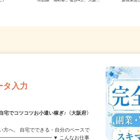
務OK（全国
大阪府大阪市北区野崎町/大阪メトロ
大阪府大
なし）
堺筋線「扇町駅」徒歩4分、大阪...
斎橋東急
ータ入力
自宅でコツコツお小遣い稼ぎ♪〈大阪府〉
い方へ。 自宅でできる・自分のペースで