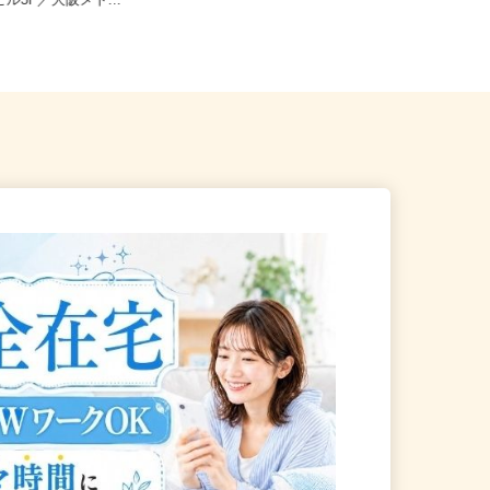
阪市中央区南船場4-4-3 心
全国どこからでも在宅勤務OK（全国
ビル3F／大阪メト...
47都道府県対応、転勤なし）