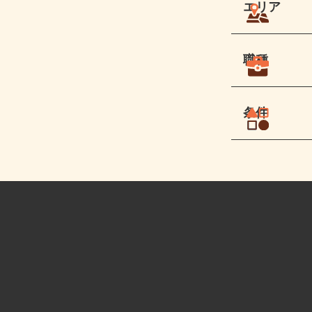
エリア
職種
条件