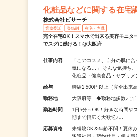
NEW
化粧品などに関する在宅
株式会社ビサーチ
業務委託
登録制
在宅・内職
完全在宅OK！スマホで出来る美容モニタ
でスグに働ける！@大阪府
仕事内容
「このコスメ、自分の肌に
気になる…」 そんな気持ち
化粧品・健康食品・サプリ
給与
時給1,500円以上（完全出来高
勤務地
大阪府等 ◆勤務地多数♪ご
勤務時間
1日5分～OK！好きな時間や
期まで幅広く大歓迎♪…