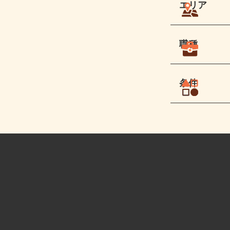
エリア
職種
条件