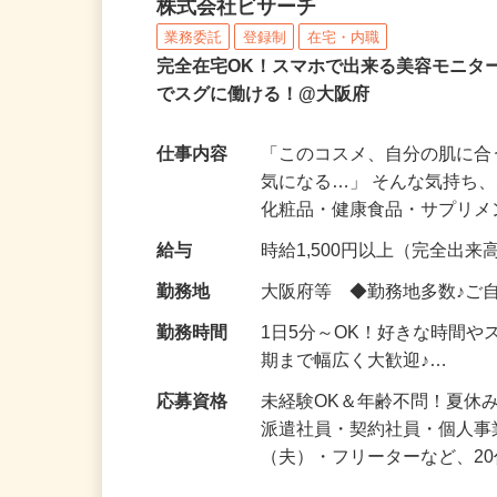
化粧品などに関する在宅
株式会社ビサーチ
業務委託
登録制
在宅・内職
完全在宅OK！スマホで出来る美容モニタ
でスグに働ける！@大阪府
仕事内容
「このコスメ、自分の肌に
気になる…」 そんな気持ち
化粧品・健康食品・サプリ
給与
時給1,500円以上（完全出来高
勤務地
大阪府等 ◆勤務地多数♪ご
勤務時間
1日5分～OK！好きな時間や
期まで幅広く大歓迎♪…
応募資格
未経験OK＆年齢不問！夏休
派遣社員・契約社員・個人