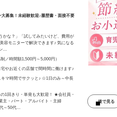
調査員・在宅モニター
ー大募集！未経験歓迎♪履歴書・面接不要
合うかな？」「試してみたいけど、費用が
、美容モニターで解決できます♪ 気になる
メン…
制／時間額1,500円～5,000円）
自宅やお近くの店舗で間時間に働けます♪
スキマ時間でサクッと♪ ☆1日のみ～中長
みの1回きり・単発も大歓迎！ ★会社員・
事業主・パート・アルバイト・主婦
後で見