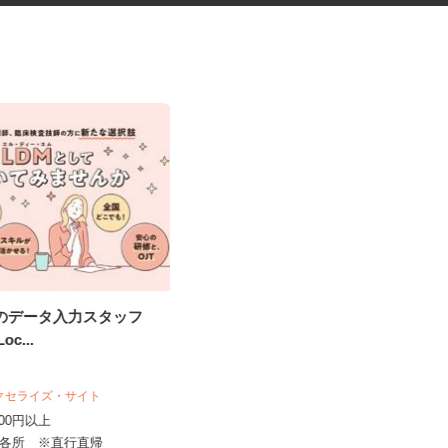
究のデータ入力スタッフ
マンションのコンシェルジュ
Loc...
住友不動産建物サービス株式会社/kcp260
01a
アクセライズ・サイト
時給1,450円
,000円以上
大阪府大阪市北区野崎町/大阪メトロ