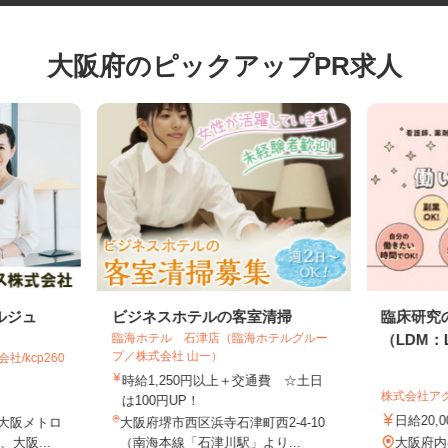
大阪府のピックアップPR求人
ルジュ
ビジネスホテルの客室清掃
臨床研
臨海ホテル 石津店（臨海ホテルグルー
（LDM：
プ／株式会社 山一）
社/kcp260
時給1,250円以上＋交通費 ☆土日
株式会社
は100円UP！
日給20
/大阪メトロ
大阪府堺市西区浜寺石津町西2-4-10