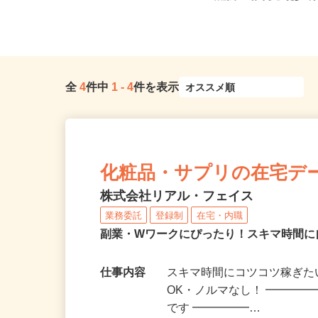
大阪府内各所 ※直行直帰
堺筋線「扇町駅」徒歩4分
全
4
件中
1
-
4
件を表示
化粧品・サプリの在宅デ
株式会社リアル・フェイス
業務委託
登録制
在宅・内職
副業・Wワークにぴったり！スキマ時間に
仕事内容
スキマ時間にコツコツ稼ぎた
OK・ノルマなし！ ━━━━