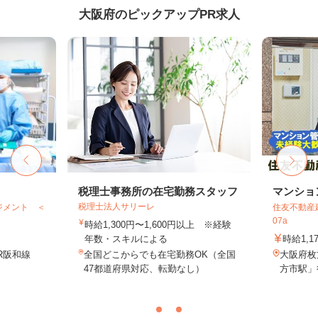
大阪府のピックアップPR求人
税理士事務所の在宅勤務スタッフ
マンショ
税理士法人サリーレ
ジメント ＜
住友不動産建
07a
時給1,300円〜1,600円以上 ※経験
年数・スキルによる
時給1,1
R阪和線
全国どこからでも在宅勤務OK（全国
大阪府枚
47都道府県対応、転勤なし）
方市駅」