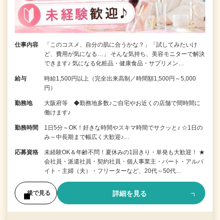
仕事内容
「このコスメ、自分の肌に合うかな？」「試してみたいけ
ど、費用が気になる…」 そんな気持ち、美容モニターで解決
できます♪ 気になる化粧品・健康食品・サプリメン…
給与
時給1,500円以上（完全出来高制／時間額1,500円～5,000
円）
勤務地
大阪府等 ◆勤務地多数♪ご自宅やお近くの店舗で間時間に
働けます♪
勤務時間
1日5分～OK！好きな時間やスキマ時間でサクッと♪ ☆1日の
み～中長期まで幅広く大歓迎♪…
応募資格
未経験OK＆年齢不問！夏休みの1回きり・単発も大歓迎！ ★
会社員・派遣社員・契約社員・個人事業主・パート・アルバ
イト・主婦（夫）・フリーターなど、20代～50代…
詳細を見る
後で見る