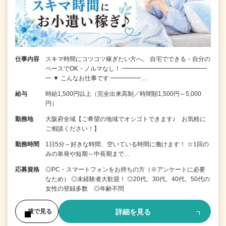
仕事内容
スキマ時間にコツコツ稼ぎたい方へ。 自宅でできる・自分の
ペースでOK・ノルマなし！ ━━━━━━━━━━━━━━
━ ▼ こんなお仕事です ━━━━━…
給与
時給1,500円以上（完全出来高制／時間額1,500円～5,000
円）
勤務地
大阪府全域【ご希望の地域でオシゴトできます♪ お気軽に
ご相談ください！】
勤務時間
1日5分～好きな時間、空いている時間に働けます！ ☆1回の
みの単発や短期～中長期まで…
応募資格
◎PC・スマートフォンをお持ちの方（※アンケートに必要
なため） ◎未経験者大歓迎！ ◎20代、30代、40代、50代の
女性の登録多数 ◎年齢不問
詳細を見る
後で見る