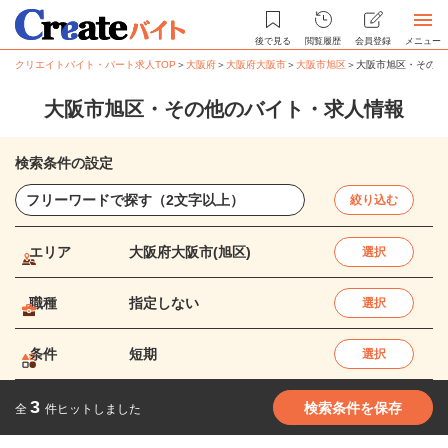
後で見る
閲覧履歴
会員登録
メニュー
クリエイトバイト・パート求人TOP
＞
大阪府
＞
大阪府大阪市
＞
大阪市旭区
＞
大阪市旭区・その他
大阪市旭区・その他のバイト・求人情報
検索条件の設定
絞り込む
エリア
大阪府大阪市(旭区)
選択
職種
指定しない
選択
条件
短期
選択
3
検索条件を保存
全
件ヒットしました