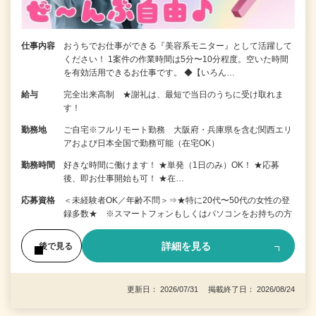
仕事内容
おうちでお仕事ができる『美容系モニター』として活躍して
ください！ 1案件の作業時間は5分〜10分程度。空いた時間
を有効活用できるお仕事です。 ◆【いろん…
給与
完全出来高制 ★謝礼は、最短で当日のうちに受け取れま
す！
勤務地
ご自宅※フルリモート勤務 大阪府・兵庫県を含む関西エリ
アおよび日本全国で勤務可能（在宅OK）
勤務時間
好きな時間に働けます！ ★単発（1日のみ）OK！ ★応募
後、即お仕事開始も可！ ★在…
応募資格
＜未経験者OK／年齢不問＞⇒★特に20代〜50代の女性の登
録多数★ ※スマートフォンもしくはパソコンをお持ちの方
詳細を見る
後で見る
更新日： 2026/07/31 掲載終了日： 2026/08/24