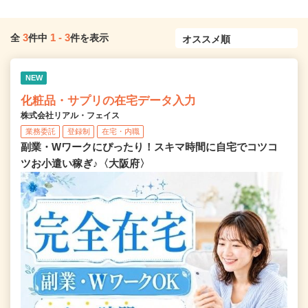
3
1
-
3
全
件中
件を表示
NEW
化粧品・サプリの在宅データ入力
株式会社リアル・フェイス
業務委託
登録制
在宅・内職
副業・Wワークにぴったり！スキマ時間に自宅でコツコ
ツお小遣い稼ぎ♪〈大阪府〉