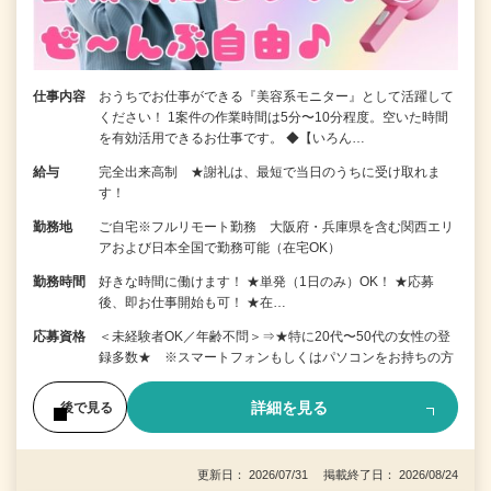
仕事内容
おうちでお仕事ができる『美容系モニター』として活躍して
ください！ 1案件の作業時間は5分〜10分程度。空いた時間
を有効活用できるお仕事です。 ◆【いろん…
給与
完全出来高制 ★謝礼は、最短で当日のうちに受け取れま
す！
勤務地
ご自宅※フルリモート勤務 大阪府・兵庫県を含む関西エリ
アおよび日本全国で勤務可能（在宅OK）
勤務時間
好きな時間に働けます！ ★単発（1日のみ）OK！ ★応募
後、即お仕事開始も可！ ★在…
応募資格
＜未経験者OK／年齢不問＞⇒★特に20代〜50代の女性の登
録多数★ ※スマートフォンもしくはパソコンをお持ちの方
詳細を見る
後で見る
更新日： 2026/07/31 掲載終了日： 2026/08/24