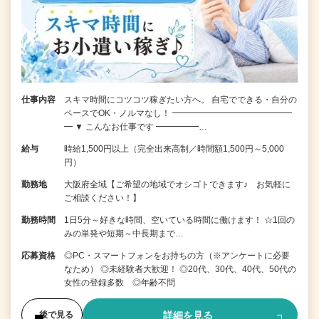
仕事内容
スキマ時間にコツコツ稼ぎたい方へ。 自宅でできる・自分の
ペースでOK・ノルマなし！ ━━━━━━━━━━━━━━
━ ▼ こんなお仕事です ━━━━━…
給与
時給1,500円以上（完全出来高制／時間額1,500円～5,000
円）
勤務地
大阪府全域【ご希望の地域でオシゴトできます♪ お気軽に
ご相談ください！】
勤務時間
1日5分～好きな時間、空いている時間に働けます！ ☆1回の
みの単発や短期～中長期まで…
応募資格
◎PC・スマートフォンをお持ちの方（※アンケートに必要
なため） ◎未経験者大歓迎！ ◎20代、30代、40代、50代の
女性の登録多数 ◎年齢不問
詳細を見る
後で見る