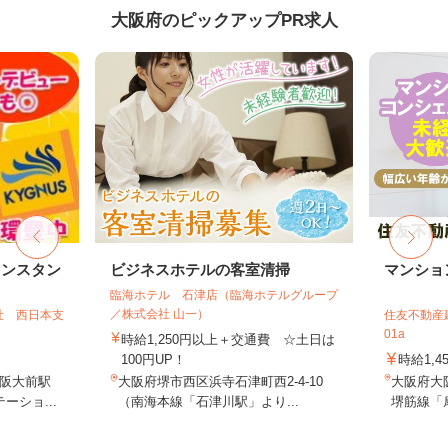
大阪府のピックアップPR求人
リンスタン
ビジネスホテルの客室清掃
マンショ
臨海ホテル 石津店（臨海ホテルグループ
／株式会社 山一）
社 西日本支
住友不動産建
01a
時給1,250円以上＋交通費 ☆土日は
100円UP！
時給1,4
阪大前駅
大阪府堺市西区浜寺石津町西2-4-10
大阪府大
ーショ...
（南海本線「石津川駅」より...
堺筋線「扇