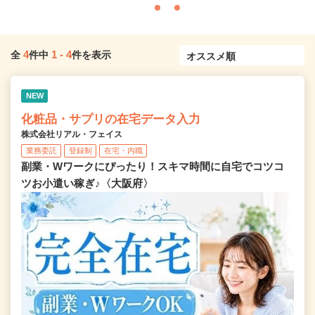
4
1
-
4
全
件中
件を表示
NEW
化粧品・サプリの在宅データ入力
株式会社リアル・フェイス
業務委託
登録制
在宅・内職
副業・Wワークにぴったり！スキマ時間に自宅でコツコ
ツお小遣い稼ぎ♪〈大阪府〉