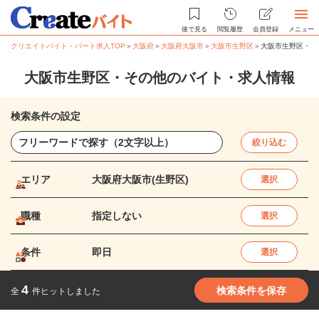
後で見る
閲覧履歴
会員登録
メニュー
クリエイトバイト・パート求人TOP
＞
大阪府
＞
大阪府大阪市
＞
大阪市生野区
＞
大阪市生野区・そ
大阪市生野区・その他のバイト・求人情報
検索条件の設定
絞り込む
エリア
大阪府大阪市(生野区)
選択
職種
指定しない
選択
条件
即日
選択
4
検索条件を保存
全
件ヒットしました