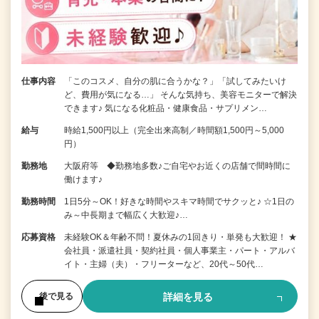
仕事内容
「このコスメ、自分の肌に合うかな？」「試してみたいけ
ど、費用が気になる…」 そんな気持ち、美容モニターで解決
できます♪ 気になる化粧品・健康食品・サプリメン…
給与
時給1,500円以上（完全出来高制／時間額1,500円～5,000
円）
勤務地
大阪府等 ◆勤務地多数♪ご自宅やお近くの店舗で間時間に
働けます♪
勤務時間
1日5分～OK！好きな時間やスキマ時間でサクッと♪ ☆1日の
み～中長期まで幅広く大歓迎♪…
応募資格
未経験OK＆年齢不問！夏休みの1回きり・単発も大歓迎！ ★
会社員・派遣社員・契約社員・個人事業主・パート・アルバ
イト・主婦（夫）・フリーターなど、20代～50代…
詳細を見る
後で見る