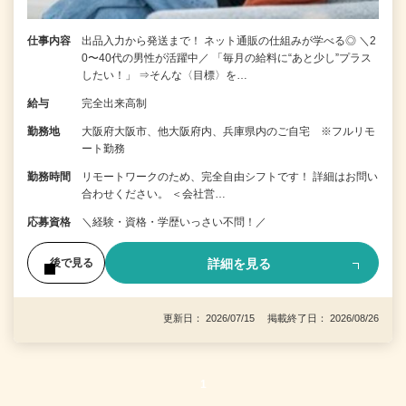
仕事内容
出品入力から発送まで！ ネット通販の仕組みが学べる◎ ＼2
0〜40代の男性が活躍中／ 「毎月の給料に“あと少し”プラス
したい！」 ⇒そんな〈目標〉を…
給与
完全出来高制
勤務地
大阪府大阪市、他大阪府内、兵庫県内のご自宅 ※フルリモ
ート勤務
勤務時間
リモートワークのため、完全自由シフトです！ 詳細はお問い
合わせください。 ＜会社営…
応募資格
＼経験・資格・学歴いっさい不問！／
詳細を見る
後で見る
更新日： 2026/07/15 掲載終了日： 2026/08/26
1