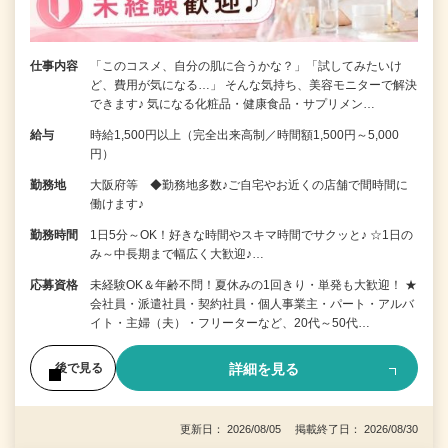
仕事内容
「このコスメ、自分の肌に合うかな？」「試してみたいけ
ど、費用が気になる…」 そんな気持ち、美容モニターで解決
できます♪ 気になる化粧品・健康食品・サプリメン…
給与
時給1,500円以上（完全出来高制／時間額1,500円～5,000
円）
勤務地
大阪府等 ◆勤務地多数♪ご自宅やお近くの店舗で間時間に
働けます♪
勤務時間
1日5分～OK！好きな時間やスキマ時間でサクッと♪ ☆1日の
み～中長期まで幅広く大歓迎♪…
応募資格
未経験OK＆年齢不問！夏休みの1回きり・単発も大歓迎！ ★
会社員・派遣社員・契約社員・個人事業主・パート・アルバ
イト・主婦（夫）・フリーターなど、20代～50代…
詳細を見る
後で見る
更新日： 2026/08/05 掲載終了日： 2026/08/30