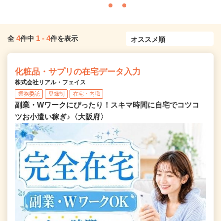
4
1
-
4
全
件中
件を表示
化粧品・サプリの在宅データ入力
株式会社リアル・フェイス
業務委託
登録制
在宅・内職
副業・Wワークにぴったり！スキマ時間に自宅でコツコ
ツお小遣い稼ぎ♪〈大阪府〉