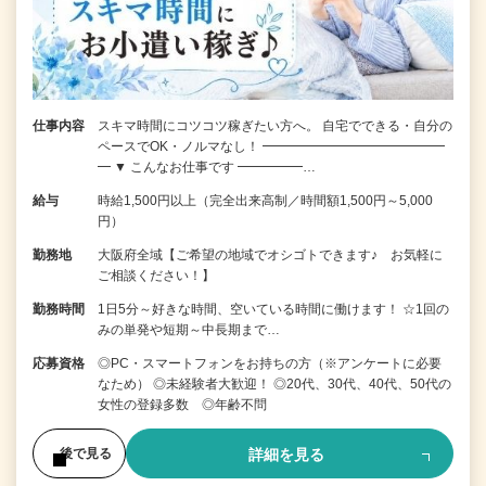
仕事内容
スキマ時間にコツコツ稼ぎたい方へ。 自宅でできる・自分の
ペースでOK・ノルマなし！ ━━━━━━━━━━━━━━
━ ▼ こんなお仕事です ━━━━━…
給与
時給1,500円以上（完全出来高制／時間額1,500円～5,000
円）
勤務地
大阪府全域【ご希望の地域でオシゴトできます♪ お気軽に
ご相談ください！】
勤務時間
1日5分～好きな時間、空いている時間に働けます！ ☆1回の
みの単発や短期～中長期まで…
応募資格
◎PC・スマートフォンをお持ちの方（※アンケートに必要
なため） ◎未経験者大歓迎！ ◎20代、30代、40代、50代の
女性の登録多数 ◎年齢不問
詳細を見る
後で見る