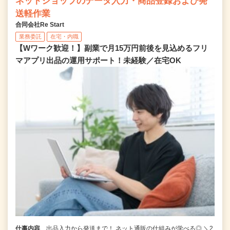
ネットショップのデータ入力・商品登録および発
送軽作業
合同会社Re Start
業務委託
在宅・内職
【Wワーク歓迎！】副業で月15万円前後を見込めるフリ
マアプリ出品の運用サポート！未経験／在宅OK
仕事内容
出品入力から発送まで！ ネット通販の仕組みが学べる◎ ＼2