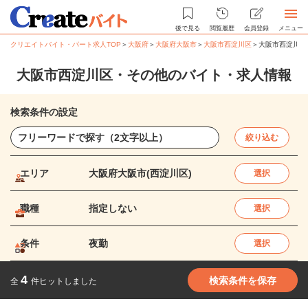
後で見る
閲覧履歴
会員登録
メニュー
クリエイトバイト・パート求人TOP
＞
大阪府
＞
大阪府大阪市
＞
大阪市西淀川区
＞
大阪市西淀川区
大阪市西淀川区・その他のバイト・求人情報
検索条件の設定
絞り込む
エリア
大阪府大阪市(西淀川区)
選択
職種
指定しない
選択
条件
夜勤
選択
4
検索条件を保存
全
件ヒットしました