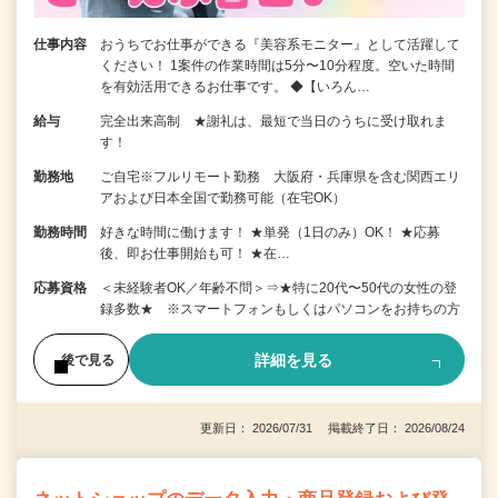
仕事内容
おうちでお仕事ができる『美容系モニター』として活躍して
ください！ 1案件の作業時間は5分〜10分程度。空いた時間
を有効活用できるお仕事です。 ◆【いろん…
給与
完全出来高制 ★謝礼は、最短で当日のうちに受け取れま
す！
勤務地
ご自宅※フルリモート勤務 大阪府・兵庫県を含む関西エリ
アおよび日本全国で勤務可能（在宅OK）
勤務時間
好きな時間に働けます！ ★単発（1日のみ）OK！ ★応募
後、即お仕事開始も可！ ★在…
応募資格
＜未経験者OK／年齢不問＞⇒★特に20代〜50代の女性の登
録多数★ ※スマートフォンもしくはパソコンをお持ちの方
詳細を見る
後で見る
更新日： 2026/07/31 掲載終了日： 2026/08/24