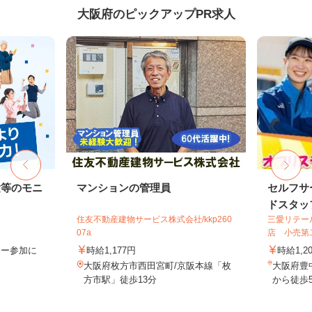
大阪府のピックアップPR求人
験等のモニ
マンションの管理員
セルフサ
ドスタッ
住友不動産建物サービス株式会社/kkp260
三愛リテー
07a
店 小売第
ター参加に
時給1,177円
時給1,2
大阪府枚方市西田宮町/京阪本線「枚
大阪府豊
方市駅」徒歩13分
から徒歩5