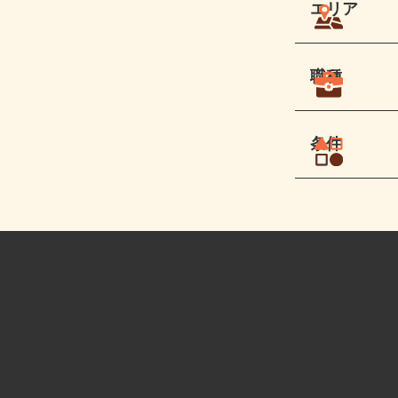
エリア
職種
条件