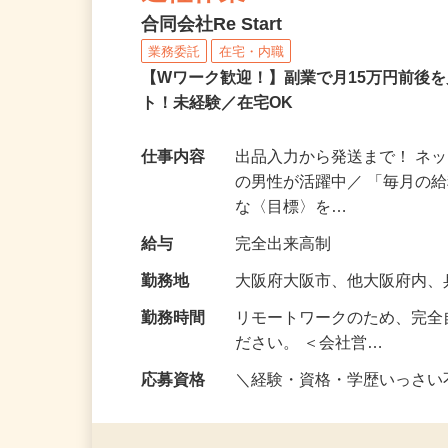
送軽作業
合同会社Re Start
業務委託
在宅・内職
【Wワーク歓迎！】副業で月15万円前後
ト！未経験／在宅OK
仕事内容
出品入力から発送まで！ ネッ
の男性が活躍中／ 「毎月の給
な〈目標〉を…
給与
完全出来高制
勤務地
大阪府大阪市、他大阪府内
勤務時間
リモートワークのため、完全
ださい。 ＜会社営…
応募資格
＼経験・資格・学歴いっさ