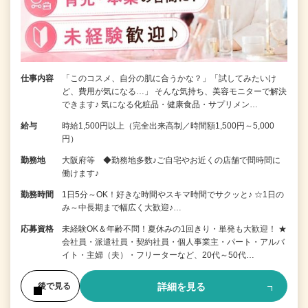
仕事内容
「このコスメ、自分の肌に合うかな？」「試してみたいけ
ど、費用が気になる…」 そんな気持ち、美容モニターで解決
できます♪ 気になる化粧品・健康食品・サプリメン…
給与
時給1,500円以上（完全出来高制／時間額1,500円～5,000
円）
勤務地
大阪府等 ◆勤務地多数♪ご自宅やお近くの店舗で間時間に
働けます♪
勤務時間
1日5分～OK！好きな時間やスキマ時間でサクッと♪ ☆1日の
み～中長期まで幅広く大歓迎♪…
応募資格
未経験OK＆年齢不問！夏休みの1回きり・単発も大歓迎！ ★
会社員・派遣社員・契約社員・個人事業主・パート・アルバ
イト・主婦（夫）・フリーターなど、20代～50代…
詳細を見る
後で見る