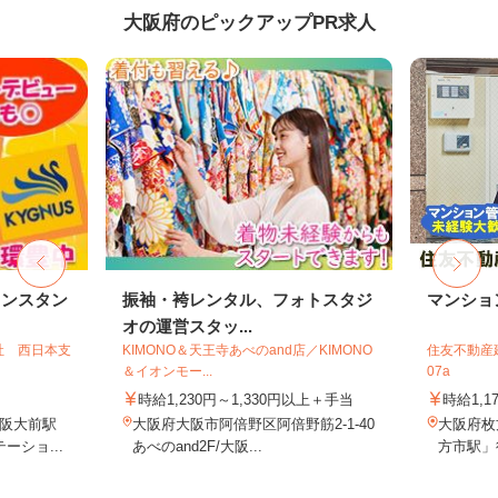
大阪府のピックアップPR求人
リンスタン
振袖・袴レンタル、フォトスタジ
マンショ
オの運営スタッ...
社 西日本支
KIMONO＆天王寺あべのand店／KIMONO
住友不動産建
＆イオンモー...
07a
時給1,230円～1,330円以上＋手当
時給1,1
阪大前駅
大阪府大阪市阿倍野区阿倍野筋2-1-40
大阪府枚
ーショ...
あべのand2F/大阪...
方市駅」