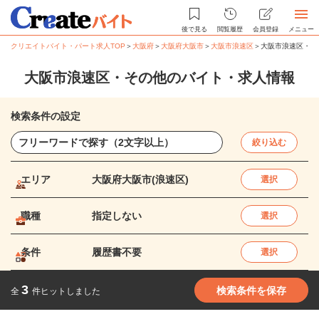
後で見る
閲覧履歴
会員登録
メニュー
クリエイトバイト・パート求人TOP
＞
大阪府
＞
大阪府大阪市
＞
大阪市浪速区
＞
大阪市浪速区・そ
大阪市浪速区・その他のバイト・求人情報
検索条件の設定
絞り込む
エリア
大阪府大阪市(浪速区)
選択
職種
指定しない
選択
条件
履歴書不要
選択
3
検索条件を保存
全
件ヒットしました