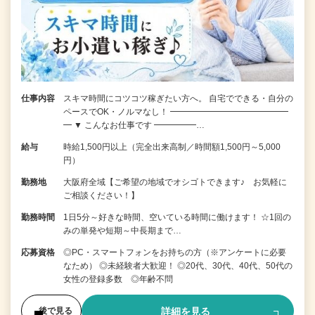
仕事内容
スキマ時間にコツコツ稼ぎたい方へ。 自宅でできる・自分の
ペースでOK・ノルマなし！ ━━━━━━━━━━━━━━
━ ▼ こんなお仕事です ━━━━━…
給与
時給1,500円以上（完全出来高制／時間額1,500円～5,000
円）
勤務地
大阪府全域【ご希望の地域でオシゴトできます♪ お気軽に
ご相談ください！】
勤務時間
1日5分～好きな時間、空いている時間に働けます！ ☆1回の
みの単発や短期～中長期まで…
応募資格
◎PC・スマートフォンをお持ちの方（※アンケートに必要
なため） ◎未経験者大歓迎！ ◎20代、30代、40代、50代の
女性の登録多数 ◎年齢不問
詳細を見る
後で見る