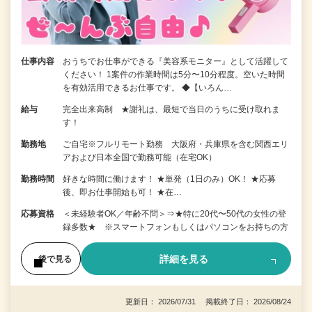
仕事内容
おうちでお仕事ができる『美容系モニター』として活躍して
ください！ 1案件の作業時間は5分〜10分程度。空いた時間
を有効活用できるお仕事です。 ◆【いろん…
給与
完全出来高制 ★謝礼は、最短で当日のうちに受け取れま
す！
勤務地
ご自宅※フルリモート勤務 大阪府・兵庫県を含む関西エリ
アおよび日本全国で勤務可能（在宅OK）
勤務時間
好きな時間に働けます！ ★単発（1日のみ）OK！ ★応募
後、即お仕事開始も可！ ★在…
応募資格
＜未経験者OK／年齢不問＞⇒★特に20代〜50代の女性の登
録多数★ ※スマートフォンもしくはパソコンをお持ちの方
詳細を見る
後で見る
更新日： 2026/07/31 掲載終了日： 2026/08/24