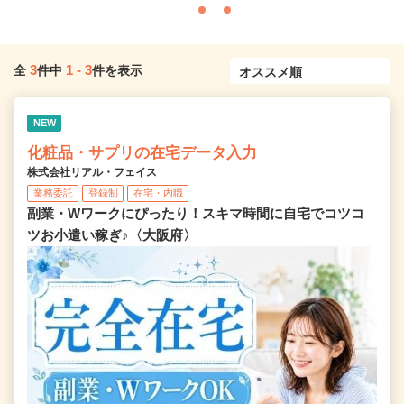
3
1
-
3
全
件中
件を表示
NEW
化粧品・サプリの在宅データ入力
株式会社リアル・フェイス
業務委託
登録制
在宅・内職
副業・Wワークにぴったり！スキマ時間に自宅でコツコ
ツお小遣い稼ぎ♪〈大阪府〉