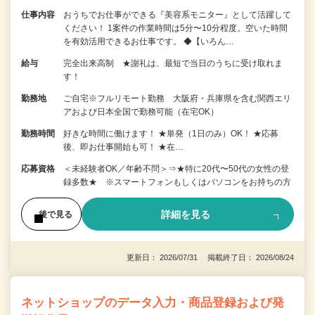
仕事内容
おうちでお仕事ができる『美容系モニター』として活躍して
ください！ 1案件の作業時間は5分〜10分程度。空いた時間
を有効活用できるお仕事です。 ◆【いろん…
給与
完全出来高制 ★謝礼は、最短で当日のうちに受け取れま
す！
勤務地
ご自宅※フルリモート勤務 大阪府・兵庫県を含む関西エリ
アおよび日本全国で勤務可能（在宅OK）
勤務時間
好きな時間に働けます！ ★単発（1日のみ）OK！ ★応募
後、即お仕事開始も可！ ★在…
応募資格
＜未経験者OK／年齢不問＞⇒★特に20代〜50代の女性の登
録多数★ ※スマートフォンもしくはパソコンをお持ちの方
詳細を見る
後で見る
更新日： 2026/07/31 掲載終了日： 2026/08/24
ネットショップのデータ入力・商品登録および発