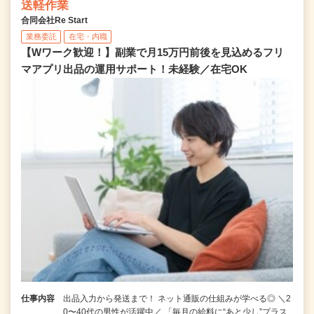
送軽作業
合同会社Re Start
業務委託
在宅・内職
【Wワーク歓迎！】副業で月15万円前後を見込めるフリ
マアプリ出品の運用サポート！未経験／在宅OK
仕事内容
出品入力から発送まで！ ネット通販の仕組みが学べる◎ ＼2
0〜40代の男性が活躍中／ 「毎月の給料に“あと少し”プラス