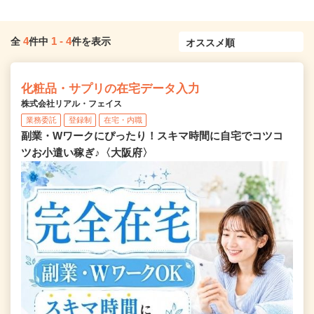
4
1
-
4
全
件中
件を表示
化粧品・サプリの在宅データ入力
株式会社リアル・フェイス
業務委託
登録制
在宅・内職
副業・Wワークにぴったり！スキマ時間に自宅でコツコ
ツお小遣い稼ぎ♪〈大阪府〉