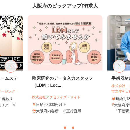
大阪府のピックアップPR求人
ホームステ
臨床研究のデータ入力スタッフ
手術器材
（LDM：Loc...
株式会社 
テージング
市立岸和田
株式会社アクセライズ・サイト
＋手当あり
時給1,1
日給20,000円以上
エリア ※
大阪府岸
大阪府内各所 ※直行直帰
「下松駅