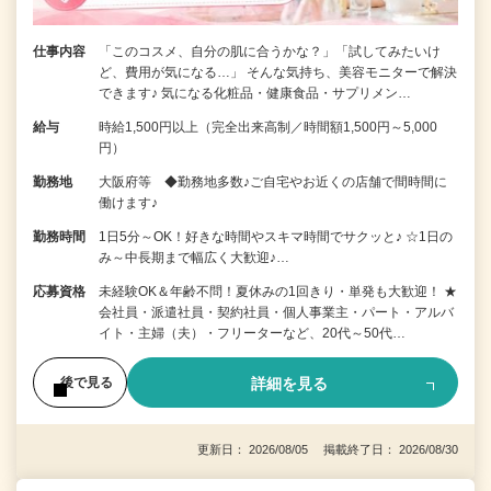
仕事内容
「このコスメ、自分の肌に合うかな？」「試してみたいけ
ど、費用が気になる…」 そんな気持ち、美容モニターで解決
できます♪ 気になる化粧品・健康食品・サプリメン…
給与
時給1,500円以上（完全出来高制／時間額1,500円～5,000
円）
勤務地
大阪府等 ◆勤務地多数♪ご自宅やお近くの店舗で間時間に
働けます♪
勤務時間
1日5分～OK！好きな時間やスキマ時間でサクッと♪ ☆1日の
み～中長期まで幅広く大歓迎♪…
応募資格
未経験OK＆年齢不問！夏休みの1回きり・単発も大歓迎！ ★
会社員・派遣社員・契約社員・個人事業主・パート・アルバ
イト・主婦（夫）・フリーターなど、20代～50代…
詳細を見る
後で見る
更新日： 2026/08/05 掲載終了日： 2026/08/30