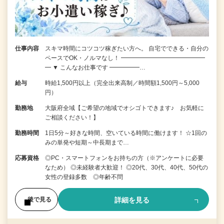
仕事内容
スキマ時間にコツコツ稼ぎたい方へ。 自宅でできる・自分の
ペースでOK・ノルマなし！ ━━━━━━━━━━━━━━
━ ▼ こんなお仕事です ━━━━━…
給与
時給1,500円以上（完全出来高制／時間額1,500円～5,000
円）
勤務地
大阪府全域【ご希望の地域でオシゴトできます♪ お気軽に
ご相談ください！】
勤務時間
1日5分～好きな時間、空いている時間に働けます！ ☆1回の
みの単発や短期～中長期まで…
応募資格
◎PC・スマートフォンをお持ちの方（※アンケートに必要
なため） ◎未経験者大歓迎！ ◎20代、30代、40代、50代の
女性の登録多数 ◎年齢不問
詳細を見る
後で見る