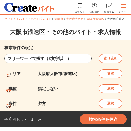
後で見る
閲覧履歴
会員登録
メニュー
クリエイトバイト・パート求人TOP
＞
大阪府
＞
大阪府大阪市
＞
大阪市浪速区
＞
大阪市浪速区・そ
大阪市浪速区・その他のバイト・求人情報
検索条件の設定
絞り込む
エリア
大阪府大阪市(浪速区)
選択
職種
指定しない
選択
条件
夕方
選択
4
検索条件を保存
全
件ヒットしました