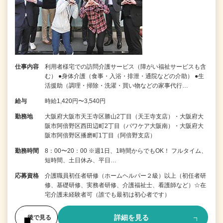
仕事内容
利用者様宅での訪問介護サービス（障がい福祉サービスも含
む） ●身体介護（食事・入浴・排泄・通院などの介助） ●生
活援助（調理・掃除・洗濯・買い物などの家事代行…
給与
時給1,420円〜3,540円
勤務地
大阪府大阪市天王寺区勝山2丁目（天王寺支店）・大阪府大
阪市阿倍野区西田辺町2丁目（パワケア大阪南）・大阪府大
阪市阿倍野区播磨町1丁目（阿倍野支店）
勤務時間
8：00〜20：00 ※週1日、1時間からでもOK！ フルタイム、
短時間、土日休み、平日…
応募資格
介護職員初任者研修（ホームヘルパー２級）以上（初任者研
修、基礎研修、実務者研修、介護福祉士、看護師など）☆在
宅介護未経験者可（誰でも最初は初心者です）
詳細を見る
後で見る