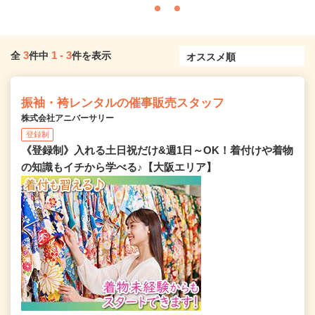
3
1
-
3
全
件中
件を表示
振袖・袴レンタルの催事販売スタッフ
株式会社アニバーサリー
登録制
《登録制》入れる土日祝だけ&週1日～OK！着付けや着物
の知識もイチから学べる♪【大阪エリア】