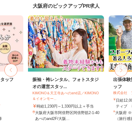
大阪府のピックアップPR求人
スタッフ
振袖・袴レンタル、フォトスタジ
出張体験
オの運営スタッ...
ッフ
株式会社 
KIMONO＆天王寺あべのand店／KIMONO
＆イオンモー...
日給12,
ト
時給1,230円～1,330円以上＋手当
ティブ ※
大阪府大阪市阿倍野区阿倍野筋2-1-40
大阪府 
帰
あべのand2F/大阪...
（旅行感