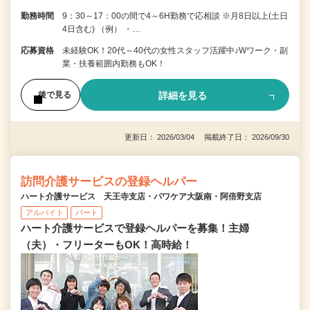
勤務時間
9：30～17：00の間で4～6H勤務で応相談 ※月8日以上(土日
4日含む) （例） ・…
応募資格
未経験OK！20代～40代の女性スタッフ活躍中♪Wワーク・副
業・扶養範囲内勤務もOK！
詳細を見る
後で見る
更新日： 2026/03/04 掲載終了日： 2026/09/30
訪問介護サービスの登録ヘルパー
ハート介護サービス 天王寺支店・パワケア大阪南・阿倍野支店
アルバイト
パート
ハート介護サービスで登録ヘルパーを募集！主婦
（夫）・フリーターもOK！高時給！