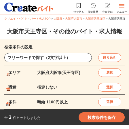
後で見る
閲覧履歴
会員登録
メニュー
クリエイトバイト・パート求人TOP
＞
大阪府
＞
大阪府大阪市
＞
大阪市天王寺区
＞
大阪市天王寺区
大阪市天王寺区・その他のバイト・求人情報
検索条件の設定
絞り込む
エリア
大阪府大阪市(天王寺区)
選択
職種
指定しない
選択
条件
時給 1100円以上
選択
3
検索条件を保存
全
件ヒットしました