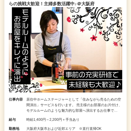
らの挑戦大歓迎！主婦多数活躍中♪＠大阪府
仕事内容
居住中ホームステージャーとして「住みながら売るための空
間演出」サービスを行います。 売主様のお部屋のお片付け、
モデルルームのような魅力的な部屋へ演出するお仕事で…
給与
時給1,400円～2,200円＋手当あり
勤務地
大阪府大阪市および近郊エリア ※直行直帰OK