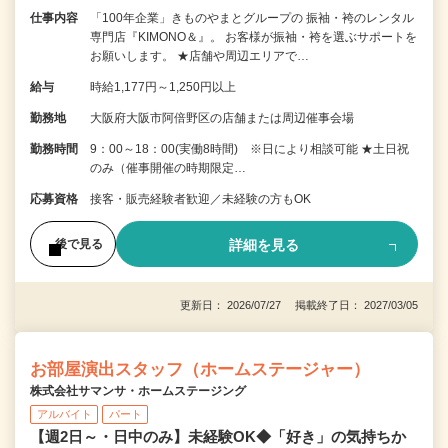
仕事内容
「100年企業」きものやまとグループの 振袖・袴のレンタル
専門店『KIMONO＆』。 お客様が振袖・袴を選ぶサポートを
お願いします。 ★店舗や周辺エリアで…
給与
時給1,177円～1,250円以上
勤務地
大阪府大阪市阿倍野区の店舗または周辺催事会場
勤務時間
9：00～18：00(実働8時間) ※日により相談可能 ★土日祝
のみ（催事開催の時期限定…
応募資格
接客・販売経験者歓迎／未経験の方もOK
詳細を見る
後で見る
更新日： 2026/07/27 掲載終了日： 2027/03/05
お部屋演出スタッフ（ホームステージャー）
株式会社サマンサ・ホームステージング
アルバイト
パート
【週2日～・日中のみ】未経験OK◆「好き」の気持ちか