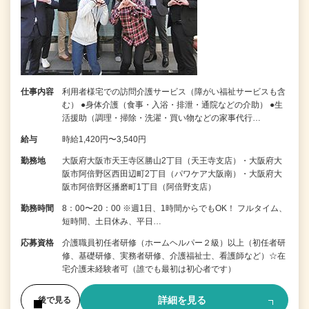
仕事内容
利用者様宅での訪問介護サービス（障がい福祉サービスも含
む） ●身体介護（食事・入浴・排泄・通院などの介助） ●生
活援助（調理・掃除・洗濯・買い物などの家事代行…
給与
時給1,420円〜3,540円
勤務地
大阪府大阪市天王寺区勝山2丁目（天王寺支店）・大阪府大
阪市阿倍野区西田辺町2丁目（パワケア大阪南）・大阪府大
阪市阿倍野区播磨町1丁目（阿倍野支店）
勤務時間
8：00〜20：00 ※週1日、1時間からでもOK！ フルタイム、
短時間、土日休み、平日…
応募資格
介護職員初任者研修（ホームヘルパー２級）以上（初任者研
修、基礎研修、実務者研修、介護福祉士、看護師など）☆在
宅介護未経験者可（誰でも最初は初心者です）
詳細を見る
後で見る