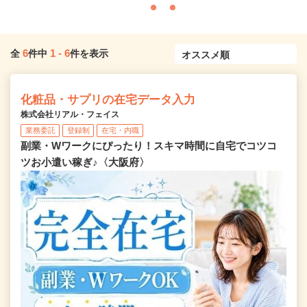
6
1
-
6
全
件中
件を表示
化粧品・サプリの在宅データ入力
株式会社リアル・フェイス
業務委託
登録制
在宅・内職
副業・Wワークにぴったり！スキマ時間に自宅でコツコ
ツお小遣い稼ぎ♪〈大阪府〉