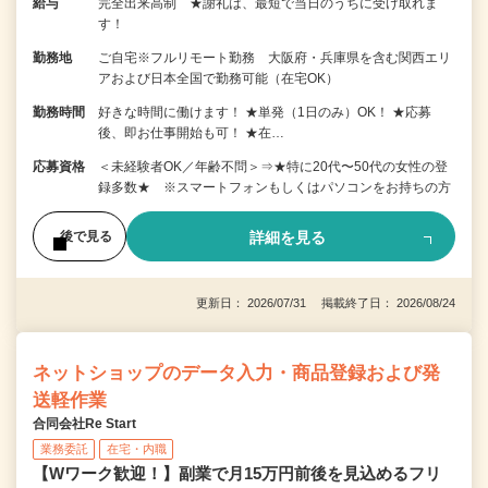
給与
完全出来高制 ★謝礼は、最短で当日のうちに受け取れま
す！
勤務地
ご自宅※フルリモート勤務 大阪府・兵庫県を含む関西エリ
アおよび日本全国で勤務可能（在宅OK）
勤務時間
好きな時間に働けます！ ★単発（1日のみ）OK！ ★応募
後、即お仕事開始も可！ ★在…
応募資格
＜未経験者OK／年齢不問＞⇒★特に20代〜50代の女性の登
録多数★ ※スマートフォンもしくはパソコンをお持ちの方
詳細を見る
後で見る
更新日： 2026/07/31 掲載終了日： 2026/08/24
ネットショップのデータ入力・商品登録および発
送軽作業
合同会社Re Start
業務委託
在宅・内職
【Wワーク歓迎！】副業で月15万円前後を見込めるフリ