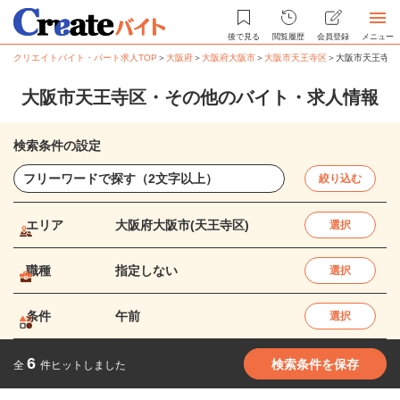
後で見る
閲覧履歴
会員登録
メニュー
クリエイトバイト・パート求人TOP
＞
大阪府
＞
大阪府大阪市
＞
大阪市天王寺区
＞
大阪市天王寺区
大阪市天王寺区・その他のバイト・求人情報
検索条件の設定
絞り込む
エリア
大阪府大阪市(天王寺区)
選択
職種
指定しない
選択
条件
午前
選択
6
検索条件を保存
全
件ヒットしました