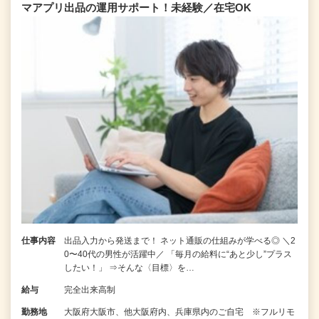
マアプリ出品の運用サポート！未経験／在宅OK
仕事内容
出品入力から発送まで！ ネット通販の仕組みが学べる◎ ＼2
0〜40代の男性が活躍中／ 「毎月の給料に“あと少し”プラス
したい！」 ⇒そんな〈目標〉を…
給与
完全出来高制
勤務地
大阪府大阪市、他大阪府内、兵庫県内のご自宅 ※フルリモ