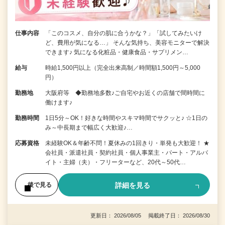
仕事内容
「このコスメ、自分の肌に合うかな？」「試してみたいけ
ど、費用が気になる…」 そんな気持ち、美容モニターで解決
できます♪ 気になる化粧品・健康食品・サプリメン…
給与
時給1,500円以上（完全出来高制／時間額1,500円～5,000
円）
勤務地
大阪府等 ◆勤務地多数♪ご自宅やお近くの店舗で間時間に
働けます♪
勤務時間
1日5分～OK！好きな時間やスキマ時間でサクッと♪ ☆1日の
み～中長期まで幅広く大歓迎♪…
応募資格
未経験OK＆年齢不問！夏休みの1回きり・単発も大歓迎！ ★
会社員・派遣社員・契約社員・個人事業主・パート・アルバ
イト・主婦（夫）・フリーターなど、20代～50代…
詳細を見る
後で見る
更新日： 2026/08/05 掲載終了日： 2026/08/30