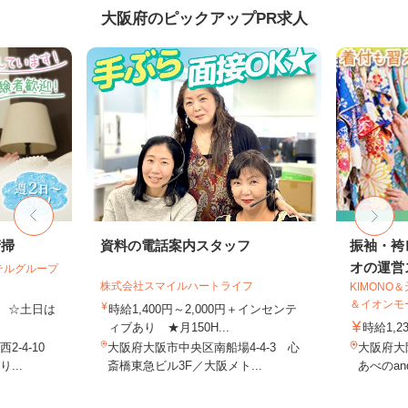
大阪府のピックアップPR求人
清掃
資料の電話案内スタッフ
振袖・袴
オの運営ス
テルグループ
株式会社スマイルハートライフ
KIMONO
＆イオンモー.
費 ☆土日は
時給1,400円～2,000円＋インセンテ
ィブあり ★月150H...
時給1,2
-4-10
大阪府大阪市中央区南船場4-4-3 心
大阪府大阪
...
斎橋東急ビル3F／大阪メト...
あべのand