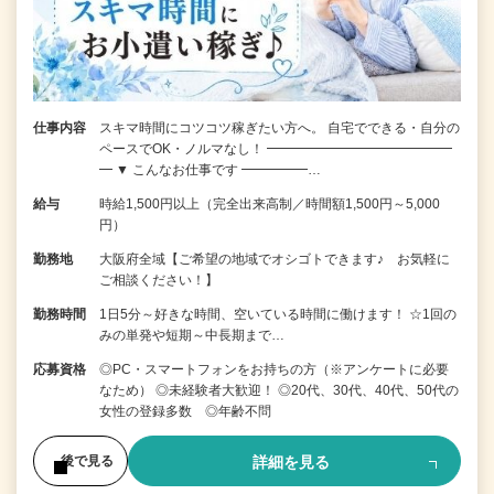
仕事内容
スキマ時間にコツコツ稼ぎたい方へ。 自宅でできる・自分の
ペースでOK・ノルマなし！ ━━━━━━━━━━━━━━
━ ▼ こんなお仕事です ━━━━━…
給与
時給1,500円以上（完全出来高制／時間額1,500円～5,000
円）
勤務地
大阪府全域【ご希望の地域でオシゴトできます♪ お気軽に
ご相談ください！】
勤務時間
1日5分～好きな時間、空いている時間に働けます！ ☆1回の
みの単発や短期～中長期まで…
応募資格
◎PC・スマートフォンをお持ちの方（※アンケートに必要
なため） ◎未経験者大歓迎！ ◎20代、30代、40代、50代の
女性の登録多数 ◎年齢不問
詳細を見る
後で見る