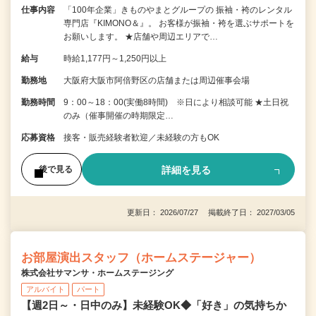
仕事内容
「100年企業」きものやまとグループの 振袖・袴のレンタル
専門店『KIMONO＆』。 お客様が振袖・袴を選ぶサポートを
お願いします。 ★店舗や周辺エリアで…
給与
時給1,177円～1,250円以上
勤務地
大阪府大阪市阿倍野区の店舗または周辺催事会場
勤務時間
9：00～18：00(実働8時間) ※日により相談可能 ★土日祝
のみ（催事開催の時期限定…
応募資格
接客・販売経験者歓迎／未経験の方もOK
詳細を見る
後で見る
更新日： 2026/07/27 掲載終了日： 2027/03/05
お部屋演出スタッフ（ホームステージャー）
株式会社サマンサ・ホームステージング
アルバイト
パート
【週2日～・日中のみ】未経験OK◆「好き」の気持ちか