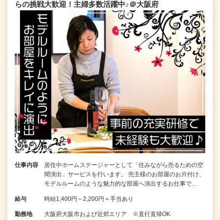
らの挑戦大歓迎！主婦多数活躍中♪＠大阪府
仕事内容
居住中ホームステージャーとして「住みながら売るための空
間演出」サービスを行います。 売主様のお部屋のお片付け、
モデルルームのような魅力的な部屋へ演出するお仕事で…
給与
時給1,400円～2,200円＋手当あり
勤務地
大阪府大阪市および近郊エリア ※直行直帰OK