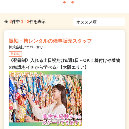
2
1
-
2
全
件中
件を表示
振袖・袴レンタルの催事販売スタッフ
株式会社アニバーサリー
登録制
《登録制》入れる土日祝だけ&週1日～OK！着付けや着物
の知識もイチから学べる♪【大阪エリア】