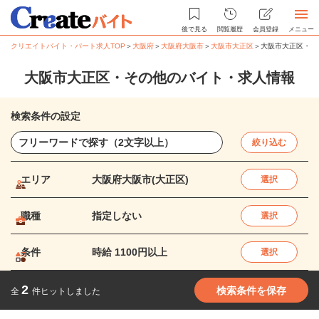
後で見る
閲覧履歴
会員登録
メニュー
クリエイトバイト・パート求人TOP
＞
大阪府
＞
大阪府大阪市
＞
大阪市大正区
＞
大阪市大正区・そ
大阪市大正区・その他のバイト・求人情報
検索条件の設定
絞り込む
エリア
大阪府大阪市(大正区)
選択
職種
指定しない
選択
条件
時給 1100円以上
選択
2
検索条件を保存
全
件ヒットしました