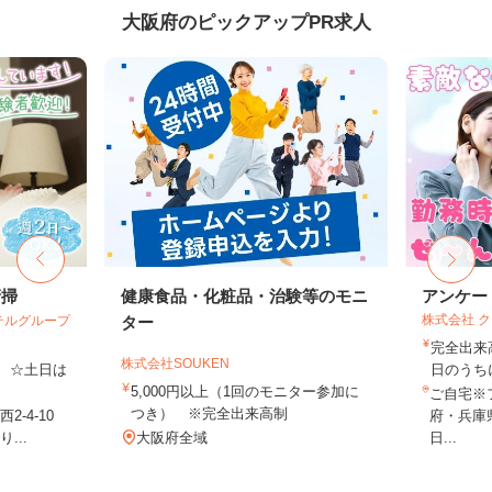
大阪府のピックアップPR求人
清掃
健康食品・化粧品・治験等のモニ
アンケー
株式会社 
テルグループ
ター
完全出来
株式会社SOUKEN
費 ☆土日は
日のうち
5,000円以上（1回のモニター参加に
ご自宅※
つき） ※完全出来高制
-4-10
府・兵庫
...
大阪府全域
日...