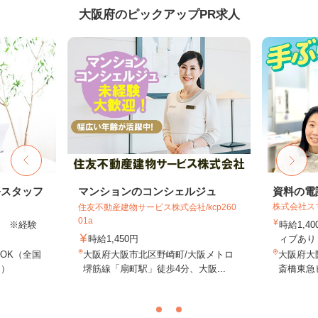
大阪府のピックアップPR求人
務スタッフ
マンションのコンシェルジュ
資料の電
株式会社ス
住友不動産建物サービス株式会社/kcp260
01a
以上 ※経験
時給1,4
時給1,450円
ィブあり 
OK（全国
大阪府大阪市北区野崎町/大阪メトロ
大阪府大阪
し）
堺筋線「扇町駅」徒歩4分、大阪...
斎橋東急ビ