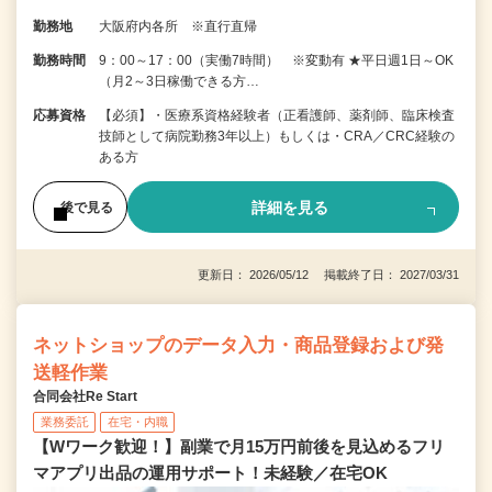
勤務地
大阪府内各所 ※直行直帰
勤務時間
9：00～17：00（実働7時間） ※変動有 ★平日週1日～OK
（月2～3日稼働できる方…
応募資格
【必須】・医療系資格経験者（正看護師、薬剤師、臨床検査
技師として病院勤務3年以上）もしくは・CRA／CRC経験の
ある方
詳細を見る
後で見る
更新日： 2026/05/12 掲載終了日： 2027/03/31
ネットショップのデータ入力・商品登録および発
送軽作業
合同会社Re Start
業務委託
在宅・内職
【Wワーク歓迎！】副業で月15万円前後を見込めるフリ
マアプリ出品の運用サポート！未経験／在宅OK