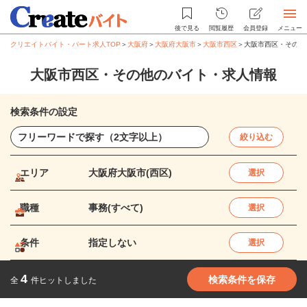
後で見る
閲覧履歴
会員登録
メニュー
クリエイトバイト・パート求人TOP
＞
大阪府
＞
大阪府大阪市
＞
大阪市西区
＞
大阪市西区・その他
大阪市西区・その他のバイト・求人情報
検索条件の設定
絞り込む
エリア
大阪府大阪市(西区)
選択
職種
事務(すべて)
選択
条件
指定しない
選択
4
検索条件を保存
全
件ヒットしました