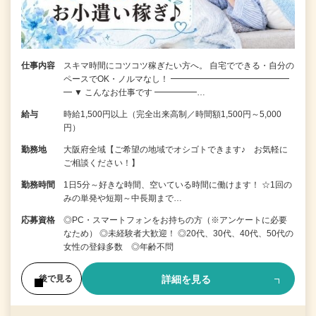
仕事内容
スキマ時間にコツコツ稼ぎたい方へ。 自宅でできる・自分の
ペースでOK・ノルマなし！ ━━━━━━━━━━━━━━
━ ▼ こんなお仕事です ━━━━━…
給与
時給1,500円以上（完全出来高制／時間額1,500円～5,000
円）
勤務地
大阪府全域【ご希望の地域でオシゴトできます♪ お気軽に
ご相談ください！】
勤務時間
1日5分～好きな時間、空いている時間に働けます！ ☆1回の
みの単発や短期～中長期まで…
応募資格
◎PC・スマートフォンをお持ちの方（※アンケートに必要
なため） ◎未経験者大歓迎！ ◎20代、30代、40代、50代の
女性の登録多数 ◎年齢不問
詳細を見る
後で見る