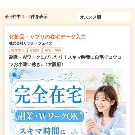
4
1
-
4
全
件中
件を表示
化粧品・サプリの在宅データ入力
株式会社リアル・フェイス
業務委託
登録制
在宅・内職
副業・Wワークにぴったり！スキマ時間に自宅でコツコ
ツお小遣い稼ぎ♪〈大阪府〉