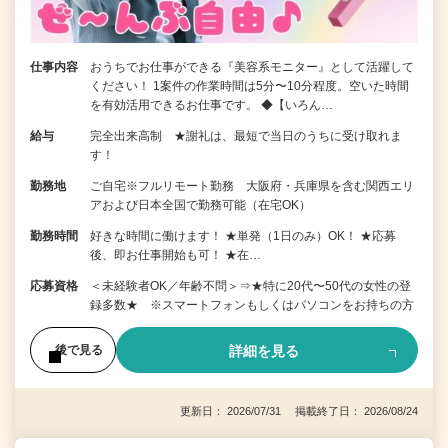
仕事内容
おうちでお仕事ができる『美容系モニター』として活躍して
ください！ 1案件の作業時間は5分〜10分程度。空いた時間
を有効活用できるお仕事です。 ◆【いろん…
給与
完全出来高制 ★謝礼は、最短で当日のうちに受け取れま
す！
勤務地
ご自宅※フルリモート勤務 大阪府・兵庫県を含む関西エリ
アおよび日本全国で勤務可能（在宅OK）
勤務時間
好きな時間に働けます！ ★単発（1日のみ）OK！ ★応募
後、即お仕事開始も可！ ★在…
応募資格
＜未経験者OK／年齢不問＞⇒★特に20代〜50代の女性の登
録多数★ ※スマートフォンもしくはパソコンをお持ちの方
詳細を見る
後で見る
更新日： 2026/07/31 掲載終了日： 2026/08/24