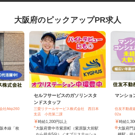
大阪府のピックアップPR求人
セルフサービスのガソリンスタ
マンシ
ンドスタッフ
社/kkp260
三愛リテールサービス株式会社 西日本
住友不動産
支店 小売第二課
02a
時給1,200円以上
時給1,
京阪本線「枚
大阪府豊中市紫原町（紫原阪大前駅
大阪府