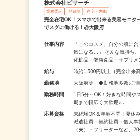
化粧品などに関する在宅
株式会社ビサーチ
業務委託
登録制
在宅・内職
完全在宅OK！スマホで出来る美容モニタ
でスグに働ける！@大阪府
仕事内容
「このコスメ、自分の肌に
気になる…」 そんな気持ち
化粧品・健康食品・サプリ
給与
時給1,500円以上（完全出来高
勤務地
大阪府等 ◆勤務地多数♪ご
勤務時間
1日5分～OK！好きな時間や
期まで幅広く大歓迎♪…
応募資格
未経験OK＆年齢不問！夏休
派遣社員・契約社員・個人