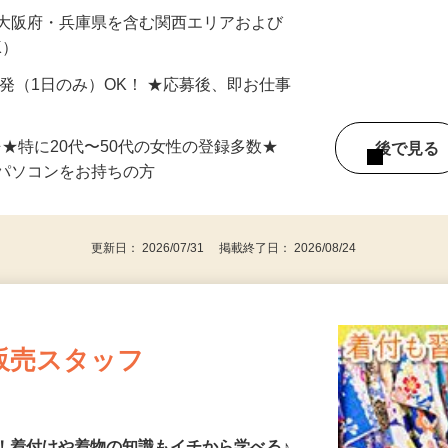
最短で当日のうちに受け取れます！
 大阪府・兵庫県を含む関西エリアおよび
K）
単発（1日のみ）OK！ ★応募後、即お仕事
⇒★特に20代〜50代の女性の登録多数★
後で見
パソコンをお持ちの方
更新日： 2026/07/31 掲載終了日： 2026/08/24
販売スタッフ