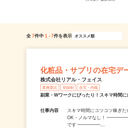
橋駅」徒歩4分
方市駅」徒歩13分
全
7
件中
1
-
7
件を表示
化粧品・サプリの在宅デ
株式会社リアル・フェイス
業務委託
登録制
在宅・内職
副業・Wワークにぴったり！スキマ時間に
仕事内容
スキマ時間にコツコツ稼ぎた
OK・ノルマなし！ ━━━━