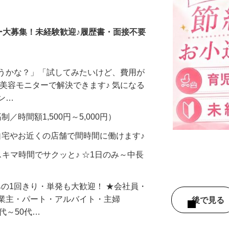
調査員・在宅モニター
ー大募集！未経験歓迎♪履歴書・面接不要
合うかな？」「試してみたいけど、費用が
、美容モニターで解決できます♪ 気になる
メン…
制／時間額1,500円～5,000円）
自宅やお近くの店舗で間時間に働けます♪
スキマ時間でサクッと♪ ☆1日のみ～中長
みの1回きり・単発も大歓迎！ ★会社員・
事業主・パート・アルバイト・主婦
後で見