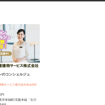
ョンのコンシェルジュ
マンションの管理員
建物サービス株式会社/kcp260
住友不動産建物サービス株式会社/kkp260
07a
300円
時給1,177円
門真市幸福町/京阪本線「古川
大阪府枚方市西田宮町/京阪本線「枚