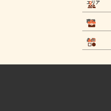
エリア
職種
条件