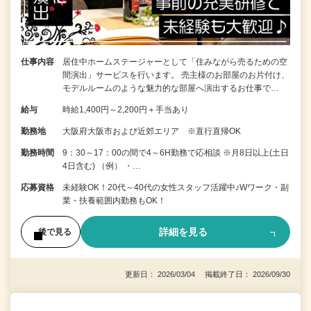
仕事内容
居住中ホームステージャーとして「住みながら売るための空
間演出」サービスを行います。 売主様のお部屋のお片付け、
モデルルームのような魅力的な部屋へ演出するお仕事で…
給与
時給1,400円～2,200円＋手当あり
勤務地
大阪府大阪市および近郊エリア ※直行直帰OK
勤務時間
9：30～17：00の間で4～6H勤務で応相談 ※月8日以上(土日
4日含む) （例） ・…
応募資格
未経験OK！20代～40代の女性スタッフ活躍中♪Wワーク・副
業・扶養範囲内勤務もOK！
詳細を見る
後で見る
更新日： 2026/03/04 掲載終了日： 2026/09/30