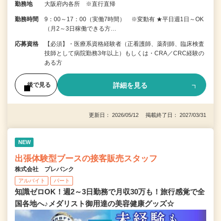
勤務地
大阪府内各所 ※直行直帰
勤務時間
9：00～17：00（実働7時間） ※変動有 ★平日週1日～OK
（月2～3日稼働できる方…
応募資格
【必須】・医療系資格経験者（正看護師、薬剤師、臨床検査
技師として病院勤務3年以上）もしくは・CRA／CRC経験の
ある方
詳細を見る
後で見る
更新日： 2026/05/12 掲載終了日： 2027/03/31
NEW
出張体験型ブースの接客販売スタッフ
株式会社 プレバンク
アルバイト
パート
知識ゼロOK！週2～3日勤務で月収30万も！旅行感覚で全
国各地へ♪メダリスト御用達の美容健康グッズ☆