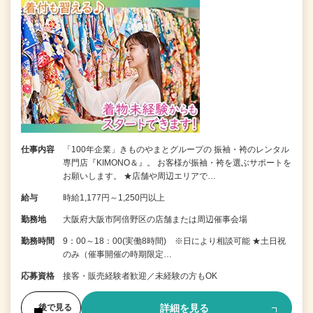
仕事内容
「100年企業」きものやまとグループの 振袖・袴のレンタル
専門店『KIMONO＆』。 お客様が振袖・袴を選ぶサポートを
お願いします。 ★店舗や周辺エリアで…
給与
時給1,177円～1,250円以上
勤務地
大阪府大阪市阿倍野区の店舗または周辺催事会場
勤務時間
9：00～18：00(実働8時間) ※日により相談可能 ★土日祝
のみ（催事開催の時期限定…
応募資格
接客・販売経験者歓迎／未経験の方もOK
詳細を見る
後で見る