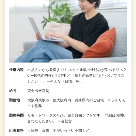
仕事内容
出品入力から発送まで！ ネット通販の仕組みが学べる◎ ＼2
0〜40代の男性が活躍中／ 「毎月の給料に“あと少し”プラス
したい！」 ⇒そんな〈目標〉を…
給与
完全出来高制
勤務地
大阪府大阪市、他大阪府内、兵庫県内のご自宅 ※フルリモ
ート勤務
勤務時間
リモートワークのため、完全自由シフトです！ 詳細はお問い
合わせください。 ＜会社営…
応募資格
＼経験・資格・学歴いっさい不問！／