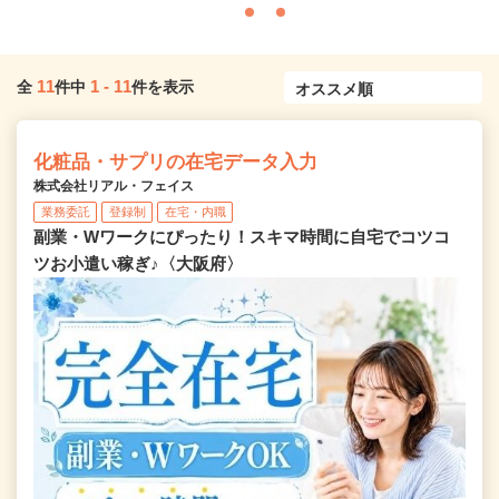
11
1
-
11
全
件中
件を表示
化粧品・サプリの在宅データ入力
株式会社リアル・フェイス
業務委託
登録制
在宅・内職
副業・Wワークにぴったり！スキマ時間に自宅でコツコ
ツお小遣い稼ぎ♪〈大阪府〉