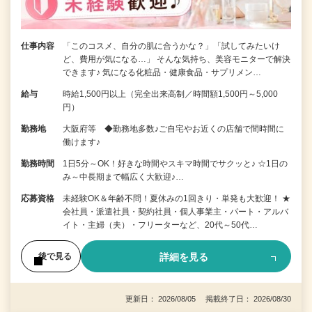
仕事内容
「このコスメ、自分の肌に合うかな？」「試してみたいけ
ど、費用が気になる…」 そんな気持ち、美容モニターで解決
できます♪ 気になる化粧品・健康食品・サプリメン…
給与
時給1,500円以上（完全出来高制／時間額1,500円～5,000
円）
勤務地
大阪府等 ◆勤務地多数♪ご自宅やお近くの店舗で間時間に
働けます♪
勤務時間
1日5分～OK！好きな時間やスキマ時間でサクッと♪ ☆1日の
み～中長期まで幅広く大歓迎♪…
応募資格
未経験OK＆年齢不問！夏休みの1回きり・単発も大歓迎！ ★
会社員・派遣社員・契約社員・個人事業主・パート・アルバ
イト・主婦（夫）・フリーターなど、20代～50代…
詳細を見る
後で見る
更新日： 2026/08/05 掲載終了日： 2026/08/30