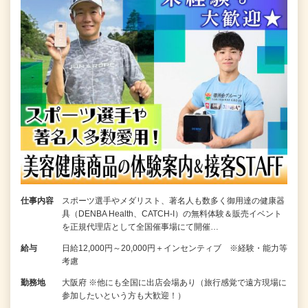
仕事内容
スポーツ選手やメダリスト、著名人も数多く御用達の健康器
具（DENBA Health、CATCH-I）の無料体験＆販売イベント
を正規代理店として全国催事場にて開催…
給与
日給12,000円～20,000円＋インセンティブ ※経験・能力等
考慮
勤務地
大阪府 ※他にも全国に出店会場あり（旅行感覚で遠方現場に
参加したいという方も大歓迎！）