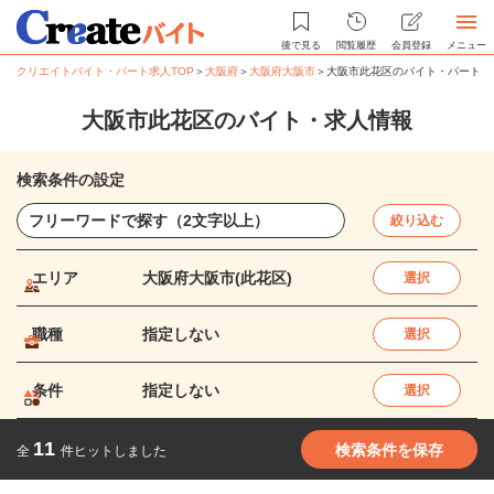
後で見る
閲覧履歴
会員登録
メニュー
クリエイトバイト・パート求人TOP
＞
大阪府
＞
大阪府大阪市
＞
大阪市此花区のバイト・パート求
大阪市此花区のバイト・求人情報
検索条件の設定
絞り込む
エリア
大阪府大阪市(此花区)
選択
職種
指定しない
選択
条件
指定しない
選択
11
検索条件を保存
全
件ヒットしました