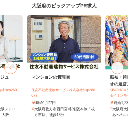
大阪府のピックアップPR求人
ルジュ
マンションの管理員
振袖・袴
オの運営ス
kcp260
住友不動産建物サービス株式会社/kkp260
KIMONO
07a
＆イオンモー.
時給1,177円
時給1,2
大阪メトロ
大阪府枚方市西田宮町/京阪本線「枚
大阪府大阪
阪...
方市駅」徒歩13分
あべのand