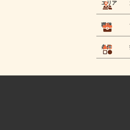
エリア
職種
条件