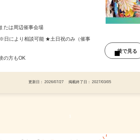
様が振袖・袴を選ぶサポートをお願いします。
舗または周辺催事会場
間) ※日により相談可能 ★土日祝のみ（催事
後で見
験の方もOK
更新日： 2026/07/27 掲載終了日： 2027/03/05
1