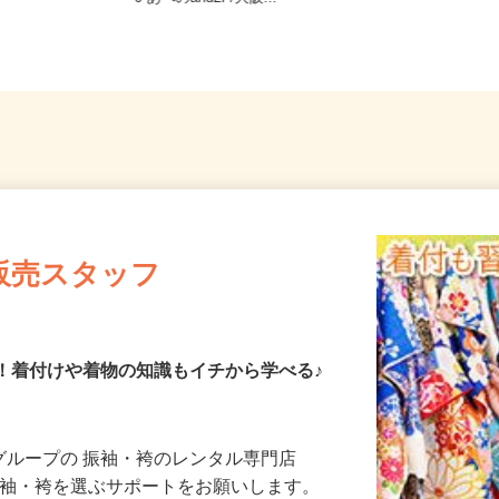
0 あべのand2F/大阪...
販売スタッフ
K！着付けや着物の知識もイチから学べる♪
とグループの 振袖・袴のレンタル専門店