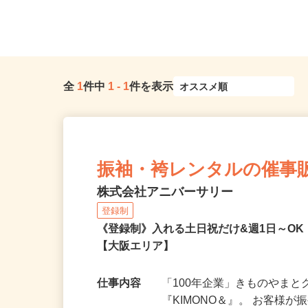
全
1
件中
1
-
1
件を表示
振袖・袴レンタルの催事
株式会社アニバーサリー
登録制
《登録制》入れる土日祝だけ&週1日～O
【大阪エリア】
仕事内容
「100年企業」きものやま