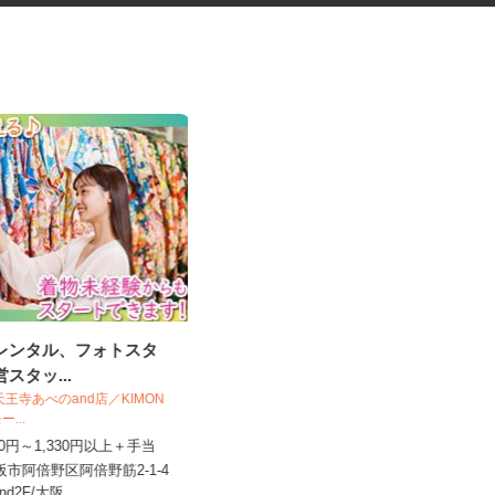
袴レンタル、フォトスタ
手術器材の洗浄・滅菌
営スタッ...
O＆天王寺あべのand店／KIMON
株式会社 エフエスユニマネジメント
モー...
＜市立岸和田市民病院＞
,230円～1,330円以上＋手当
時給1,180円以上
大阪市阿倍野区阿倍野筋2-1-4
大阪府岸和田市額原町（JR阪和線