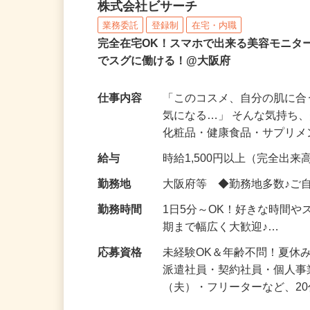
化粧品などに関する在宅
株式会社ビサーチ
業務委託
登録制
在宅・内職
完全在宅OK！スマホで出来る美容モニタ
でスグに働ける！@大阪府
仕事内容
「このコスメ、自分の肌に
気になる…」 そんな気持ち
化粧品・健康食品・サプリ
給与
時給1,500円以上（完全出来高
勤務地
大阪府等 ◆勤務地多数♪ご
勤務時間
1日5分～OK！好きな時間や
期まで幅広く大歓迎♪…
応募資格
未経験OK＆年齢不問！夏休
派遣社員・契約社員・個人