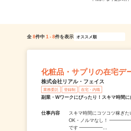
0 あべのand2F/大阪...
「下松駅」より徒歩6分
全
8
件中
1
-
8
件を表示
化粧品・サプリの在宅デ
株式会社リアル・フェイス
業務委託
登録制
在宅・内職
副業・Wワークにぴったり！スキマ時間に
仕事内容
スキマ時間にコツコツ稼ぎた
OK・ノルマなし！ ━━━━