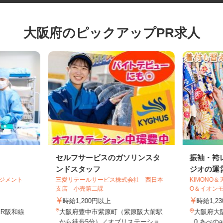
大阪府のピックアップPR求人
セルフサービスのガソリンスタ
振袖・
ンドスタッフ
ジオの運
マネジメント
三愛リテールサービス株式会社 西日本
KIMON
支店 小売第二課
O＆イオン
時給1,200円以上
時給1
JR阪和線
大阪府豊中市紫原町（紫原阪大前駅
大阪府