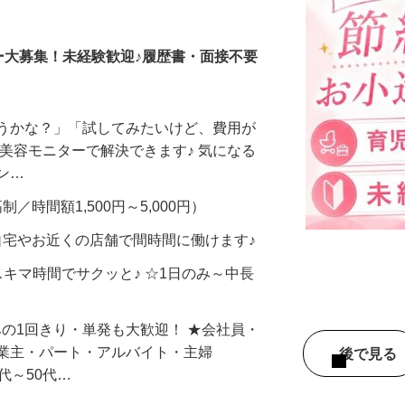
調査員・在宅モニター
ー大募集！未経験歓迎♪履歴書・面接不要
合うかな？」「試してみたいけど、費用が
、美容モニターで解決できます♪ 気になる
メン…
制／時間額1,500円～5,000円）
自宅やお近くの店舗で間時間に働けます♪
スキマ時間でサクッと♪ ☆1日のみ～中長
みの1回きり・単発も大歓迎！ ★会社員・
事業主・パート・アルバイト・主婦
後で見