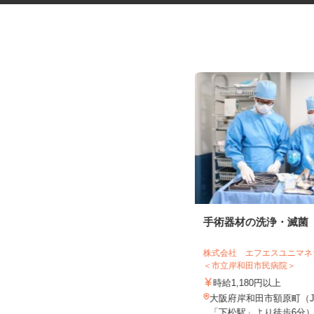
振袖・袴レンタル、フォトスタ
手術器材の洗浄・滅菌
ジオの運営スタッ...
KIMONO＆天王寺あべのand店／KIMON
株式会社 エフエスユニ
O＆イオンモー...
＜市立岸和田市民病院＞
時給1,230円～1,330円以上＋手当
時給1,180円以上
大阪府大阪市阿倍野区阿倍野筋2-1-4
大阪府岸和田市額原町（