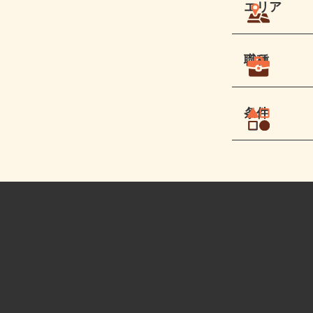
エリア
職種
条件