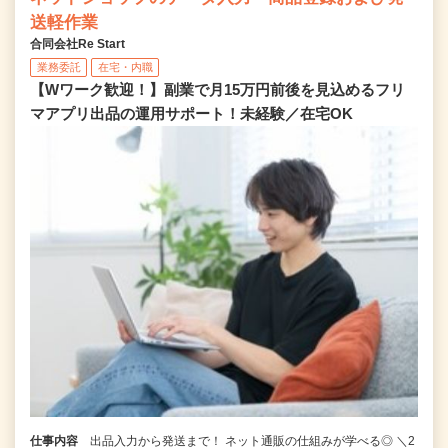
送軽作業
合同会社Re Start
業務委託
在宅・内職
【Wワーク歓迎！】副業で月15万円前後を見込めるフリ
マアプリ出品の運用サポート！未経験／在宅OK
仕事内容
出品入力から発送まで！ ネット通販の仕組みが学べる◎ ＼2