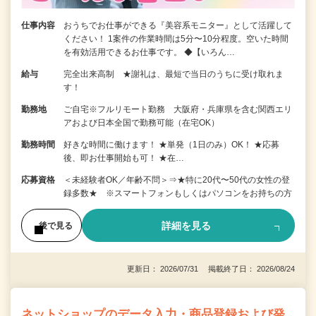
仕事内容
おうちでお仕事ができる『美容系モニター』として活躍して
ください！ 1案件の作業時間は5分〜10分程度。空いた時間
を有効活用できるお仕事です。 ◆【いろん…
給与
完全出来高制 ★謝礼は、最短で当日のうちに受け取れま
す！
勤務地
ご自宅※フルリモート勤務 大阪府・兵庫県を含む関西エリ
アおよび日本全国で勤務可能（在宅OK）
勤務時間
好きな時間に働けます！ ★単発（1日のみ）OK！ ★応募
後、即お仕事開始も可！ ★在…
応募資格
＜未経験者OK／年齢不問＞⇒★特に20代〜50代の女性の登
録多数★ ※スマートフォンもしくはパソコンをお持ちの方
詳細を見る
後で見る
更新日： 2026/07/31 掲載終了日： 2026/08/24
ネットショップのデータ入力・商品登録および発