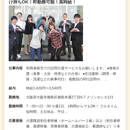
け持ちOK！即勤務可能！高時給！
仕事内容
利用者様宅での訪問介護サービスをお願いします。 ●身体介
護（食事・入浴・排泄などの介助） ●生活援助（調理・掃
除・洗濯などの家事代行） 複数回の同行訪問や、…
給与
時給1,420円〜3,540円
勤務地
大阪府大阪市都島区都島本通2丁目6-7 メゾンセシカ121
勤務時間
7：00〜22：00 ※週1日、1時間からでもOK！ フルタイム、
短時間、土日休み、平日…
応募資格
介護職員初任者研修（ホームヘルパー２級）以上（初任者研
修、基礎研修、実務者研修、介護福祉士、看護師など）☆未