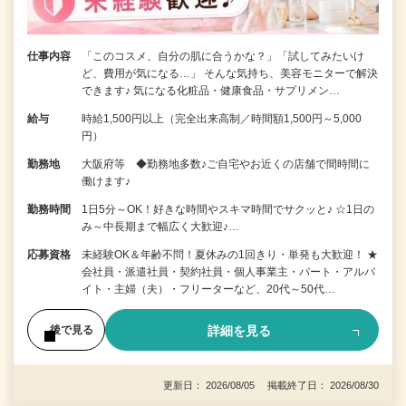
仕事内容
「このコスメ、自分の肌に合うかな？」「試してみたいけ
ど、費用が気になる…」 そんな気持ち、美容モニターで解決
できます♪ 気になる化粧品・健康食品・サプリメン…
給与
時給1,500円以上（完全出来高制／時間額1,500円～5,000
円）
勤務地
大阪府等 ◆勤務地多数♪ご自宅やお近くの店舗で間時間に
働けます♪
勤務時間
1日5分～OK！好きな時間やスキマ時間でサクッと♪ ☆1日の
み～中長期まで幅広く大歓迎♪…
応募資格
未経験OK＆年齢不問！夏休みの1回きり・単発も大歓迎！ ★
会社員・派遣社員・契約社員・個人事業主・パート・アルバ
イト・主婦（夫）・フリーターなど、20代～50代…
詳細を見る
後で見る
更新日： 2026/08/05 掲載終了日： 2026/08/30