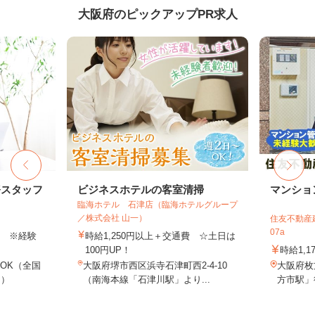
大阪府のピックアップPR求人
務スタッフ
ビジネスホテルの客室清掃
マンショ
臨海ホテル 石津店（臨海ホテルグループ
／株式会社 山一）
住友不動産建
07a
以上 ※経験
時給1,250円以上＋交通費 ☆土日は
100円UP！
時給1,1
OK（全国
大阪府堺市西区浜寺石津町西2-4-10
大阪府枚
し）
（南海本線「石津川駅」より...
方市駅」