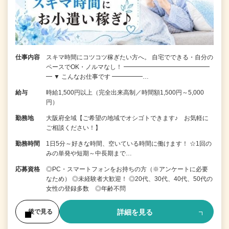
仕事内容
スキマ時間にコツコツ稼ぎたい方へ。 自宅でできる・自分の
ペースでOK・ノルマなし！ ━━━━━━━━━━━━━━
━ ▼ こんなお仕事です ━━━━━…
給与
時給1,500円以上（完全出来高制／時間額1,500円～5,000
円）
勤務地
大阪府全域【ご希望の地域でオシゴトできます♪ お気軽に
ご相談ください！】
勤務時間
1日5分～好きな時間、空いている時間に働けます！ ☆1回の
みの単発や短期～中長期まで…
応募資格
◎PC・スマートフォンをお持ちの方（※アンケートに必要
なため） ◎未経験者大歓迎！ ◎20代、30代、40代、50代の
女性の登録多数 ◎年齢不問
詳細を見る
後で見る