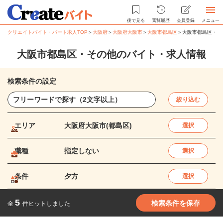
後で見る
閲覧履歴
会員登録
メニュー
クリエイトバイト・パート求人TOP
＞
大阪府
＞
大阪府大阪市
＞
大阪市都島区
＞
大阪市都島区・そ
大阪市都島区・その他のバイト・求人情報
検索条件の設定
絞り込む
エリア
大阪府大阪市(都島区)
選択
職種
指定しない
選択
条件
夕方
選択
5
検索条件を保存
全
件ヒットしました