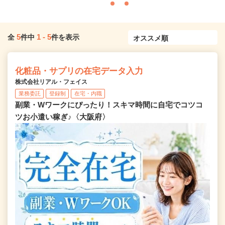
5
1
-
5
全
件中
件を表示
化粧品・サプリの在宅データ入力
株式会社リアル・フェイス
業務委託
登録制
在宅・内職
副業・Wワークにぴったり！スキマ時間に自宅でコツコ
ツお小遣い稼ぎ♪〈大阪府〉