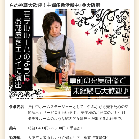
らの挑戦大歓迎！主婦多数活躍中♪＠大阪府
仕事内容
居住中ホームステージャーとして「住みながら売るための空
間演出」サービスを行います。 売主様のお部屋のお片付け、
モデルルームのような魅力的な部屋へ演出するお仕事で…
給与
時給1,400円～2,200円＋手当あり
勤務地
大阪府大阪市および近郊エリア ※直行直帰OK