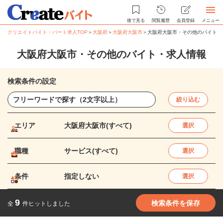
後で見る
閲覧履歴
会員登録
メニュー
クリエイトバイト・パート求人TOP
＞
大阪府
＞
大阪府大阪市
＞
大阪府大阪市・その他のバイト・
大阪府大阪市・その他のバイト・求人情報
検索条件の設定
絞り込む
エリア
大阪府大阪市(すべて)
選択
職種
サービス(すべて)
選択
条件
指定しない
選択
9
検索条件を保存
全
件ヒットしました