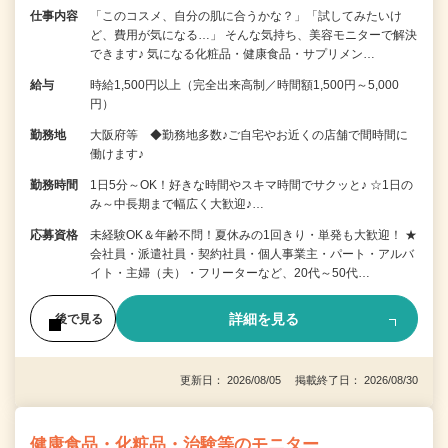
仕事内容
「このコスメ、自分の肌に合うかな？」「試してみたいけ
ど、費用が気になる…」 そんな気持ち、美容モニターで解決
できます♪ 気になる化粧品・健康食品・サプリメン…
給与
時給1,500円以上（完全出来高制／時間額1,500円～5,000
円）
勤務地
大阪府等 ◆勤務地多数♪ご自宅やお近くの店舗で間時間に
働けます♪
勤務時間
1日5分～OK！好きな時間やスキマ時間でサクッと♪ ☆1日の
み～中長期まで幅広く大歓迎♪…
応募資格
未経験OK＆年齢不問！夏休みの1回きり・単発も大歓迎！ ★
会社員・派遣社員・契約社員・個人事業主・パート・アルバ
イト・主婦（夫）・フリーターなど、20代～50代…
詳細を見る
後で見る
更新日： 2026/08/05 掲載終了日： 2026/08/30
健康食品・化粧品・治験等のモニター