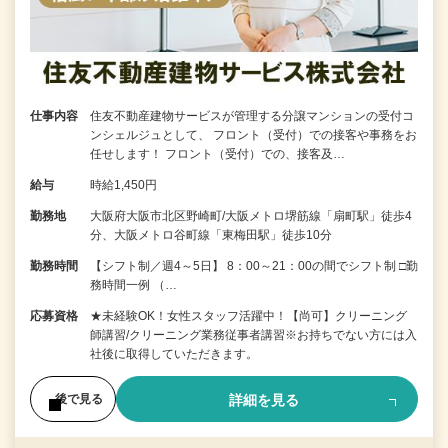
仕事内容
住友不動産建物サービスが管理する分譲マンションの受付コ
ンシェルジュとして、 フロント（受付）での接客や事務をお
任せします！ フロント（受付）での、接客及…
給与
時給1,450円
勤務地
大阪府大阪市北区野崎町/大阪メトロ堺筋線「扇町駅」徒歩4
分、大阪メトロ谷町線「東梅田駅」徒歩10分
勤務時間
【シフト制／週4～5日】 8：00～21：00の間でシフト制 □勤
務時間一例 （…
応募資格
★未経験OK！女性スタッフ活躍中！【尚可】クリーニング
師講習/クリーニング業務従事者講習※お持ちでない方には入
社後に取得していただきます。
詳細を見る
後で見る