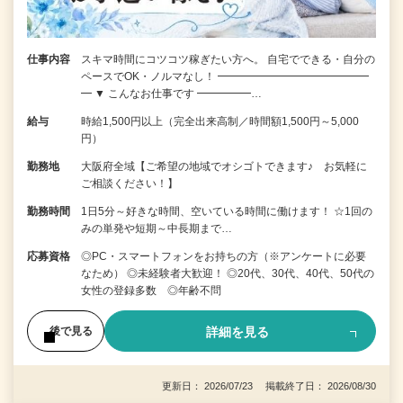
仕事内容
スキマ時間にコツコツ稼ぎたい方へ。 自宅でできる・自分の
ペースでOK・ノルマなし！ ━━━━━━━━━━━━━━
━ ▼ こんなお仕事です ━━━━━…
給与
時給1,500円以上（完全出来高制／時間額1,500円～5,000
円）
勤務地
大阪府全域【ご希望の地域でオシゴトできます♪ お気軽に
ご相談ください！】
勤務時間
1日5分～好きな時間、空いている時間に働けます！ ☆1回の
みの単発や短期～中長期まで…
応募資格
◎PC・スマートフォンをお持ちの方（※アンケートに必要
なため） ◎未経験者大歓迎！ ◎20代、30代、40代、50代の
女性の登録多数 ◎年齢不問
詳細を見る
後で見る
更新日： 2026/07/23 掲載終了日： 2026/08/30