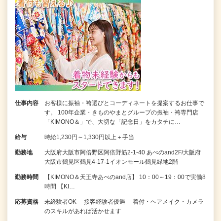
仕事内容
お客様に振袖・袴選びとコーディネートを提案するお仕事で
す。 100年企業・きものやまとグループの振袖・袴専門店
「KIMONO＆」で、大切な「記念日」をカタチに…
給与
時給1,230円～1,330円以上＋手当
勤務地
大阪府大阪市阿倍野区阿倍野筋2-1-40 あべのand2F/大阪府
大阪市鶴見区鶴見4-17-1イオンモール鶴見緑地2階
勤務時間
【KIMONO＆天王寺あべのand店】 10：00～19：00で実働8
時間 【KI…
応募資格
未経験者OK 接客経験者優遇 着付・ヘアメイク・カメラ
のスキルがあれば活かせます