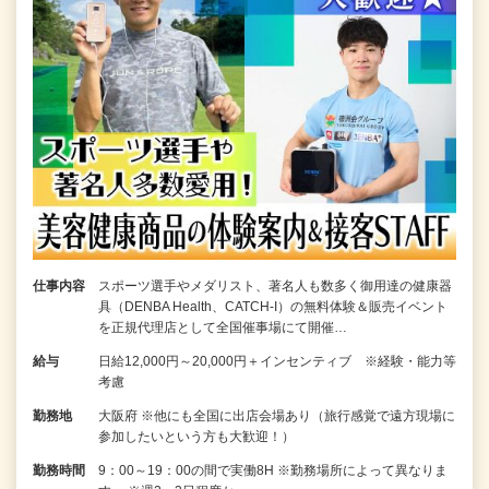
仕事内容
スポーツ選手やメダリスト、著名人も数多く御用達の健康器
具（DENBA Health、CATCH-I）の無料体験＆販売イベント
を正規代理店として全国催事場にて開催…
給与
日給12,000円～20,000円＋インセンティブ ※経験・能力等
考慮
勤務地
大阪府 ※他にも全国に出店会場あり（旅行感覚で遠方現場に
参加したいという方も大歓迎！）
勤務時間
9：00～19：00の間で実働8H ※勤務場所によって異なりま