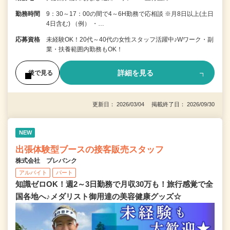
勤務時間
9：30～17：00の間で4～6H勤務で応相談 ※月8日以上(土日
4日含む) （例） ・…
応募資格
未経験OK！20代～40代の女性スタッフ活躍中♪Wワーク・副
業・扶養範囲内勤務もOK！
詳細を見る
後で見る
更新日： 2026/03/04 掲載終了日： 2026/09/30
NEW
出張体験型ブースの接客販売スタッフ
株式会社 プレバンク
アルバイト
パート
知識ゼロOK！週2～3日勤務で月収30万も！旅行感覚で全
国各地へ♪メダリスト御用達の美容健康グッズ☆