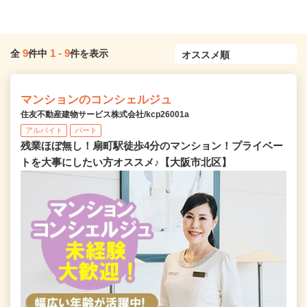
9
1
-
9
全
件中
件を表示
マンションのコンシェルジュ
住友不動産建物サービス株式会社/kcp26001a
アルバイト
パート
残業ほぼ無し！扇町駅徒歩4分のマンション！プライベー
トを大事にしたい方オススメ♪【大阪市北区】