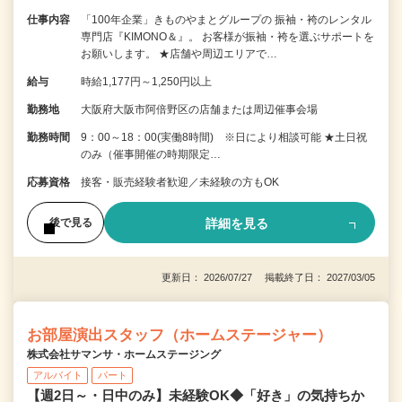
仕事内容
「100年企業」きものやまとグループの 振袖・袴のレンタル
専門店『KIMONO＆』。 お客様が振袖・袴を選ぶサポートを
お願いします。 ★店舗や周辺エリアで…
給与
時給1,177円～1,250円以上
勤務地
大阪府大阪市阿倍野区の店舗または周辺催事会場
勤務時間
9：00～18：00(実働8時間) ※日により相談可能 ★土日祝
のみ（催事開催の時期限定…
応募資格
接客・販売経験者歓迎／未経験の方もOK
詳細を見る
後で見る
更新日： 2026/07/27 掲載終了日： 2027/03/05
お部屋演出スタッフ（ホームステージャー）
株式会社サマンサ・ホームステージング
アルバイト
パート
【週2日～・日中のみ】未経験OK◆「好き」の気持ちか