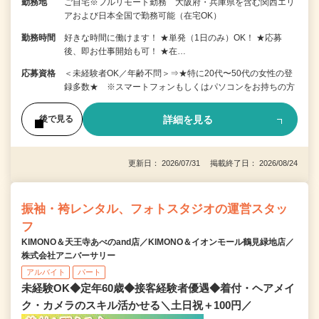
勤務地
ご自宅※フルリモート勤務 大阪府・兵庫県を含む関西エリ
アおよび日本全国で勤務可能（在宅OK）
勤務時間
好きな時間に働けます！ ★単発（1日のみ）OK！ ★応募
後、即お仕事開始も可！ ★在…
応募資格
＜未経験者OK／年齢不問＞⇒★特に20代〜50代の女性の登
録多数★ ※スマートフォンもしくはパソコンをお持ちの方
詳細を見る
後で見る
更新日： 2026/07/31 掲載終了日： 2026/08/24
振袖・袴レンタル、フォトスタジオの運営スタッ
フ
KIMONO＆天王寺あべのand店／KIMONO＆イオンモール鶴見緑地店／
株式会社アニバーサリー
アルバイト
パート
未経験OK◆定年60歳◆接客経験者優遇◆着付・ヘアメイ
ク・カメラのスキル活かせる＼土日祝＋100円／