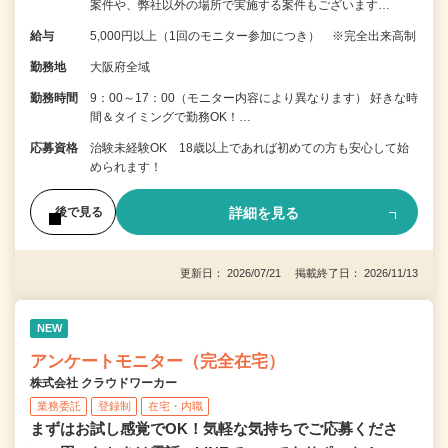
案件や、弊社以外の場所で実施する案件もございます…
給与
5,000円以上（1回のモニター参加につき） ※完全出来高制
勤務地
大阪府全域
勤務時間
9：00～17：00（モニター内容により異なります） 好きな時
間＆タイミングで勤務OK！…
応募資格
治験未経験OK 18歳以上であれば初めての方も安心して始
められます！
詳細を見る
後で見る
更新日： 2026/07/21 掲載終了日： 2026/11/13
NEW
アンケートモニター（完全在宅）
株式会社 クラウドワーカー
業務委託
登録制
在宅・内職
まずはお試し感覚でOK！気軽な気持ちでご応募くださ