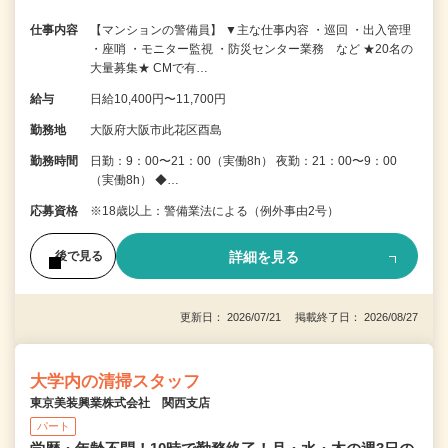
仕事内容
【マンションの警備員】 ▼主な仕事内容 ・巡回 ・出入管理
・座哨 ・モニター監視 ・防災センター業務 など ★20名の
大量募集★ CMで有…
給与
日給10,400円〜11,700円
勤務地
大阪府大阪市此花区酉島
勤務時間
日勤：9：00〜21：00（実働8h） 夜勤：21：00〜9：00
（実働8h） ◆…
応募資格
※18歳以上：警備業法による（例外事由2号）
詳細を見る
後で見る
更新日： 2026/07/21 掲載終了日： 2026/08/27
大学内の清掃スタッフ
東京美装興業株式会社 関西支店
パート