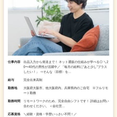
仕事内容
出品入力から発送まで！ ネット通販の仕組みが学べる◎ ＼2
0〜40代の男性が活躍中／ 「毎月の給料に“あと少し”プラス
したい！」 ⇒そんな〈目標〉を…
給与
完全出来高制
勤務地
大阪府大阪市、他大阪府内、兵庫県内のご自宅 ※フルリモ
ート勤務
勤務時間
リモートワークのため、完全自由シフトです！ 詳細はお問い
合わせください。 ＜会社営…
応募資格
＼経験・資格・学歴いっさい不問！／