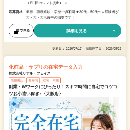
（月1回のシフト提出） ＜…
応募資格
業界・職種経験・学歴一切不問 ★30代～50代の未経験者が
大・大・大活躍中の職場です！
詳細を見る
後で見る
更新日： 2026/07/17 掲載終了日： 2026/08/23
化粧品・サプリの在宅データ入力
株式会社リアル・フェイス
業務委託
登録制
在宅・内職
副業・Wワークにぴったり！スキマ時間に自宅でコツコ
ツお小遣い稼ぎ♪〈大阪府〉