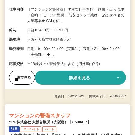
仕事内容
【マンションの警備員】 ▼主な仕事内容 ・巡回 ・出入管理
・座哨 ・モニター監視 ・防災センター業務 など ★20名の
大量募集★ CMで有…
給与
日給10,400円〜11,700円
勤務地
大阪府大阪市城東区森之宮
勤務時間
日勤：9：00〜21：00（実働8h） 夜勤：21：00〜9：00
（実働8h） ◆…
応募資格
※18歳以上：警備業法による（例外事由2号）
詳細を見る
後で見る
更新日： 2026/07/21 掲載終了日： 2026/08/27
マンションの警備スタッフ
SPD株式会社 大阪営業所（大阪府）【OS004_2】
注目
アルバイト
パート