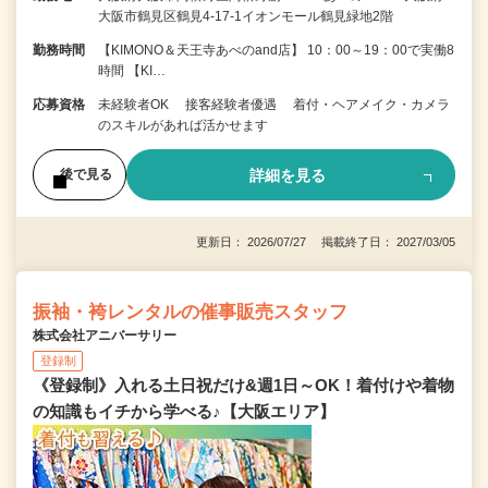
大阪市鶴見区鶴見4-17-1イオンモール鶴見緑地2階
勤務時間
【KIMONO＆天王寺あべのand店】 10：00～19：00で実働8
時間 【KI…
応募資格
未経験者OK 接客経験者優遇 着付・ヘアメイク・カメラ
のスキルがあれば活かせます
詳細を見る
後で見る
更新日： 2026/07/27 掲載終了日： 2027/03/05
振袖・袴レンタルの催事販売スタッフ
株式会社アニバーサリー
登録制
《登録制》入れる土日祝だけ&週1日～OK！着付けや着物
の知識もイチから学べる♪【大阪エリア】