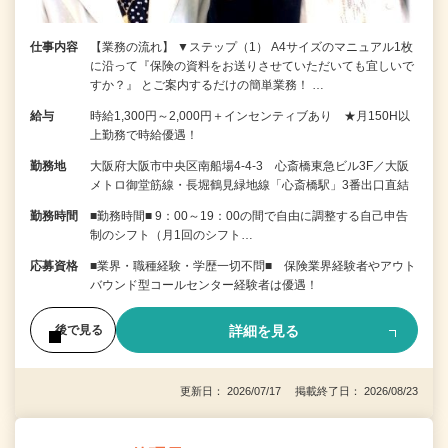
仕事内容
【業務の流れ】 ▼ステップ（1） A4サイズのマニュアル1枚
に沿って『保険の資料をお送りさせていただいても宜しいで
すか？』 とご案内するだけの簡単業務！ …
給与
時給1,300円～2,000円＋インセンティブあり ★月150H以
上勤務で時給優遇！
勤務地
大阪府大阪市中央区南船場4-4-3 心斎橋東急ビル3F／大阪
メトロ御堂筋線・長堀鶴見緑地線「心斎橋駅」3番出口直結
勤務時間
■勤務時間■ 9：00～19：00の間で自由に調整する自己申告
制のシフト（月1回のシフト…
応募資格
■業界・職種経験・学歴一切不問■ 保険業界経験者やアウト
バウンド型コールセンター経験者は優遇！
詳細を見る
後で見る
更新日： 2026/07/17 掲載終了日： 2026/08/23