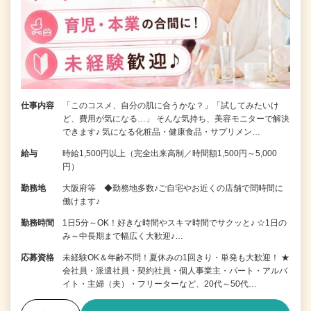
仕事内容
「このコスメ、自分の肌に合うかな？」「試してみたいけ
ど、費用が気になる…」 そんな気持ち、美容モニターで解決
できます♪ 気になる化粧品・健康食品・サプリメン…
給与
時給1,500円以上（完全出来高制／時間額1,500円～5,000
円）
勤務地
大阪府等 ◆勤務地多数♪ご自宅やお近くの店舗で間時間に
働けます♪
勤務時間
1日5分～OK！好きな時間やスキマ時間でサクッと♪ ☆1日の
み～中長期まで幅広く大歓迎♪…
応募資格
未経験OK＆年齢不問！夏休みの1回きり・単発も大歓迎！ ★
会社員・派遣社員・契約社員・個人事業主・パート・アルバ
イト・主婦（夫）・フリーターなど、20代～50代…