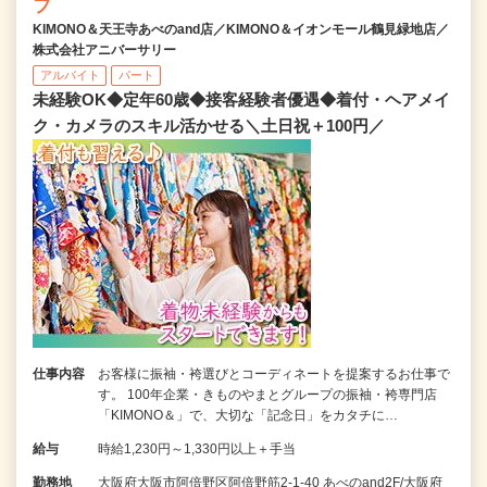
フ
KIMONO＆天王寺あべのand店／KIMONO＆イオンモール鶴見緑地店／
株式会社アニバーサリー
アルバイト
パート
未経験OK◆定年60歳◆接客経験者優遇◆着付・ヘアメイ
ク・カメラのスキル活かせる＼土日祝＋100円／
仕事内容
お客様に振袖・袴選びとコーディネートを提案するお仕事で
す。 100年企業・きものやまとグループの振袖・袴専門店
「KIMONO＆」で、大切な「記念日」をカタチに…
給与
時給1,230円～1,330円以上＋手当
勤務地
大阪府大阪市阿倍野区阿倍野筋2-1-40 あべのand2F/大阪府