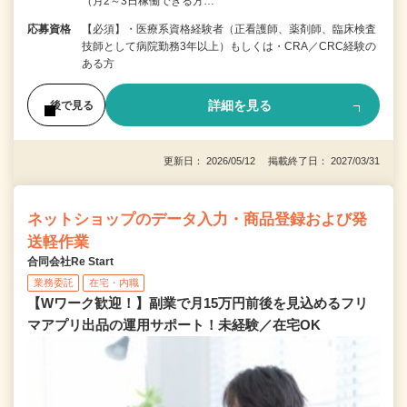
（月2～3日稼働できる方…
応募資格
【必須】・医療系資格経験者（正看護師、薬剤師、臨床検査
技師として病院勤務3年以上）もしくは・CRA／CRC経験の
ある方
詳細を見る
後で見る
更新日： 2026/05/12 掲載終了日： 2027/03/31
ネットショップのデータ入力・商品登録および発
送軽作業
合同会社Re Start
業務委託
在宅・内職
【Wワーク歓迎！】副業で月15万円前後を見込めるフリ
マアプリ出品の運用サポート！未経験／在宅OK