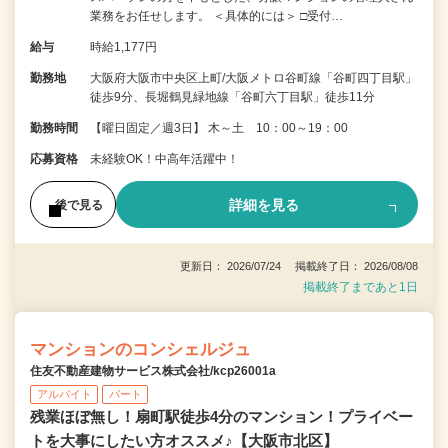
業務をお任せします。 ＜具体的には＞ □受付…
給与
時給1,177円
勤務地
大阪府大阪市中央区上町/大阪メトロ谷町線「谷町四丁目駅」
徒歩9分、長堀鶴見緑地線「谷町六丁目駅」徒歩11分
勤務時間
【曜日固定／週3日】 木～土 10：00～19：00
応募資格
未経験OK！中高年活躍中！
詳細を見る
後で見る
更新日： 2026/07/24 掲載終了日： 2026/08/08
掲載終了まであと1日
マンションのコンシェルジュ
住友不動産建物サービス株式会社/kcp26001a
アルバイト
パート
残業ほぼ無し！扇町駅徒歩4分のマンション！プライベー
トを大事にしたい方オススメ♪【大阪市北区】