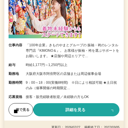
仕事内容
「100年企業」きものやまとグループの 振袖・袴のレンタル
専門店『KIMONO＆』。 お客様が振袖・袴を選ぶサポートを
お願いします。 ★店舗や周辺エリアで…
給与
時給1,177円～1,250円以上
勤務地
大阪府大阪市阿倍野区の店舗または周辺催事会場
勤務時間
9：00～18：00(実働8時間) ※日により相談可能 ★土日祝
のみ（催事開催の時期限定…
応募資格
接客・販売経験者歓迎／未経験の方もOK
詳細を見る
後で見る
更新日： 2026/07/27 掲載終了日： 2027/03/05