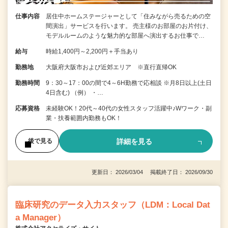
仕事内容
居住中ホームステージャーとして「住みながら売るための空
間演出」サービスを行います。 売主様のお部屋のお片付け、
モデルルームのような魅力的な部屋へ演出するお仕事で…
給与
時給1,400円～2,200円＋手当あり
勤務地
大阪府大阪市および近郊エリア ※直行直帰OK
勤務時間
9：30～17：00の間で4～6H勤務で応相談 ※月8日以上(土日
4日含む) （例） ・…
応募資格
未経験OK！20代～40代の女性スタッフ活躍中♪Wワーク・副
業・扶養範囲内勤務もOK！
詳細を見る
後で見る
更新日： 2026/03/04 掲載終了日： 2026/09/30
臨床研究のデータ入力スタッフ（LDM：Local Dat
a Manager）