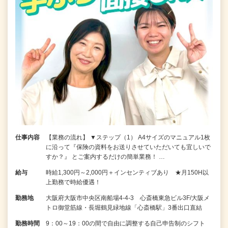
仕事内容
【業務の流れ】 ▼ステップ（1） A4サイズのマニュアル1枚
に沿って『保険の資料をお送りさせていただいても宜しいで
すか？』 とご案内するだけの簡単業務！ …
給与
時給1,300円～2,000円＋インセンティブあり ★月150H以
上勤務で時給優遇！
勤務地
大阪府大阪市中央区南船場4-4-3 心斎橋東急ビル3F/大阪メ
トロ御堂筋線・長堀鶴見緑地線「心斎橋駅」3番出口直結
勤務時間
9：00～19：00の間で自由に調整する自己申告制のシフト