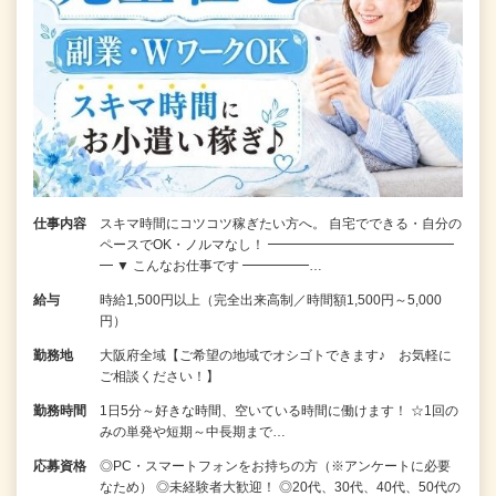
仕事内容
スキマ時間にコツコツ稼ぎたい方へ。 自宅でできる・自分の
ペースでOK・ノルマなし！ ━━━━━━━━━━━━━━
━ ▼ こんなお仕事です ━━━━━…
給与
時給1,500円以上（完全出来高制／時間額1,500円～5,000
円）
勤務地
大阪府全域【ご希望の地域でオシゴトできます♪ お気軽に
ご相談ください！】
勤務時間
1日5分～好きな時間、空いている時間に働けます！ ☆1回の
みの単発や短期～中長期まで…
応募資格
◎PC・スマートフォンをお持ちの方（※アンケートに必要
なため） ◎未経験者大歓迎！ ◎20代、30代、40代、50代の