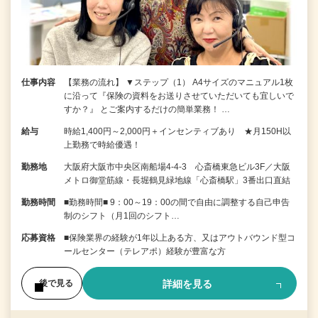
仕事内容
【業務の流れ】 ▼ステップ（1） A4サイズのマニュアル1枚
に沿って『保険の資料をお送りさせていただいても宜しいで
すか？』 とご案内するだけの簡単業務！ …
給与
時給1,400円～2,000円＋インセンティブあり ★月150H以
上勤務で時給優遇！
勤務地
大阪府大阪市中央区南船場4-4-3 心斎橋東急ビル3F／大阪
メトロ御堂筋線・長堀鶴見緑地線「心斎橋駅」3番出口直結
勤務時間
■勤務時間■ 9：00～19：00の間で自由に調整する自己申告
制のシフト（月1回のシフト…
応募資格
■保険業界の経験が1年以上ある方、又はアウトバウンド型コ
ールセンター（テレアポ）経験が豊富な方
詳細を見る
後で見る