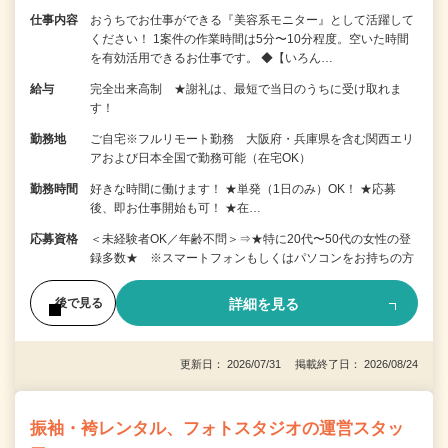
仕事内容
おうちでお仕事ができる『美容系モニター』として活躍して
ください！ 1案件の作業時間は5分〜10分程度。空いた時間
を有効活用できるお仕事です。 ◆【いろん…
給与
完全出来高制 ★謝礼は、最短で当日のうちに受け取れま
す！
勤務地
ご自宅※フルリモート勤務 大阪府・兵庫県を含む関西エリ
アおよび日本全国で勤務可能（在宅OK）
勤務時間
好きな時間に働けます！ ★単発（1日のみ）OK！ ★応募
後、即お仕事開始も可！ ★在…
応募資格
＜未経験者OK／年齢不問＞⇒★特に20代〜50代の女性の登
録多数★ ※スマートフォンもしくはパソコンをお持ちの方
詳細を見る
後で見る
更新日： 2026/07/31 掲載終了日： 2026/08/24
振袖・袴レンタル、フォトスタジオの運営スタッ