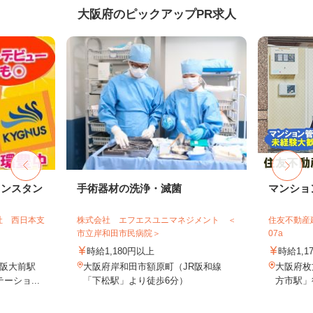
大阪府のピックアップPR求人
リンスタン
手術器材の洗浄・滅菌
マンショ
社 西日本支
株式会社 エフエスユニマネジメント ＜
住友不動産建
市立岸和田市民病院＞
07a
時給1,180円以上
時給1,1
阪大前駅
大阪府岸和田市額原町（JR阪和線
大阪府枚
ーショ...
「下松駅」より徒歩6分）
方市駅」