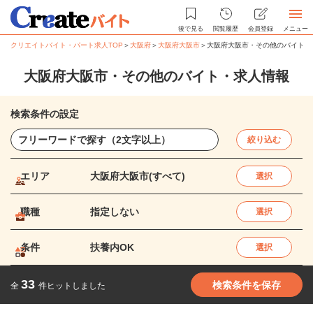
後で見る
閲覧履歴
会員登録
メニュー
クリエイトバイト・パート求人TOP
＞
大阪府
＞
大阪府大阪市
＞
大阪府大阪市・その他のバイト・
大阪府大阪市・その他のバイト・求人情報
検索条件の設定
絞り込む
エリア
大阪府大阪市(すべて)
選択
職種
指定しない
選択
条件
扶養内OK
選択
33
検索条件を保存
全
件ヒットしました