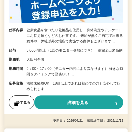
仕事内容
健康食品を食べたり化粧品を使用し、身体測定やアンケート
にお答え頂くなどのお仕事です。 来所が無くご自宅で出来る
案件や、弊社以外の場所で実施する案件もございます…
給与
5,000円以上（1回のモニター参加につき） ※完全出来高制
勤務地
大阪府全域
勤務時間
9：00～17：00（モニター内容により異なります） 好きな時
間＆タイミングで勤務OK！…
応募資格
治験未経験OK 18歳以上であれば初めての方も安心して始
められます！
詳細を見る
後で見る
更新日： 2026/07/21 掲載終了日： 2026/11/13