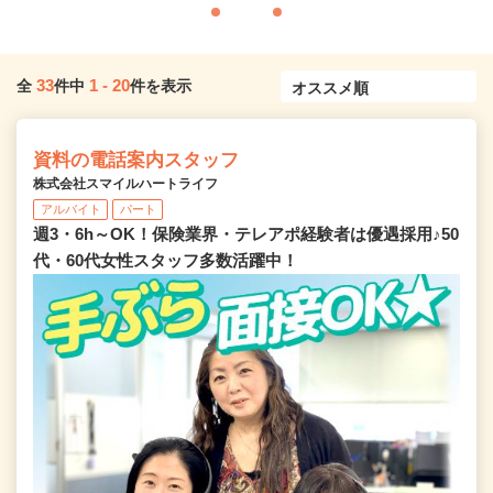
33
1
-
20
全
件中
件を表示
資料の電話案内スタッフ
株式会社スマイルハートライフ
アルバイト
パート
週3・6h～OK！保険業界・テレアポ経験者は優遇採用♪50
代・60代女性スタッフ多数活躍中！