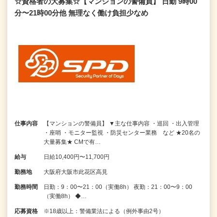
☆資格者の大募集☆【マンションの警備員】 日勤 9時00
分〜21時00分他 無理なく働け負担少なめ
仕事内容
【マンションの警備員】 ▼主な仕事内容 ・巡回 ・出入管理
・座哨 ・モニター監視 ・防災センター業務 など ★20名の
大量募集★ CMで有…
給与
日給10,400円〜11,700円
勤務地
大阪府大阪市此花区高見
勤務時間
日勤：9：00〜21：00（実働8h） 夜勤：21：00〜9：00
（実働8h） ◆…
応募資格
※18歳以上：警備業法による（例外事由2号）