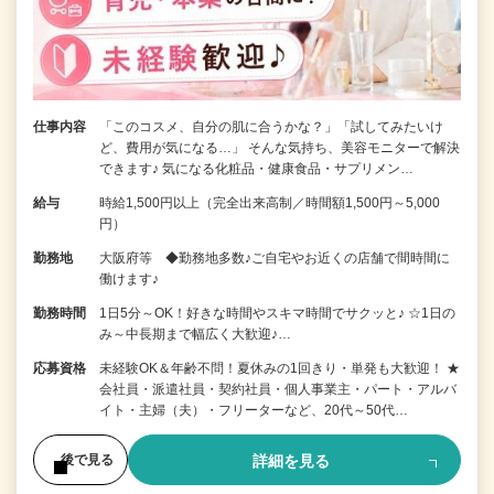
仕事内容
「このコスメ、自分の肌に合うかな？」「試してみたいけ
ど、費用が気になる…」 そんな気持ち、美容モニターで解決
できます♪ 気になる化粧品・健康食品・サプリメン…
給与
時給1,500円以上（完全出来高制／時間額1,500円～5,000
円）
勤務地
大阪府等 ◆勤務地多数♪ご自宅やお近くの店舗で間時間に
働けます♪
勤務時間
1日5分～OK！好きな時間やスキマ時間でサクッと♪ ☆1日の
み～中長期まで幅広く大歓迎♪…
応募資格
未経験OK＆年齢不問！夏休みの1回きり・単発も大歓迎！ ★
会社員・派遣社員・契約社員・個人事業主・パート・アルバ
イト・主婦（夫）・フリーターなど、20代～50代…
詳細を見る
後で見る