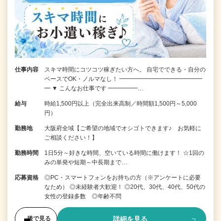
仕事内容
スキマ時間にコツコツ稼ぎたい方へ。 自宅でできる・自分の
ペースでOK・ノルマなし！ ━━━━━━━━━━━━━━
━ ▼ こんなお仕事です ━━━━━…
給与
時給1,500円以上（完全出来高制／時間額1,500円～5,000
円）
勤務地
大阪府全域【ご希望の地域でオシゴトできます♪ お気軽に
ご相談ください！】
勤務時間
1日5分～好きな時間、空いている時間に働けます！ ☆1回の
みの単発や短期～中長期まで…
応募資格
◎PC・スマートフォンをお持ちの方（※アンケートに必要
なため） ◎未経験者大歓迎！ ◎20代、30代、40代、50代の
女性の登録多数 ◎年齢不問
詳細を見る
後で見る