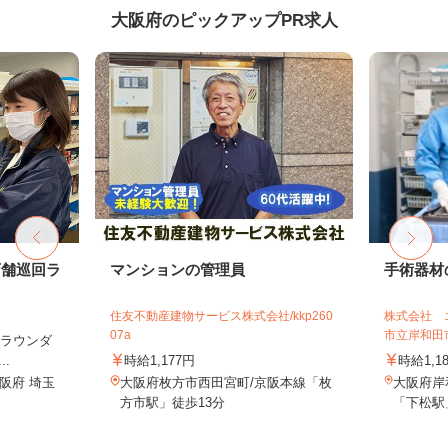
大阪府のピックアップPR求人
店舗巡回ラ
マンションの管理員
手術器材
住友不動産建物サービス株式会社/kkp260
株式会社 
07a
市立岸和田
（ラウンダ
.
時給1,177円
時給1,1
阪府 埼玉
大阪府枚方市西田宮町/京阪本線「枚
大阪府岸
方市駅」徒歩13分
「下松駅