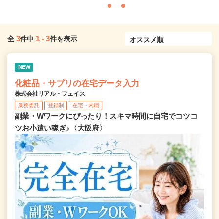
3
1
-
3
全
件中
件を表示
NEW
化粧品・サプリの在宅データ入力
株式会社リアル・フェイス
業務委託
登録制
在宅・内職
副業・Wワークにぴったり！スキマ時間に自宅でコツコ
ツお小遣い稼ぎ♪〈大阪府〉