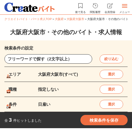
後で見る
閲覧履歴
会員登録
メニュー
クリエイトバイト・パート求人TOP
＞
大阪府
＞
大阪府大阪市
＞
大阪府大阪市・その他のバイト・
大阪府大阪市・その他のバイト・求人情報
検索条件の設定
絞り込む
エリア
大阪府大阪市(すべて)
選択
職種
指定しない
選択
条件
日雇い
選択
3
検索条件を保存
全
件ヒットしました