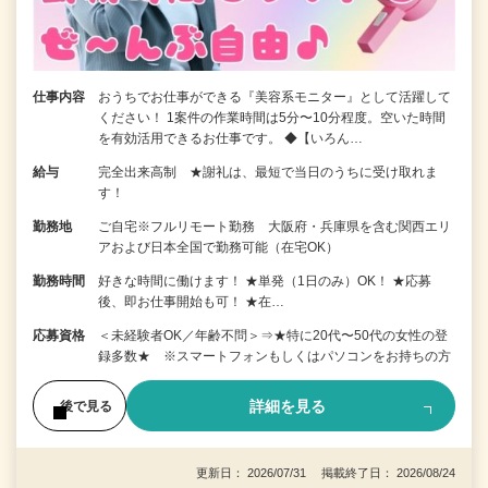
仕事内容
おうちでお仕事ができる『美容系モニター』として活躍して
ください！ 1案件の作業時間は5分〜10分程度。空いた時間
を有効活用できるお仕事です。 ◆【いろん…
給与
完全出来高制 ★謝礼は、最短で当日のうちに受け取れま
す！
勤務地
ご自宅※フルリモート勤務 大阪府・兵庫県を含む関西エリ
アおよび日本全国で勤務可能（在宅OK）
勤務時間
好きな時間に働けます！ ★単発（1日のみ）OK！ ★応募
後、即お仕事開始も可！ ★在…
応募資格
＜未経験者OK／年齢不問＞⇒★特に20代〜50代の女性の登
録多数★ ※スマートフォンもしくはパソコンをお持ちの方
詳細を見る
後で見る
更新日： 2026/07/31 掲載終了日： 2026/08/24