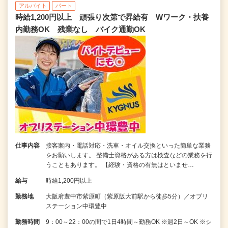
アルバイト
パート
時給1,200円以上 頑張り次第で昇給有 Wワーク・扶養
内勤務OK 残業なし バイク通勤OK
仕事内容
接客案内・電話対応・洗車・オイル交換といった簡単な業務
をお願いします。 整備士資格がある方は検査などの業務を行
うこともあります。 【経験・資格の有無はといませ…
給与
時給1,200円以上
勤務地
大阪府豊中市紫原町（紫原阪大前駅から徒歩5分）／オブリ
ステーション中環豊中
勤務時間
9：00～22：00の間で1日4時間～勤務OK ※週2日～OK ※シ