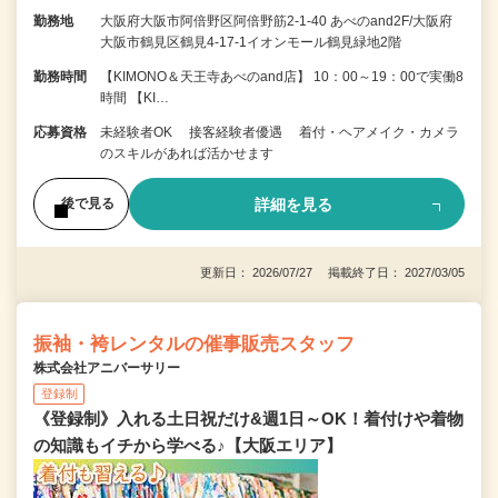
勤務地
大阪府大阪市阿倍野区阿倍野筋2-1-40 あべのand2F/大阪府
大阪市鶴見区鶴見4-17-1イオンモール鶴見緑地2階
勤務時間
【KIMONO＆天王寺あべのand店】 10：00～19：00で実働8
時間 【KI…
応募資格
未経験者OK 接客経験者優遇 着付・ヘアメイク・カメラ
のスキルがあれば活かせます
詳細を見る
後で見る
更新日： 2026/07/27 掲載終了日： 2027/03/05
振袖・袴レンタルの催事販売スタッフ
株式会社アニバーサリー
登録制
《登録制》入れる土日祝だけ&週1日～OK！着付けや着物
の知識もイチから学べる♪【大阪エリア】