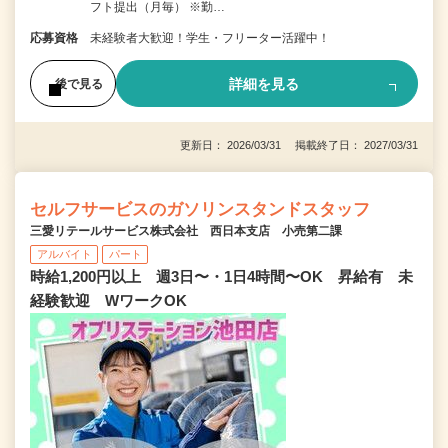
フト提出（月毎） ※勤…
応募資格
未経験者大歓迎！学生・フリーター活躍中！
詳細を見る
後で見る
更新日： 2026/03/31 掲載終了日： 2027/03/31
セルフサービスのガソリンスタンドスタッフ
三愛リテールサービス株式会社 西日本支店 小売第二課
アルバイト
パート
時給1,200円以上 週3日〜・1日4時間〜OK 昇給有 未
経験歓迎 WワークOK