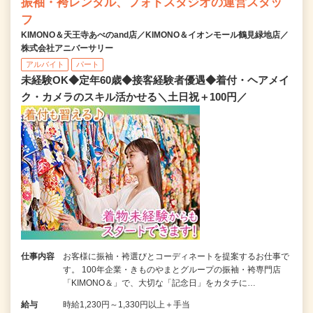
振袖・袴レンタル、フォトスタジオの運営スタッ
フ
KIMONO＆天王寺あべのand店／KIMONO＆イオンモール鶴見緑地店／
株式会社アニバーサリー
アルバイト
パート
未経験OK◆定年60歳◆接客経験者優遇◆着付・ヘアメイ
ク・カメラのスキル活かせる＼土日祝＋100円／
仕事内容
お客様に振袖・袴選びとコーディネートを提案するお仕事で
す。 100年企業・きものやまとグループの振袖・袴専門店
「KIMONO＆」で、大切な「記念日」をカタチに…
給与
時給1,230円～1,330円以上＋手当