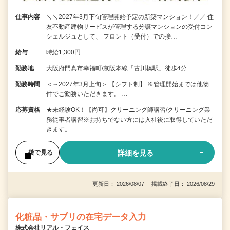
仕事内容
＼＼2027年3月下旬管理開始予定の新築マンション！／／ 住
友不動産建物サービスが管理する分譲マンションの受付コン
シェルジュとして、 フロント（受付）での接…
給与
時給1,300円
勤務地
大阪府門真市幸福町/京阪本線「古川橋駅」徒歩4分
勤務時間
＜～2027年3月上旬＞ 【シフト制】 ※管理開始までは他物
件でご勤務いただきます。 …
応募資格
★未経験OK！【尚可】クリーニング師講習/クリーニング業
務従事者講習※お持ちでない方には入社後に取得していただ
きます。
詳細を見る
後で見る
更新日： 2026/08/07 掲載終了日： 2026/08/29
化粧品・サプリの在宅データ入力
株式会社リアル・フェイス