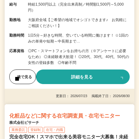
給与
時給1,500円以上（完全出来高制／時間額1,500円～5,000
円）
勤務地
大阪府全域【ご希望の地域でオシゴトできます♪ お気軽に
ご相談ください！】
勤務時間
1日5分～好きな時間、空いている時間に働けます！ ☆1回の
みの単発や短期～中長期まで…
応募資格
◎PC・スマートフォンをお持ちの方（※アンケートに必要
なため） ◎未経験者大歓迎！ ◎20代、30代、40代、50代の
女性の登録多数 ◎年齢不問
詳細を見る
後で見る
更新日： 2026/07/23 掲載終了日： 2026/08/30
化粧品などに関する在宅調査員・在宅モニター
株式会社ビサーチ
業務委託
登録制
在宅・内職
完全在宅OK！スマホで出来る美容モニター大募集！未経