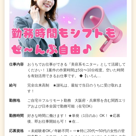
仕事内容
おうちでお仕事ができる『美容系モニター』として活躍して
ください！ 1案件の作業時間は5分〜10分程度。空いた時間
を有効活用できるお仕事です。 ◆【いろん…
給与
完全出来高制 ★謝礼は、最短で当日のうちに受け取れま
す！
勤務地
ご自宅※フルリモート勤務 大阪府・兵庫県を含む関西エリ
アおよび日本全国で勤務可能（在宅OK）
勤務時間
好きな時間に働けます！ ★単発（1日のみ）OK！ ★応募
後、即お仕事開始も可！ ★在…
応募資格
＜未経験者OK／年齢不問＞⇒★特に20代〜50代の女性の登