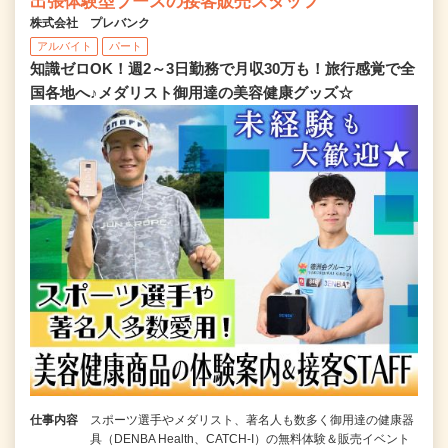
出張体験型ブースの接客販売スタッフ
株式会社 プレバンク
アルバイト
パート
知識ゼロOK！週2～3日勤務で月収30万も！旅行感覚で全
国各地へ♪メダリスト御用達の美容健康グッズ☆
仕事内容
スポーツ選手やメダリスト、著名人も数多く御用達の健康器
具（DENBA Health、CATCH-I）の無料体験＆販売イベント