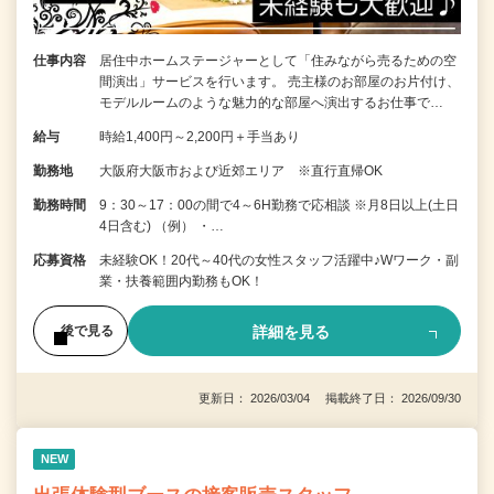
仕事内容
居住中ホームステージャーとして「住みながら売るための空
間演出」サービスを行います。 売主様のお部屋のお片付け、
モデルルームのような魅力的な部屋へ演出するお仕事で…
給与
時給1,400円～2,200円＋手当あり
勤務地
大阪府大阪市および近郊エリア ※直行直帰OK
勤務時間
9：30～17：00の間で4～6H勤務で応相談 ※月8日以上(土日
4日含む) （例） ・…
応募資格
未経験OK！20代～40代の女性スタッフ活躍中♪Wワーク・副
業・扶養範囲内勤務もOK！
詳細を見る
後で見る
更新日： 2026/03/04 掲載終了日： 2026/09/30
NEW