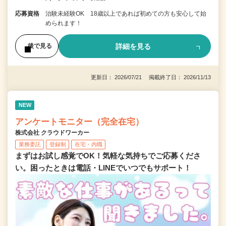
応募資格
治験未経験OK 18歳以上であれば初めての方も安心して始
められます！
詳細を見る
後で見る
更新日： 2026/07/21 掲載終了日： 2026/11/13
NEW
アンケートモニター（完全在宅）
株式会社 クラウドワーカー
業務委託
登録制
在宅・内職
まずはお試し感覚でOK！気軽な気持ちでご応募くださ
い。困ったときは電話・LINEでいつでもサポート！