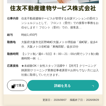
仕事内容
住友不動産建物サービスが管理する分譲マンションの受付コ
ンシェルジュとして、 フロント（受付）での接客や事務をお
任せします！ フロント（受付）での、接客及…
給与
時給1,450円
勤務地
大阪府大阪市北区野崎町/大阪メトロ堺筋線「扇町駅」徒歩4
分、大阪メトロ谷町線「東梅田駅」徒歩10分
勤務時間
【シフト制／週4～5日】 8：00～21：00の間でシフト制 □勤
務時間一例 （…
応募資格
★未経験OK！女性スタッフ活躍中！【尚可】クリーニング
師講習/クリーニング業務従事者講習※お持ちでない方には入
社後に取得していただきます。
詳細を見る
後で見る
更新日： 2026/08/07 掲載終了日： 2026/08/29