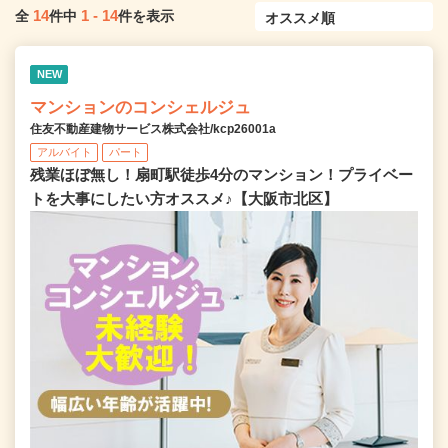
14
1
-
14
全
件中
件を表示
NEW
マンションのコンシェルジュ
住友不動産建物サービス株式会社/kcp26001a
アルバイト
パート
残業ほぼ無し！扇町駅徒歩4分のマンション！プライベー
トを大事にしたい方オススメ♪【大阪市北区】