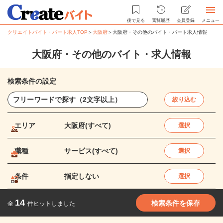
後で見る
閲覧履歴
会員登録
メニュー
クリエイトバイト・パート求人TOP
＞
大阪府
＞
大阪府・その他のバイト・パート求人情報
大阪府・その他のバイト・求人情報
検索条件の設定
絞り込む
エリア
大阪府(すべて)
選択
職種
サービス(すべて)
選択
条件
指定しない
選択
14
検索条件を保存
全
件ヒットしました