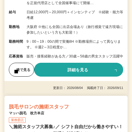
を正規代理店として全国催事場にて開催…
給与
日給12,000円～20,000円＋インセンティブ ※経験・能力等
考慮
勤務地
大阪府 ※他にも全国に出店会場あり（旅行感覚で遠方現場に
参加したいという方も大歓迎！）
勤務時間
9：00～19：00の間で実働8H ※勤務場所によって異なりま
す。 ※週2～3日程度か…
応募資格
販売・接客経験がある方／30歳～58歳の男女スタッフ活躍中
詳細を見る
後で見る
更新日： 2026/08/04 掲載終了日： 2026/09/11
脱毛サロンの施術スタッフ
マッハ脱毛 枚方本店
業務委託
＼施術スタッフ大募集♪／ シフト自由だから働きやすい！