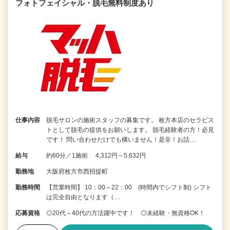
フォトフェイシャル・脱毛無料制度あり
仕事内容
脱毛サロンの施術スタッフの募集です。 枚方本店のセラピス
トとして脱毛の提供をお願いします。 脱毛経験者の方！必見
です！ 問い合わせだけでも構いません！是非！お話…
給与
約60分／1施術 4,312円～5,632円
勤務地
大阪府枚方市西招提町
勤務時間
【営業時間】 10：00～22：00 (時間内でシフト制) シフト
は完全自由となります（…
応募資格
◎20代～40代の方活躍中です！ ◎未経験・無資格OK！