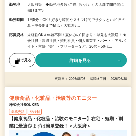
勤務地
大阪府等 ◆勤務地多数♪ご自宅やお近くの店舗で間時間に
働けます♪
勤務時間
1日5分～OK！好きな時間やスキマ時間でサクッと♪ ☆1日の
み～中長期まで幅広く大歓迎♪…
応募資格
未経験OK＆年齢不問！夏休みの1回きり・単発も大歓迎！ ★
会社員・派遣社員・契約社員・個人事業主・パート・アルバ
イト・主婦（夫）・フリーターなど、20代～50代…
詳細を見る
後で見る
更新日： 2026/08/05 掲載終了日： 2026/08/30
健康食品・化粧品・治験等のモニター
株式会社SOUKEN
業務委託
登録制
【健康食品・化粧品・治験のモニター】在宅・短期・副
業に最適◎まずは簡単登録！＜大阪府＞