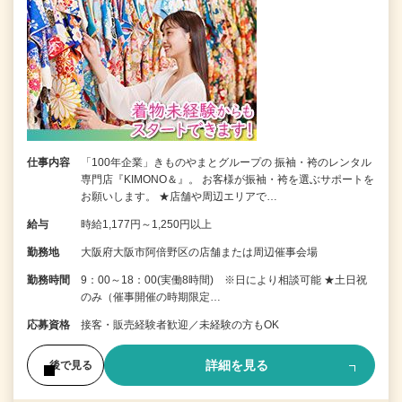
仕事内容
「100年企業」きものやまとグループの 振袖・袴のレンタル
専門店『KIMONO＆』。 お客様が振袖・袴を選ぶサポートを
お願いします。 ★店舗や周辺エリアで…
給与
時給1,177円～1,250円以上
勤務地
大阪府大阪市阿倍野区の店舗または周辺催事会場
勤務時間
9：00～18：00(実働8時間) ※日により相談可能 ★土日祝
のみ（催事開催の時期限定…
応募資格
接客・販売経験者歓迎／未経験の方もOK
詳細を見る
後で見る