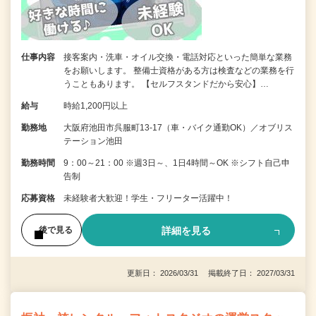
仕事内容
接客案内・洗車・オイル交換・電話対応といった簡単な業務
をお願いします。 整備士資格がある方は検査などの業務を行
うこともあります。 【セルフスタンドだから安心】…
給与
時給1,200円以上
勤務地
大阪府池田市呉服町13-17（車・バイク通勤OK）／オブリス
テーション池田
勤務時間
9：00～21：00 ※週3日～、1日4時間～OK ※シフト自己申
告制
応募資格
未経験者大歓迎！学生・フリーター活躍中！
詳細を見る
後で見る
更新日： 2026/03/31 掲載終了日： 2027/03/31