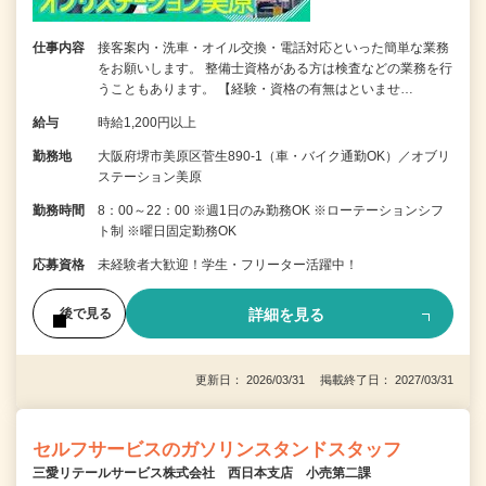
仕事内容
接客案内・洗車・オイル交換・電話対応といった簡単な業務
をお願いします。 整備士資格がある方は検査などの業務を行
うこともあります。 【経験・資格の有無はといませ…
給与
時給1,200円以上
勤務地
大阪府堺市美原区菅生890-1（車・バイク通勤OK）／オブリ
ステーション美原
勤務時間
8：00～22：00 ※週1日のみ勤務OK ※ローテーションシフ
ト制 ※曜日固定勤務OK
応募資格
未経験者大歓迎！学生・フリーター活躍中！
詳細を見る
後で見る
更新日： 2026/03/31 掲載終了日： 2027/03/31
セルフサービスのガソリンスタンドスタッフ
三愛リテールサービス株式会社 西日本支店 小売第二課