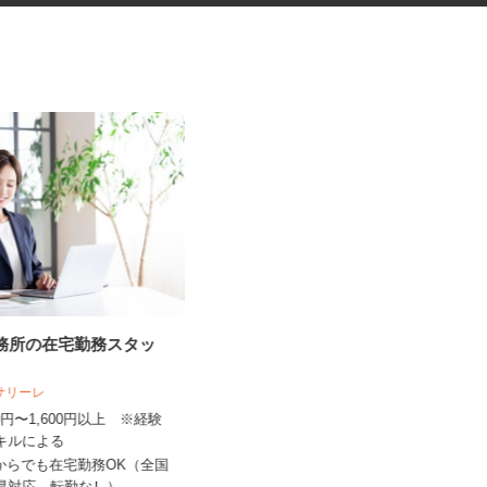
事務所の在宅勤務スタッ
手術器材の洗浄・滅菌
人サリーレ
株式会社 エフエスユニマネジメント
＜市立岸和田市民病院＞
300円〜1,600円以上 ※経験
スキルによる
時給1,180円以上