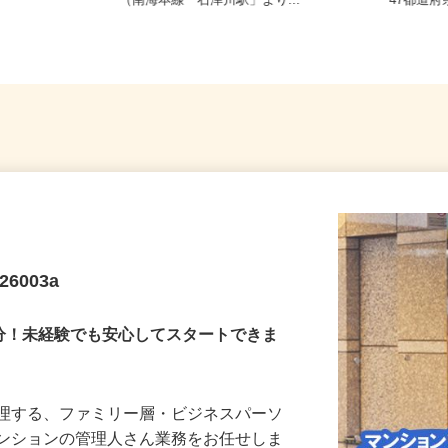
JR阪和線
大阪府堺市西区浜寺石津町西2-4-10
全国ど
）
（南海本線「石津川駅」より...
47都
6003a
5分！未経験でも安心してスタートできま
管理する、ファミリー層・ビジネスパーソ