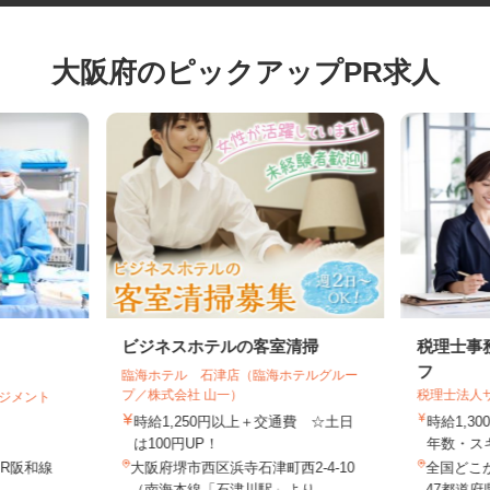
大阪府のピックアップPR求人
ビジネスホテルの客室清掃
税理士
フ
臨海ホテル 石津店（臨海ホテルグルー
プ／株式会社 山一）
税理士法
マネジメント
時給1,250円以上＋交通費 ☆土日
時給1,
は100円UP！
年数・