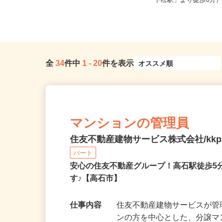
全国どこからでも在宅勤務OK（全国
大阪府岸和田市額原町（
47都道府県対応、転勤なし）
「下松駅」より徒歩6分
全
34
件中
1
-
20
件を表示
マンションの管理員
住友不動産建物サービス株式会社/kkp2
パート
安心の住友不動産グループ！高石駅徒歩
す♪【高石市】
仕事内容
住友不動産建物サービスが