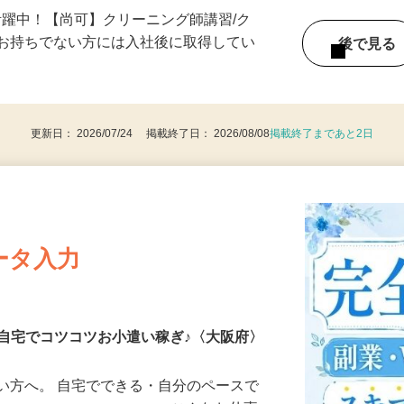
00～21：00の間でシフト制 □勤務時間一
活躍中！【尚可】クリーニング師講習/ク
※お持ちでない方には入社後に取得してい
後で見
更新日： 2026/07/24 掲載終了日： 2026/08/08
掲載終了まであと2日
ータ入力
自宅でコツコツお小遣い稼ぎ♪〈大阪府〉