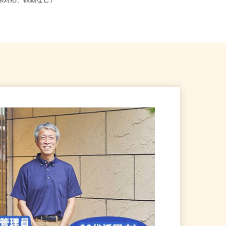
こからでも在宅勤務OK（全国
大阪府岸和田市額原町（JR阪和線
道府県対応、転勤なし）
「下松駅」より徒歩6分）