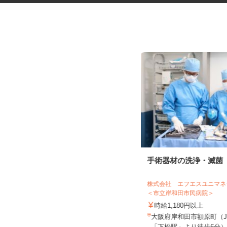
税理士事務所の在宅勤務スタッ
手術器材の洗浄・滅菌
フ
税理士法人サリーレ
株式会社 エフエスユニ
＜市立岸和田市民病院＞
時給1,300円〜1,600円以上 ※経験
年数・スキルによる
時給1,180円以上