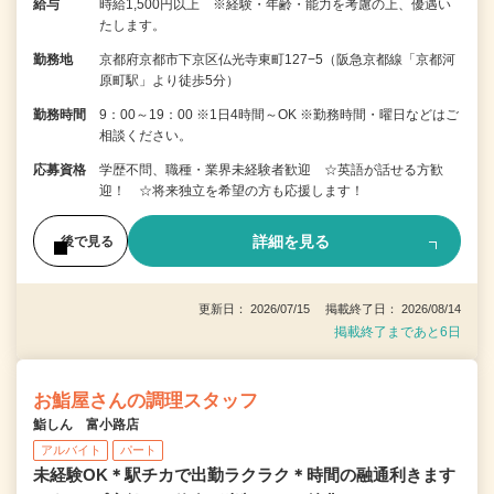
給与
時給1,500円以上 ※経験・年齢・能力を考慮の上、優遇い
たします。
勤務地
京都府京都市下京区仏光寺東町127−5（阪急京都線「京都河
原町駅」より徒歩5分）
勤務時間
9：00～19：00 ※1日4時間～OK ※勤務時間・曜日などはご
相談ください。
応募資格
学歴不問、職種・業界未経験者歓迎 ☆英語が話せる方歓
迎！ ☆将来独立を希望の方も応援します！
詳細を見る
後で見る
更新日： 2026/07/15 掲載終了日： 2026/08/14
掲載終了まであと6日
お鮨屋さんの調理スタッフ
鮨しん 富小路店
アルバイト
パート
未経験OK＊駅チカで出勤ラクラク＊時間の融通利きます