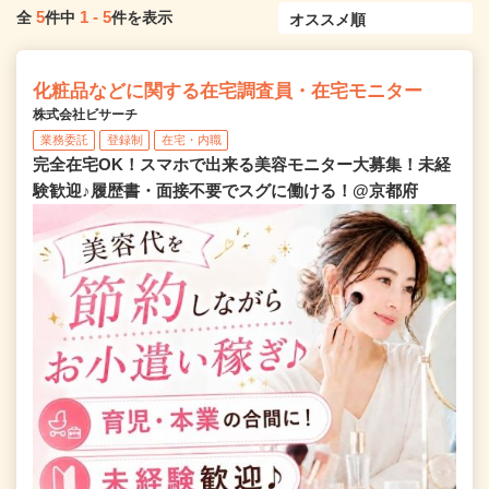
5
1
-
5
全
件中
件を表示
化粧品などに関する在宅調査員・在宅モニター
株式会社ビサーチ
業務委託
登録制
在宅・内職
完全在宅OK！スマホで出来る美容モニター大募集！未経
験歓迎♪履歴書・面接不要でスグに働ける！@京都府