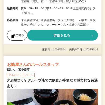
京都線「烏丸」駅・「京都河原町」駅より徒歩5分）
勤務時間
[1]9：00～18：00 [2]13：00～22：00 ※上記時間内でシフ
ト制 ※…
応募資格
未経験者歓迎、経験者優遇（ブランクOK） ★学生（高校
生〜大学生）さん・フリーターさん・主婦さん活躍中
詳細を見る
後で見る
更新日： 2026/06/01 掲載終了日： 2026/10/16
お鮨屋さんのホールスタッフ
鮨しん 富小路店
アルバイト
パート
未経験OK☆ グループ店での飲食が半額など魅力的な待遇
あり♪