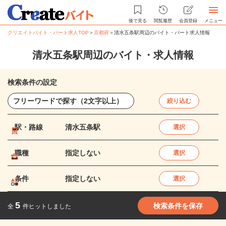
後で見る
閲覧履歴
会員登録
メニュー
クリエイトバイト・パート求人TOP
＞
京都府
＞
清水五条駅周辺のバイト・パート求人情報
清水五条駅周辺のバイト・求人情報
検索条件の設定
絞り込む
駅・路線
清水五条駅
選択
職種
指定しない
選択
条件
指定しない
選択
5
検索条件を保存
全
件ヒットしました