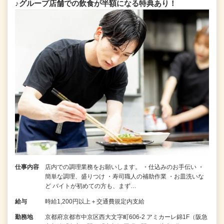
♪グループ店舗での飲食が半額になる特典あり！
仕事内容
店内での調理業務をお願いします。 ・仕込みのお手伝い ・
簡単な調理、盛りつけ ・寿司職人の補助作業 ・お皿洗いな
ど バイトが初めての方も、まず…
給与
時給1,200円以上＋交通費規定内支給
勤務地
京都府京都市中京区西大文字町606-2 アミカーレ錦1F（阪急