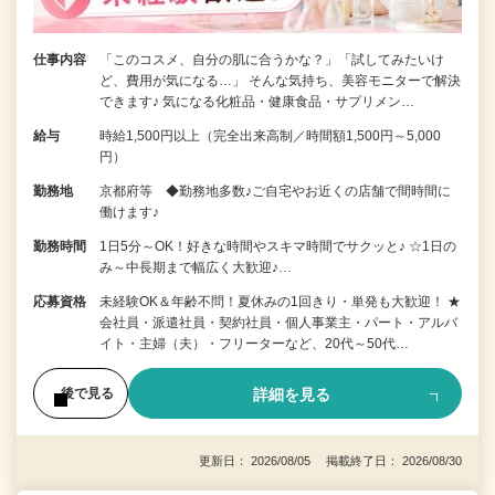
仕事内容
「このコスメ、自分の肌に合うかな？」「試してみたいけ
ど、費用が気になる…」 そんな気持ち、美容モニターで解決
できます♪ 気になる化粧品・健康食品・サプリメン…
給与
時給1,500円以上（完全出来高制／時間額1,500円～5,000
円）
勤務地
京都府等 ◆勤務地多数♪ご自宅やお近くの店舗で間時間に
働けます♪
勤務時間
1日5分～OK！好きな時間やスキマ時間でサクッと♪ ☆1日の
み～中長期まで幅広く大歓迎♪…
応募資格
未経験OK＆年齢不問！夏休みの1回きり・単発も大歓迎！ ★
会社員・派遣社員・契約社員・個人事業主・パート・アルバ
イト・主婦（夫）・フリーターなど、20代～50代…
詳細を見る
後で見る
更新日： 2026/08/05 掲載終了日： 2026/08/30