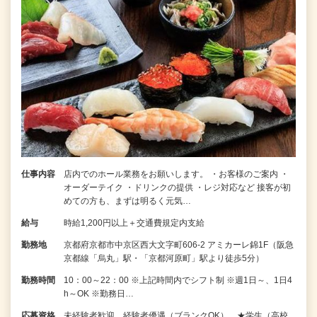
仕事内容
店内でのホール業務をお願いします。 ・お客様のご案内 ・
オーダーテイク ・ドリンクの提供 ・レジ対応など 接客が初
めての方も、まずは明るく元気…
給与
時給1,200円以上＋交通費規定内支給
勤務地
京都府京都市中京区西大文字町606-2 アミカーレ錦1F（阪急
京都線「烏丸」駅・「京都河原町」駅より徒歩5分）
勤務時間
10：00～22：00 ※上記時間内でシフト制 ※週1日～、1日4
h～OK ※勤務日…
応募資格
未経験者歓迎、経験者優遇（ブランクOK） ★学生（高校