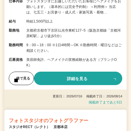
仕事内容
フォトスタジオにお越しいただいたお客様にヘアメイクをお
願いします。（基本的には完全予約制） ＜利用例＞ 当店
は、七五三・お宮参り・成人式・家族写真・着物…
給与
時給1,500円以上
勤務地
京都府京都市下京区仏光寺東町127−5（阪急京都線「京都河
原町駅」より徒歩5分）
勤務時間
9：00～18：00 ※1日4時間～OK ※勤務時間・曜日などはご
相談ください。
応募資格
美容師免許、ヘアメイクの実務経験がある方（ブランクO
K）
詳細を見る
後で見る
更新日： 2026/07/16 掲載終了日： 2026/08/14
掲載終了まであと6日
フォトスタジオのフォトグラファー
スタジオRECT（レクト） 京都本店