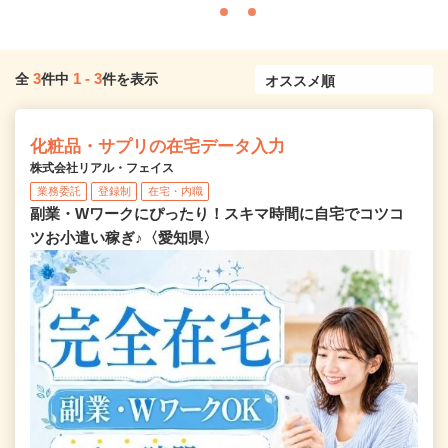
3
1
-
3
全
件中
件を表示
化粧品・サプリの在宅データ入力
株式会社リアル・フェイス
業務委託
登録制
在宅・内職
副業・Wワークにぴったり！スキマ時間に自宅でコツコ
ツお小遣い稼ぎ♪〈愛知県〉