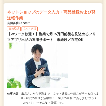
ネットショップのデータ入力・商品登録および発
送軽作業
合同会社Re Start
業務委託
在宅・内職
【Wワーク歓迎！】副業で月15万円前後を見込めるフリ
マアプリ出品の運用サポート！未経験／在宅OK
仕事内容
出品入力から発送まで！ ネット通販の仕組みが学べる◎ ＼2
0〜40代の男性が活躍中／ 「毎月の給料に“あと少し”プラス
したい！」 ⇒そんな〈目標〉を…