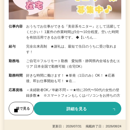
仕事内容
おうちでお仕事ができる『美容系モニター』として活躍して
ください！ 1案件の作業時間は5分〜10分程度。空いた時間
を有効活用できるお仕事です。 ◆【いろん…
給与
完全出来高制 ★謝礼は、最短で当日のうちに受け取れま
す！
勤務地
ご自宅※フルリモート勤務 愛知県・静岡県内全域を含むエ
リア 日本全国で勤務可能（在宅OK）
勤務時間
好きな時間に働けます！ ★単発（1日のみ）OK！ ★応募
後、即お仕事開始も可！ ★在…
応募資格
＜未経験者OK／年齢不問＞⇒★特に20代〜50代の女性の登
録多数★ ※スマートフォンもしくはパソコンをお持ちの方
詳細を見る
後で見る
更新日： 2026/07/31 掲載終了日： 2026/08/24