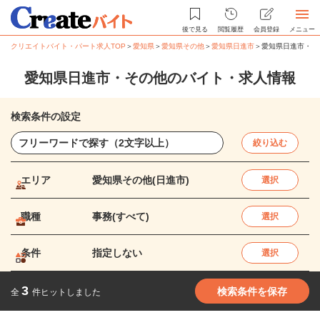
後で見る
閲覧履歴
会員登録
メニュー
クリエイトバイト・パート求人TOP
＞
愛知県
＞
愛知県その他
＞
愛知県日進市
＞
愛知県日進市・そ
愛知県日進市・その他のバイト・求人情報
検索条件の設定
絞り込む
エリア
愛知県その他(日進市)
選択
職種
事務(すべて)
選択
条件
指定しない
選択
3
検索条件を保存
全
件ヒットしました