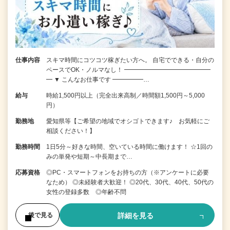
仕事内容
スキマ時間にコツコツ稼ぎたい方へ。 自宅でできる・自分の
ペースでOK・ノルマなし！ ━━━━━━━━━━━━━━
━ ▼ こんなお仕事です ━━━━━…
給与
時給1,500円以上（完全出来高制／時間額1,500円～5,000
円）
勤務地
愛知県等【ご希望の地域でオシゴトできます♪ お気軽にご
相談ください！】
勤務時間
1日5分～好きな時間、空いている時間に働けます！ ☆1回の
みの単発や短期～中長期まで…
応募資格
◎PC・スマートフォンをお持ちの方（※アンケートに必要
なため） ◎未経験者大歓迎！ ◎20代、30代、40代、50代の
女性の登録多数 ◎年齢不問
詳細を見る
後で見る