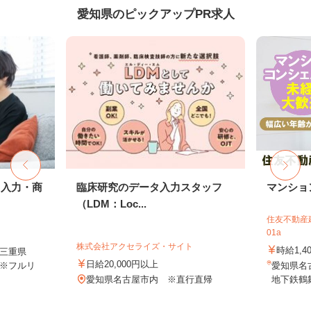
愛知県のピックアップPR求人
タ入力・商
臨床研究のデータ入力スタッフ
マンショ
（LDM：Loc...
住友不動産建
01a
株式会社アクセライズ・サイト
時給1,4
三重県
日給20,000円以上
※フルリ
愛知県名
愛知県名古屋市内 ※直行直帰
地下鉄鶴