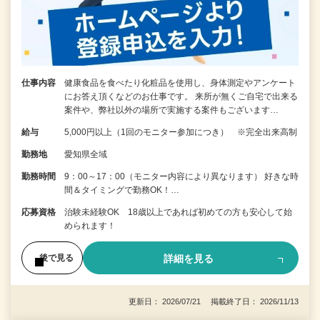
仕事内容
健康食品を食べたり化粧品を使用し、身体測定やアンケート
にお答え頂くなどのお仕事です。 来所が無くご自宅で出来る
案件や、弊社以外の場所で実施する案件もございます…
給与
5,000円以上（1回のモニター参加につき） ※完全出来高制
勤務地
愛知県全域
勤務時間
9：00～17：00（モニター内容により異なります） 好きな時
間＆タイミングで勤務OK！…
応募資格
治験未経験OK 18歳以上であれば初めての方も安心して始
められます！
詳細を見る
後で見る
更新日： 2026/07/21 掲載終了日： 2026/11/13