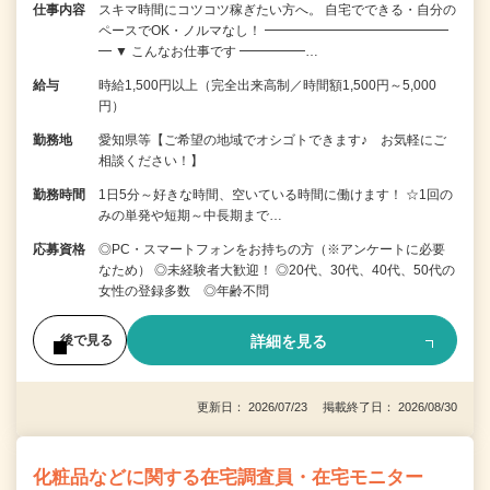
仕事内容
スキマ時間にコツコツ稼ぎたい方へ。 自宅でできる・自分の
ペースでOK・ノルマなし！ ━━━━━━━━━━━━━━
━ ▼ こんなお仕事です ━━━━━…
給与
時給1,500円以上（完全出来高制／時間額1,500円～5,000
円）
勤務地
愛知県等【ご希望の地域でオシゴトできます♪ お気軽にご
相談ください！】
勤務時間
1日5分～好きな時間、空いている時間に働けます！ ☆1回の
みの単発や短期～中長期まで…
応募資格
◎PC・スマートフォンをお持ちの方（※アンケートに必要
なため） ◎未経験者大歓迎！ ◎20代、30代、40代、50代の
女性の登録多数 ◎年齢不問
詳細を見る
後で見る
更新日： 2026/07/23 掲載終了日： 2026/08/30
化粧品などに関する在宅調査員・在宅モニター