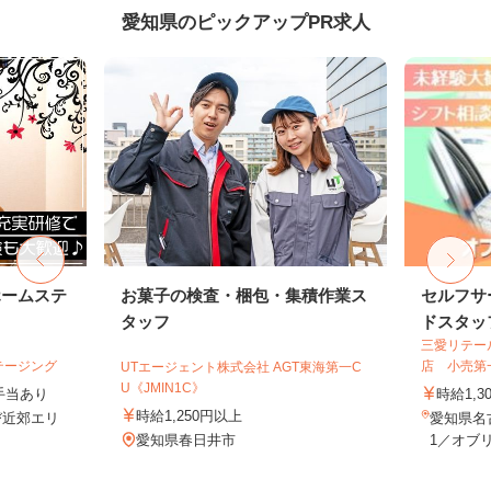
愛知県のピックアップPR求人
ホームステ
お菓子の検査・梱包・集積作業ス
セルフサ
タッフ
ドスタッ
三愛リテー
テージング
店 小売第
UTエージェント株式会社 AGT東海第一C
U《JMIN1C》
＋手当あり
時給1,3
時給1,250円以上
び近郊エリ
愛知県名
愛知県春日井市
1／オブリ