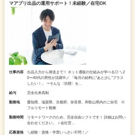
マアプリ出品の運用サポート！未経験／在宅OK
仕事内容
出品入力から発送まで！ ネット通販の仕組みが学べる◎ ＼2
0〜40代の男性が活躍中／ 「毎月の給料に“あと少し”プラス
したい！」 ⇒そんな〈目標〉を…
給与
完全出来高制
勤務地
愛知県、滋賀県、京都府、奈良県、和歌山県内のご自宅 ※
フルリモート勤務
勤務時間
リモートワークのため、完全自由シフトです！ 詳細はお問い
合わせください。 ＜会社営…
応募資格
＼経験・資格・学歴いっさい不問！／