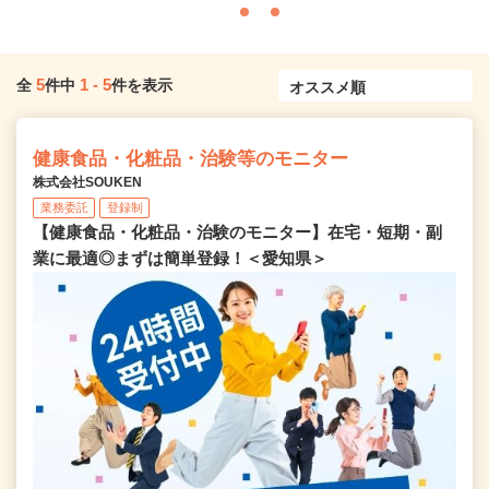
5
1
-
5
全
件中
件を表示
健康食品・化粧品・治験等のモニター
株式会社SOUKEN
業務委託
登録制
【健康食品・化粧品・治験のモニター】在宅・短期・副
業に最適◎まずは簡単登録！＜愛知県＞