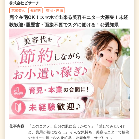
株式会社ビサーチ
業務委託
登録制
在宅・内職
完全在宅OK！スマホで出来る美容モニター大募集！未経
験歓迎♪履歴書・面接不要でスグに働ける！@愛知県
仕事内容
「このコスメ、自分の肌に合うかな？」「試してみたいけ
ど、費用が気になる…」 そんな気持ち、美容モニターで解決
できます♪ 気になる化粧品・健康食品・サプリメン…