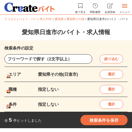
後で見る
閲覧履歴
会員登録
メニュー
クリエイトバイト・パート求人TOP
＞
愛知県
＞
愛知県その他
＞
愛知県日進市のバイト・パート求
愛知県日進市のバイト・求人情報
検索条件の設定
絞り込む
エリア
愛知県その他(日進市)
選択
職種
指定しない
選択
条件
指定しない
選択
5
検索条件を保存
全
件ヒットしました