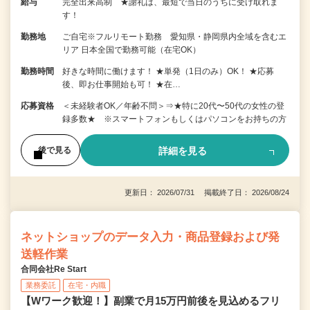
給与
完全出来高制 ★謝礼は、最短で当日のうちに受け取れま
す！
勤務地
ご自宅※フルリモート勤務 愛知県・静岡県内全域を含むエ
リア 日本全国で勤務可能（在宅OK）
勤務時間
好きな時間に働けます！ ★単発（1日のみ）OK！ ★応募
後、即お仕事開始も可！ ★在…
応募資格
＜未経験者OK／年齢不問＞⇒★特に20代〜50代の女性の登
録多数★ ※スマートフォンもしくはパソコンをお持ちの方
詳細を見る
後で見る
更新日： 2026/07/31 掲載終了日： 2026/08/24
ネットショップのデータ入力・商品登録および発
送軽作業
合同会社Re Start
業務委託
在宅・内職
【Wワーク歓迎！】副業で月15万円前後を見込めるフリ