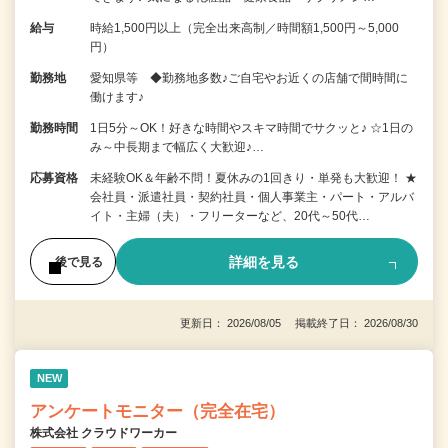
給与
時給1,500円以上（完全出来高制／時間額1,500円～5,000
円）
勤務地
愛知県等 ◆勤務地多数♪ご自宅やお近くの店舗で間時間に
働けます♪
勤務時間
1日5分～OK！好きな時間やスキマ時間でサクッと♪ ☆1日の
み～中長期まで幅広く大歓迎♪…
応募資格
未経験OK＆年齢不問！夏休みの1回きり・単発も大歓迎！ ★
会社員・派遣社員・契約社員・個人事業主・パート・アルバ
イト・主婦（夫）・フリーターなど、20代～50代…
詳細を見る
後で見る
更新日： 2026/08/05 掲載終了日： 2026/08/30
NEW
アンケートモニター（完全在宅）
株式会社 クラウドワーカー